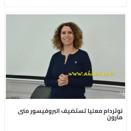
نوتردام معليا تستضيف البروفيسور منى
مارون