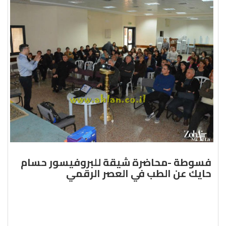
فسوطة -محاضرة شيقة للبروفيسور حسام
حايك عن الطب في العصر الرقمي