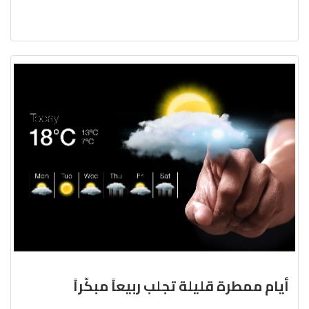
أيام ممطرة قليلة تجلب ربيعاً مبكّراً