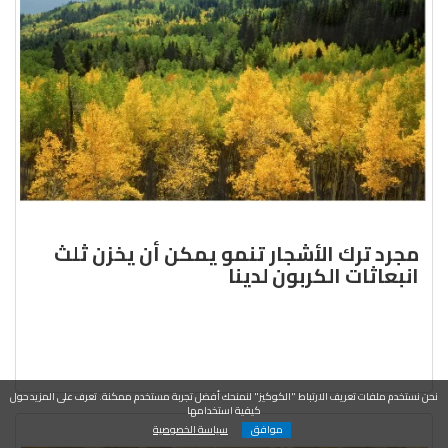
مجرد ترك الأشجار تنمو يمكن أن يخزن ثلث
انبعاثات الكربون لدينا
نحن نستخدم ملفات تعريف الارتباط "الكوكيز" لنمنحك أفضل تجربة مستخدم ممكنة. تعرف على المزيد حول
كيفية استخدامها
موافق
سياسة الخصوصية