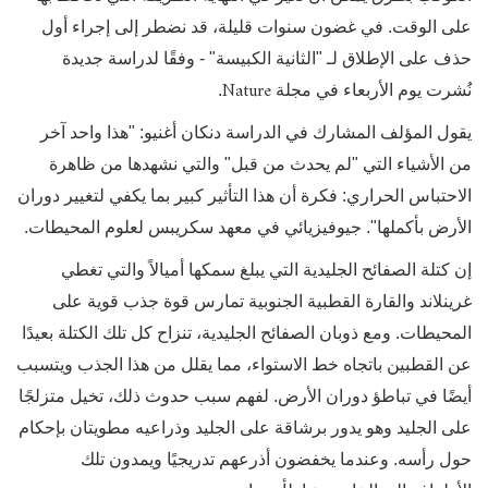
على الوقت. في غضون سنوات قليلة، قد نضطر إلى إجراء أول
حذف على الإطلاق لـ "الثانية الكبيسة" - وفقًا لدراسة جديدة
Nature
نُشرت يوم الأربعاء في مجلة
.
يقول المؤلف المشارك في الدراسة دنكان أغنيو: "هذا واحد آخر
من الأشياء التي "لم يحدث من قبل" والتي نشهدها من ظاهرة
الاحتباس الحراري: فكرة أن هذا التأثير كبير بما يكفي لتغيير دوران
الأرض بأكملها". جيوفيزيائي في معهد سكريبس لعلوم المحيطات.
إن كتلة الصفائح الجليدية التي يبلغ سمكها أميالاً والتي تغطي
غرينلاند والقارة القطبية الجنوبية تمارس قوة جذب قوية على
المحيطات. ومع ذوبان الصفائح الجليدية، تنزاح كل تلك الكتلة بعيدًا
عن القطبين باتجاه خط الاستواء، مما يقلل من هذا الجذب ويتسبب
أيضًا في تباطؤ دوران الأرض. لفهم سبب حدوث ذلك، تخيل متزلجًا
على الجليد وهو يدور برشاقة على الجليد وذراعيه مطويتان بإحكام
حول رأسه. وعندما يخفضون أذرعهم تدريجيًا ويمدون تلك