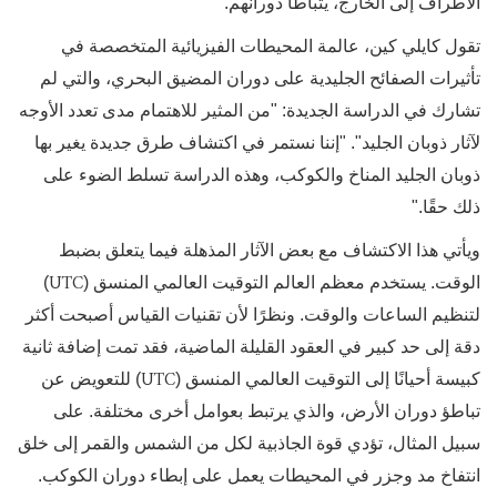
الأطراف إلى الخارج، يتباطأ دورانهم.
تقول كايلي كين، عالمة المحيطات الفيزيائية المتخصصة في
تأثيرات الصفائح الجليدية على دوران المضيق البحري، والتي لم
تشارك في الدراسة الجديدة: "من المثير للاهتمام مدى تعدد الأوجه
لآثار ذوبان الجليد". "إننا نستمر في اكتشاف طرق جديدة يغير بها
ذوبان الجليد المناخ والكوكب، وهذه الدراسة تسلط الضوء على
ذلك حقًا."
ويأتي هذا الاكتشاف مع بعض الآثار المذهلة فيما يتعلق بضبط
UTC
الوقت. يستخدم معظم العالم التوقيت العالمي المنسق (
)
لتنظيم الساعات والوقت. ونظرًا لأن تقنيات القياس أصبحت أكثر
دقة إلى حد كبير في العقود القليلة الماضية، فقد تمت إضافة ثانية
UTC
كبيسة أحيانًا إلى التوقيت العالمي المنسق (
) للتعويض عن
تباطؤ دوران الأرض، والذي يرتبط بعوامل أخرى مختلفة. على
سبيل المثال، تؤدي قوة الجاذبية لكل من الشمس والقمر إلى خلق
انتفاخ مد وجزر في المحيطات يعمل على إبطاء دوران الكوكب.