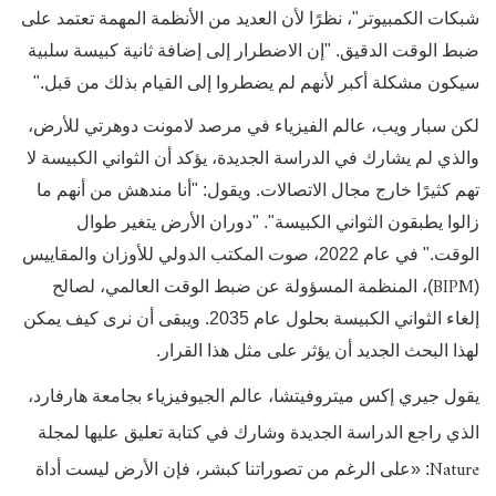
شبكات الكمبيوتر"، نظرًا لأن العديد من الأنظمة المهمة تعتمد على
ضبط الوقت الدقيق. "إن الاضطرار إلى إضافة ثانية كبيسة سلبية
سيكون مشكلة أكبر لأنهم لم يضطروا إلى القيام بذلك من قبل."
لكن سبار ويب، عالم الفيزياء في مرصد لامونت دوهرتي للأرض،
والذي لم يشارك في الدراسة الجديدة، يؤكد أن الثواني الكبيسة لا
تهم كثيرًا خارج مجال الاتصالات. ويقول: "أنا مندهش من أنهم ما
زالوا يطبقون الثواني الكبيسة". "دوران الأرض يتغير طوال
الوقت." في عام 2022، صوت المكتب الدولي للأوزان والمقاييس
BIPM
(
)، المنظمة المسؤولة عن ضبط الوقت العالمي، لصالح
إلغاء الثواني الكبيسة بحلول عام 2035. ويبقى أن نرى كيف يمكن
لهذا البحث الجديد أن يؤثر على مثل هذا القرار.
يقول جيري إكس ميتروفيتشا، عالم الجيوفيزياء بجامعة هارفارد،
الذي راجع الدراسة الجديدة وشارك في كتابة تعليق عليها لمجلة
Nature
: «على الرغم من تصوراتنا كبشر، فإن الأرض ليست أداة