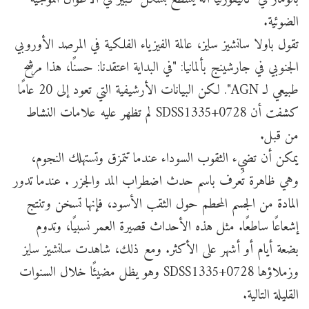
الضوئية.
تقول باولا سانشيز سايز، عالمة الفيزياء الفلكية في المرصد الأوروبي
الجنوبي في جارشينج بألمانيا: "في البداية اعتقدنا: حسنًا، هذا مرشح
طبيعي لـ AGN". لكن البيانات الأرشيفية التي تعود إلى 20 عامًا
كشفت أن SDSS1335+0728 لم تظهر عليه علامات النشاط
من قبل.
يمكن أن تضيء الثقوب السوداء عندما تتمزق وتستهلك النجوم،
وهي ظاهرة تُعرف باسم حدث اضطراب المد والجزر . عندما تدور
المادة من الجسم المحطم حول الثقب الأسود، فإنها تسخن وتنتج
إشعاعًا ساطعًا. مثل هذه الأحداث قصيرة العمر نسبيًا، وتدوم
بضعة أيام أو أشهر على الأكثر. ومع ذلك، شاهدت سانشيز سايز
وزملاؤها SDSS1335+0728 وهو يظل مضيئًا خلال السنوات
القليلة التالية.