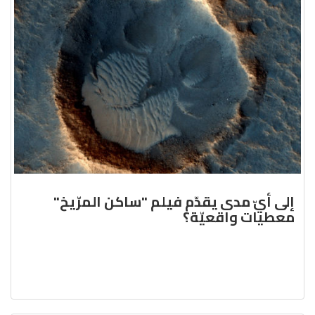
إلى أيّ مدى يقدّم فيلم "ساكن المرّيخ"
معطيات واقعيّة؟