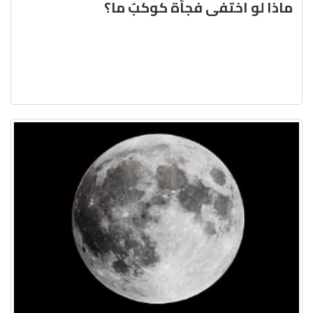
ماذا لو اختفى فجأة كوكبٌ ما؟