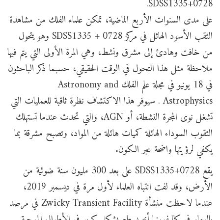
SDSS1335+0728.
على مدى السنوات الأربع الماضية، تمكن علماء الفلك من مشاهدة
الثقب الأسود الهائل في مركز SDSS1335 + 0728 وهو يتحول
من خافت وهادئ إلى مشرق ونشط، وهي المرة الأولى التي يتم فيها
ملاحظة مثل هذا التحول في الوقت الحقيقي، حسبما ذكر الباحثون
في 18 يونيو في مجلة علم الفلك Astronomy and
Astrophysics . سيوفر هذا الاكتشاف نظرة ثاقبة للعمليات التي
تشغل نوى المجرة النشطة، أو AGN، والتي تحدث عندما تستهلك
الثقوب السوداء الهائلة كميات هائلة من المواد، وتصبح مشرقة بما
يكفي لرؤيتها واضحة عبر الكون.
يقع SDSS1335+0728 على بعد 300 مليون سنة ضوئية من
الأرض، وقد لفت انتباه العلماء لأول مرة في ديسمبر 2019،
عندما لاحظت منشأة Zwicky Transient Facility في مرصد
بالومار في كاليفورنيا أنه يسطع بشكل كبير في الأطوال الموجية