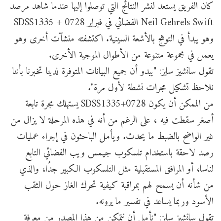
كان الفريق يستعد لنشر النتائج التي توصلوا إليها عندما شاهد مرصد
Neil Gehrels Swift الفضائي في فبراير SDSS1335 + 0728
وهو يبدأ في التوهج بالأشعة السينية. اكتشفته منشآت أخرى وهو
يعمل في مجموعة متنوعة من الأطوال الموجية الأخرى.
تقول سانشيز سايز: "يبدو أن جميع البيانات المتوفرة لدينا تخبرنا بأننا
نلاحظ تشكيل مجرات نشطة لأول مرة".
من الممكن أن يكون SDSS1335+0728 يستهلك مجرة تابعة
أصغر سقطت فيه ، على الرغم من أنه في هذه المرحلة لا يزال من
غير الواضح بالضبط ما يحدث. ويأمل الباحثون في إجراء عمليات
رصد لاحقة باستخدام تلسكوب جيمس ويب الفضائي التابع
لناسا، أو المرافق المستقبلية مثل التلسكوب الكبير جدًا، والذي
من شأنه أن يسمح لهم بمراقبة كيفية تحرك الغاز حول الثقب
الأسود وربما يساعد في تفسير ما يرونه.
تقول سانشيز سايز: "نأمل أن نتمكن من هذا المصدر من معرفة