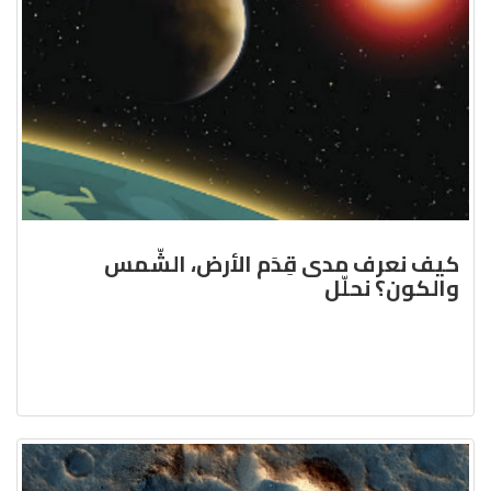
كيف نعرف مدى قِدَم الأرض، الشّمس
والكون؟ نحلّل