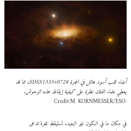
أضاء ثقب أسود هائل في المجرة SDSS1335+0728، مما قد
يعطي علماء الفلك نظرة على كيفية إيقاظ هذه الوحوش.
:Credit:M. KORNMESSER/ESO
في مكان ما في الكون غير البعيد، تستيقظ مجرة تدعى