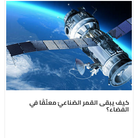
كيف يبقى القمر الصّناعيّ معلّقًا في
الفضاء؟