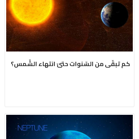
كم تبقّى من السّنوات حتىّ انتهاء الشّمس؟