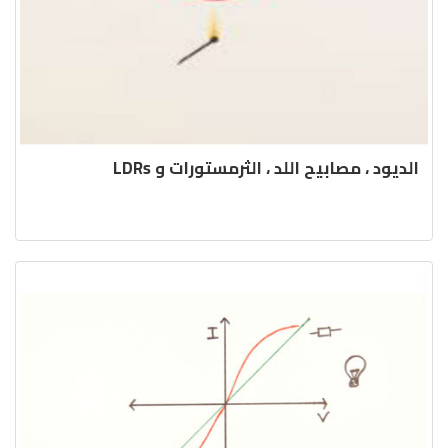
الديود ، مصابيح اللد ، الثرمستورات و LDRs