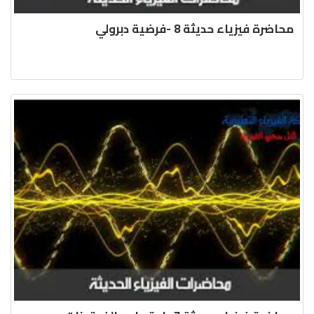
محاضرة فيزياء حديثة 8 -فرضية دبرولي