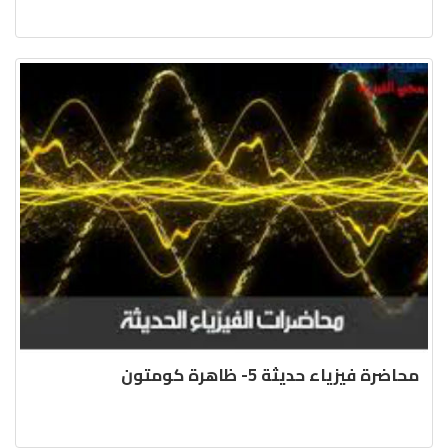
محاضرة فيزياء حديثة 5- ظاهرة كومتون