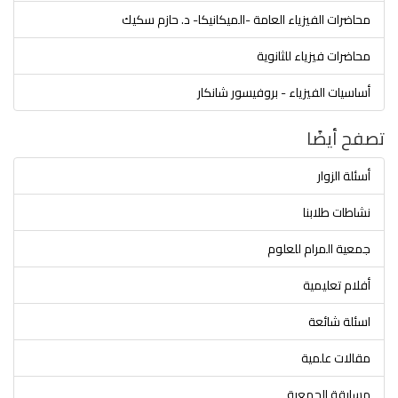
محاضرات الفيزياء العامة -الميكانيكا- د. حازم سكيك
محاضرات فيزياء للثانوية
أساسيات الفيزياء - بروفيسور شانكار
تصفح أيضًا
أسئلة الزوار
نشاطات طلابنا
جمعية المرام للعلوم
أفلام تعليمية
اسئلة شائعة
مقالات علمية
مسابقة الجمعية