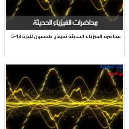
محاضرة الفيزياء الحديثة نموذج طمسون للذرة 13-5