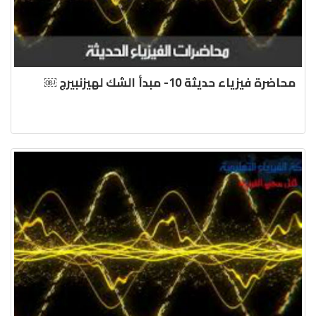
محاضرة فيزياء حديثة 10- مبدأ الشك لهيزنبيرج ￼