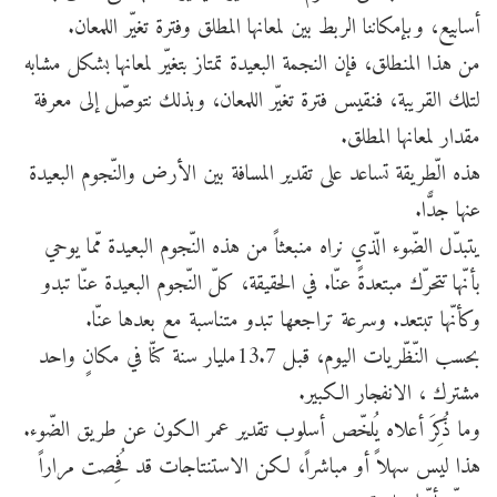
أسابيع، وبإمكاننا الربط بين لمعانها المطلق وفترة تغيّر اللمعان.
من هذا المنطلق، فإن النجمة البعيدة تمتاز بتغيّر لمعانها بشكل مشابه
لتلك القريبة، فنقيس فترة تغيّر اللمعان، وبذلك نتوصّل إلى معرفة
مقدار لمعانها المطلق.
هذه الّطريقة تساعد على تقدير المسافة بين الأرض والنّجوم البعيدة
عنها جدًّا.
يتبدّل الضّوء الّذي نراه منبعثاً من هذه النّجوم البعيدة مّما يوحي
بأنّها تتحرّك مبتعدةً عنّا. في الحقيقة، كلّ النّجوم البعيدة عنّا تبدو
وكأنّها تبتعد. وسرعة تراجعها تبدو متناسبة مع بعدها عنّا.
بحسب النّظّريات اليوم، قبل 13.7مليار سنة كنّا في مكانٍ واحد
مشترك ، الانفجار الكبير.
وما ذُكِرَ أعلاه يُلخّص أسلوب تقدير عمر الكون عن طريق الضّوء.
هذا ليس سهلاً أو مباشراً، لكن الاستنتاجات قد فُحِصت مراراً