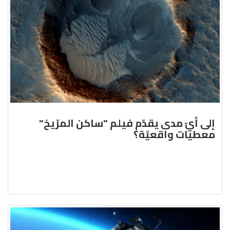
إلى أيّ مدى يقدّم فيلم "ساكن المرّيخ"
معطيات واقعيّة؟