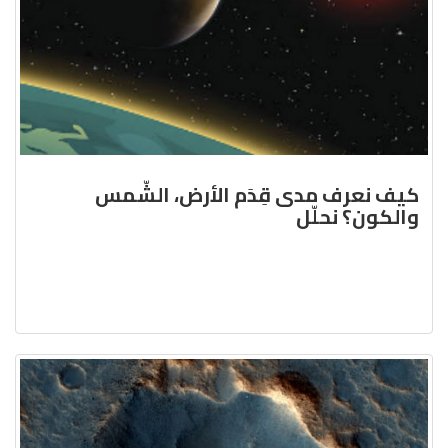
كيف نعرف مدى قِدَم الأرض، الشّمس
والكون؟ نحلّل