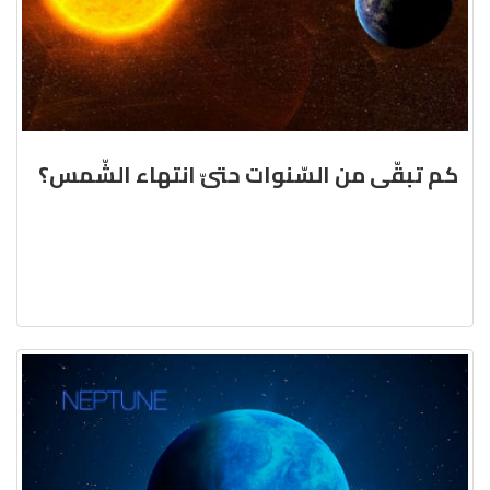
كم تبقّى من السّنوات حتىّ انتهاء الشّمس؟