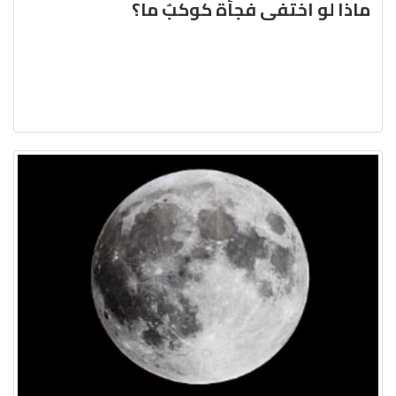
ماذا لو اختفى فجأة كوكبٌ ما؟