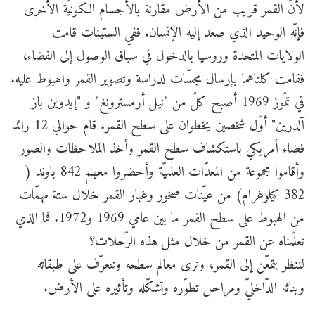
لأنّ القمر قريب من الأرض مقارنة بالأجسام الكونيّة الأخرى
فإنّه الوحيد الذي صعد إليه الإنسان. ففي الستينات قامت
الولايات المتحدة وروسيا بالدخول في سباق الوصول إلى الفضاء،
فقامت كلتاهما بإرسال مجسّات لدراسة وتصوير القمر والهبوط عليه.
في تمّوز 1969 أصبح كلّ من "نيل أرمسترونغ" و "إيدوين باز
آلدرين" أوّل شخصين يخطوان على سطح القمر. قام حوالي 12 رائد
فضاء أمريكي باستكشاف سطح القمر وأخذ الملاحظات والصور
وأقاموا مجموعة من المعدّات العلميّة وأحضروا معهم 842 باوند (
382 كيلوغرام) من عيّنات صخور وغبار القمر خلال ستة مهمّات
من الهبوط على سطح القمر ما بين عامي 1969 و1972. فما الذي
تعلّمناه عن القمر من خلال مثل هذه الرّحلات؟
لننظر بتمعّن إلى القمر، ونرى معالم سطحه ونتعرّف على طبقاته
وبنائه الدّاخليّ ومراحل تطوّره وتشكّله وتأثيره على الأرض.