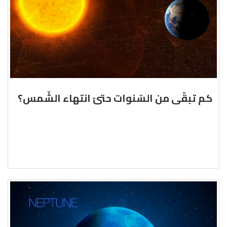
كم تبقّى من السّنوات حتىّ انتهاء الشّمس؟