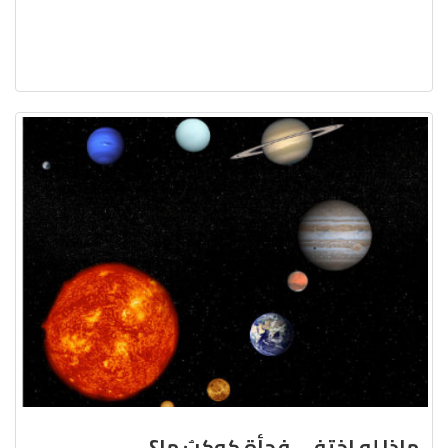
ماذا لو اختفى فجأة كوكبٌ ما؟