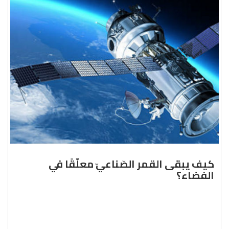
كيف يبقى القمر الصّناعيّ معلّقًا في
الفضاء؟