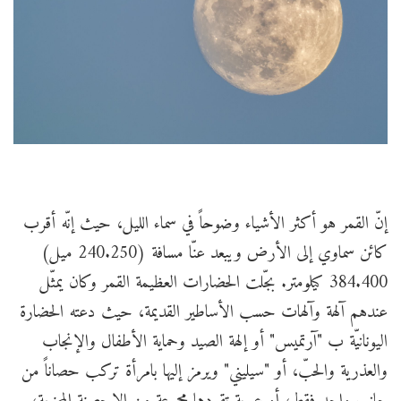
إنّ القمر هو أكثر الأشياء وضوحاً في سماء الليل، حيث إنّه أقرب
كائن سماوي إلى الأرض ويبعد عنّا مسافة (240.250 ميل)
384.400 كيلومتر. بجّلت الحضارات العظيمة القمر وكان يمثّل
عندهم آلهة وآلهات حسب الأساطير القديمة، حيث دعته الحضارة
اليونانيّة ب "آرتميس" أو إلهة الصيد وحماية الأطفال والإنجاب
والعذرية والحبّ، أو "سيليني" ويرمز إليها بامرأة تركب حصاناً من
جانب واحد فقط، أو عربة تقودها مجموعة من الاحصنة المجنحة،