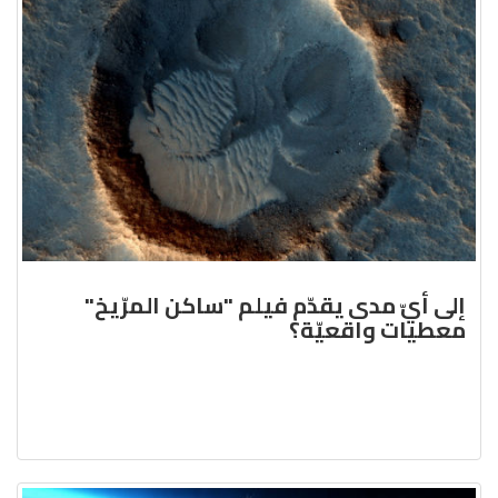
إلى أيّ مدى يقدّم فيلم "ساكن المرّيخ"
معطيات واقعيّة؟