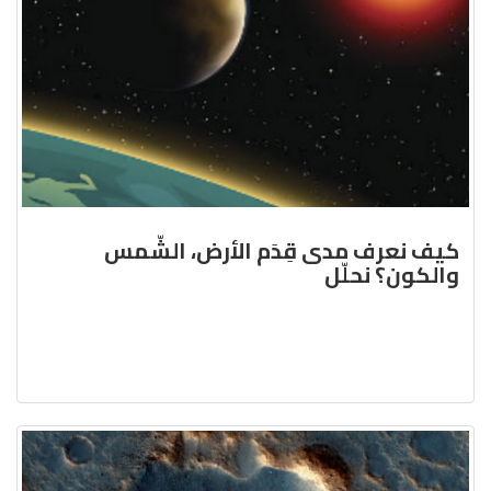
كيف نعرف مدى قِدَم الأرض، الشّمس
والكون؟ نحلّل