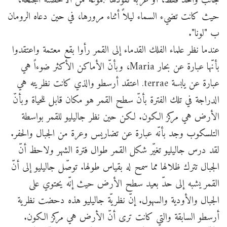
حيث كانت تضيء السماء ليلاً أثناء مرورها، في حين دعاه الرومان
ب "لونا".
عندما نظر علماء الفلك القدماء إلى القمر رأوا بقع معتمة واعتقدوا
بأنّها عبارة عن بحار Maria، وبأنّ الأماكن الأكثر ضوءاً هي
عبارة عن يابسة terrae. اعتقد أرسطو والذي كانت نظريته هي
الدراجة في تلك الفترة بأنّ سطح القمر هو مكان قابل للحياة وبأنّ
الأرض هي مركز الكون. لكن حين نظر جاليليو للقمر بواسطة
التلسكوب وجد بأنّه عبارة عن تضاريس وعرة من الجبال والحفر.
لقد درس جاليليو تغيّر شكل القمر طوال فترة الشهر ولاحظ أنّ
الجبال تترك ظلالها مما سمح له بقياس طولها. توصّل جاليليو إلى أنّ
القمر يشبه إلى حدّ بعيد سطح الأرض حيث إنّه يحتوي على
الجبال والأودية والسهول. إنّ نظريّة جاليليو هذه دحضت نظرية
أرسطو السابقة والتي كانت ترى أنّ الأرض هي مركز الكون.