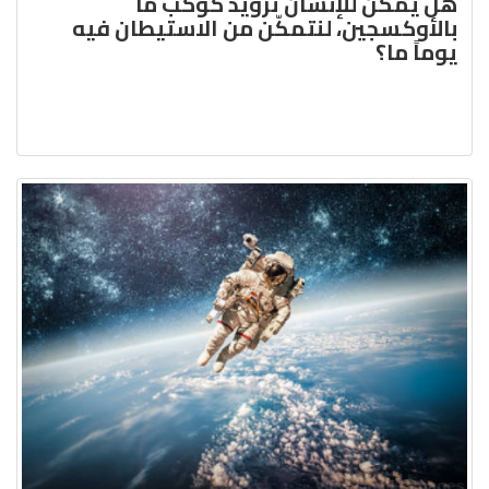
هل يمكن للإنسان تزويد كوكب ما
بالأوكسجين، لنتمكّن من الاستيطان فيه
يوماً ما؟