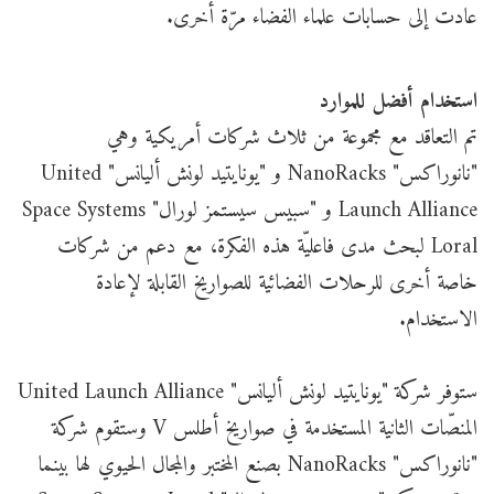
عادت إلى حسابات علماء الفضاء مرّة أخرى.
استخدام أفضل للموارد
تم التعاقد مع مجموعة من ثلاث شركات أمريكية وهي
"نانوراكس" NanoRacks و "يونايتيد لونش أليانس" United
Launch Alliance و "سبيس سيستمز لورال" Space Systems
Loral لبحث مدى فاعليّة هذه الفكرة، مع دعم من شركات
خاصة أخرى للرحلات الفضائية للصواريخ القابلة لإعادة
الاستخدام.
ستوفر شركة "يونايتيد لونش أليانس" United Launch Alliance
المنصّات الثانية المستخدمة في صواريخ أطلس V وستقوم شركة
"نانوراكس" NanoRacks بصنع المختبر والمجال الحيوي لها بينما