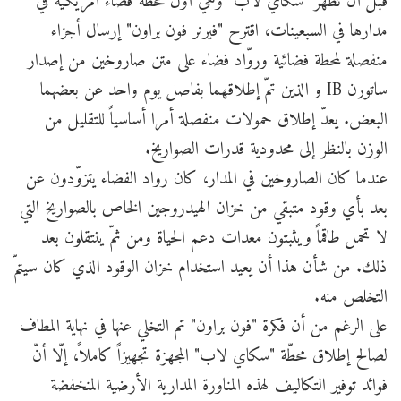
قبل أن تظهر "سكاي لاب" وهي أوّل محطّة فضاء أمريكيّة في
مدارها في السبعينات، اقترح "فيرنر فون براون" إرسال أجزاء
منفصلة لمحطة فضائية وروّاد فضاء على متن صاروخين من إصدار
ساتورن IB و الذين تمّ إطلاقهما بفاصل يوم واحد عن بعضهما
البعض. يعدّ إطلاق حمولات منفصلة أمرا أساسياً للتقليل من
الوزن بالنظر إلى محدودية قدرات الصواريخ.
عندما كان الصاروخين في المدار، كان رواد الفضاء يتزوّدون عن
بعد بأي وقود متبقي من خزان الهيدروجين الخاص بالصواريخ التي
لا تحمل طاقماً ويثبتون معدات دعم الحياة ومن ثمّ ينتقلون بعد
ذلك. من شأن هذا أن يعيد استخدام خزان الوقود الذي كان سيتمّ
التخلص منه.
على الرغم من أن فكرة "فون براون" تم التخلي عنها في نهاية المطاف
لصالح إطلاق محطّة "سكاي لاب" المجهزة تجهيزاً كاملاً، إلّا أنّ
فوائد توفير التكاليف لهذه المناورة المدارية الأرضية المنخفضة