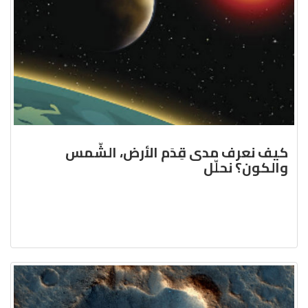
كيف نعرف مدى قِدَم الأرض، الشّمس
والكون؟ نحلّل