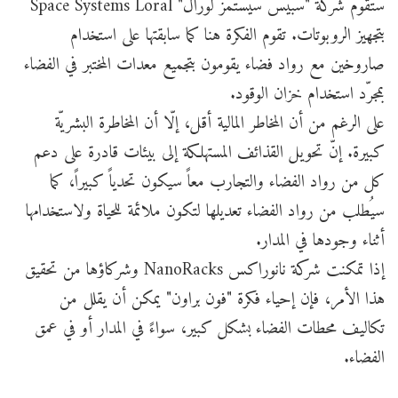
ستقوم شركة "سبيس سيستمز لورال" Space Systems Loral
بتجهيز الروبوتات. تقوم الفكرة هنا كما سابقتها على استخدام
صاروخين مع رواد فضاء يقومون بتجميع معدات المختبر في الفضاء
بمجرّد استخدام خزان الوقود.
على الرغم من أن المخاطر المالية أقل، إلّا أن المخاطرة البشريّة
كبيرة. إنّ تحويل القذائف المستهلكة إلى بيئات قادرة على دعم
كل من رواد الفضاء والتجارب معاً سيكون تحدياً كبيراً، كما
سيُطلب من رواد الفضاء تعديلها لتكون ملائمة للحياة ولاستخدامها
أثناء وجودها في المدار.
إذا تمكنت شركة نانوراكس NanoRacks وشركاؤها من تحقيق
هذا الأمر، فإن إحياء فكرة "فون براون" يمكن أن يقلل من
تكاليف محطات الفضاء بشكل كبير، سواءً في المدار أو في عمق
الفضاء.