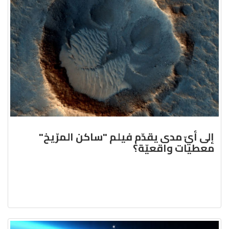
إلى أيّ مدى يقدّم فيلم "ساكن المرّيخ"
معطيات واقعيّة؟