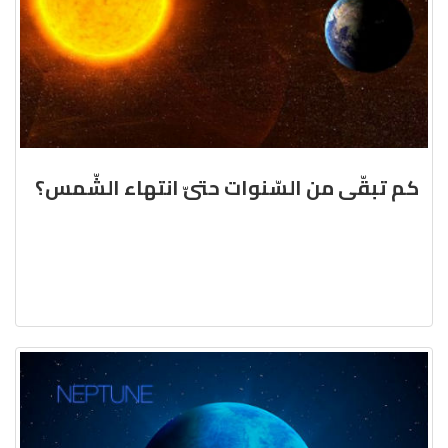
كم تبقّى من السّنوات حتىّ انتهاء الشّمس؟