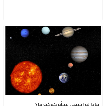
ماذا لو اختفى فجأة كوكبٌ ما؟