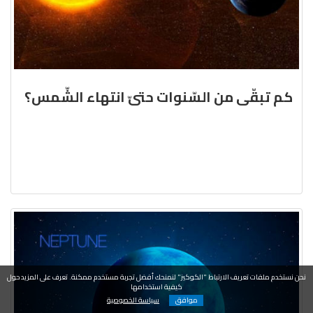
كم تبقّى من السّنوات حتىّ انتهاء الشّمس؟
نحن نستخدم ملفات تعريف الارتباط "الكوكيز" لنمنحك أفضل تجربة مستخدم ممكنة. تعرف على المزيد حول
كيفية استخدامها
موافق
سياسة الخصوصية