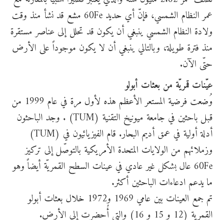
عمر النظام الشمسي، فإنّ أي حديد 60Fe مشع قد نشأ منذ وقت
ولادة النظام الشمسي ينبغي أن يكون قد تحلل إلى عناصر مستقرة
منذ فترة طويلة، وبالتالي ينبغي أن لا يكون موجوداً على الأرض
حتّى الآن.
عيّنات قمريّة من بعثات أبولو
وُضعت فرضية المستعر الأعظم هذه لأول مرة في عام 1999 من
قبل باحثين في جامعة ميونيخ التقنية (TUM) . وجد الباحثون
أدلة أولية في عمق أديم البحار. قام الفيزيائيون في (TUM)
وزملائهم من الولايات المتحدة الأمريكية بالتوصّل إلى تركيز
60Fe عال بشكل غير عادي في عينات السطح القمريّة أيضاً وهو
ما يدعم ادعاءات الباحثين أكثر.
تم جمع العينات بين عامي 1969 و1972 خلال بعثات أبولو
القمرية (12 و 15 و 16) والتي أُحضرت إلى الأرض.