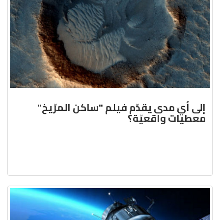
إلى أيّ مدى يقدّم فيلم "ساكن المرّيخ"
معطيات واقعيّة؟