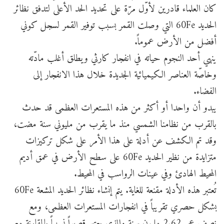
كان العلماء قادرين لأوّل مرّة على تحديد الحد الأعلى لتدفق نظائر
الحديد 60Fe التي وصلت القمر بسبب توفير القمر لسجل كوني
أفضل من الأرض عموماً.
ينهي أحد النجوم حياته في انفجار كارثي ويطلق أغلب مادّته
وخاصّة العناصر الكيميائية الجديدة خلال هذا الانفجار إلى
الفضاء.
يبدو أن واحدا أو أكثر من هذه المستعرات العظمى قد حدث
بالقرب من نظامنا الشمسي منذ ما يقرب من مليوني سنة مضت،
وقد تم الكشف عن أدلة على هذا الأمر على شكل تركيزات
متزايدة من نظير الحديد 60Fe على سطح الأرض في عمق أديم
المحيط الهادئ وفي عينات الرواسب في المحيط.
تُعتبر هذه الأدلة مقنعة للغاية. يتم إنشاء نظائر الحديد المشعة 60Fe
بشكل حصري تقريباً في انفجارات المستعرات العظمى، ومع
نصف عمر 2.62 مليون سنة والذي يعتبر قصيراً نسبياً بالمقارنة مع