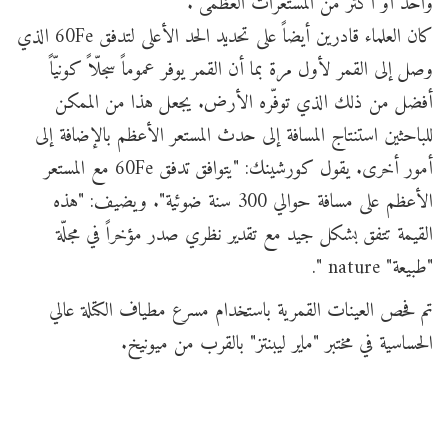
واحد أو أكثر من المستعرات العظمى".
كان العلماء قادرين أيضاً على تحديد الحد الأعلى لتدفق 60Fe الذي
وصل إلى القمر لأول مرة بما أن القمر يوفر عموماً سجلّاً كونيّاً
أفضل من ذلك الذي توفّره الأرض. يجعل هذا من الممكن
للباحثين استنتاج المسافة إلى حدث المستعر الأعظم بالإضافة إلى
أمور أخرى. يقول كورشينك: "يتوافق تدفق 60Fe مع المستعر
الأعظم على مسافة حوالي 300 سنة ضوئية". ويضيف: "هذه
القيمة تتفق بشكل جيد مع تقدير نظري صدر مؤخراً في مجلّة
"طبيعة" nature ".
تم فحص العينات القمرية باستخدام مسرع مطياف الكتلة عالي
الحساسية في مختبر "ماير ليبنتز" بالقرب من ميونيخ.