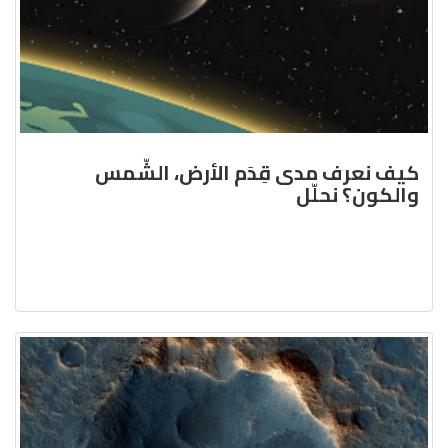
كيف نعرف مدى قِدَم الأرض، الشّمس
والكون؟ نحلّل