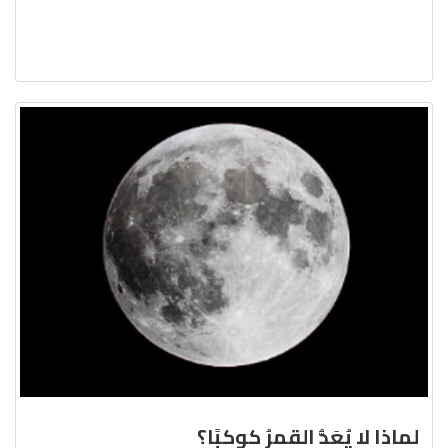
لماذا لا يُعَدُّ القمرُ كوكبًا؟