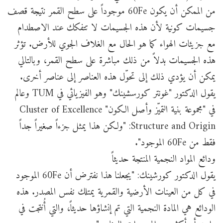
من الممكن أن يكون 60Fe موجوداً على سطح القمر نتيجة قصف
جسيمات كونية لأن هذه الجسيمات لا تتفكك عند الاصطدام
مع جزيئات الهواء كما هو الحال مع الغلاف الجوي للأرض. تؤثر
هذه الجسيمات بدلاً من ذلك مباشرة على سطح القمر، وبالتالي
يمكن أن يؤدي ذلك إلى تحوّل هذه العناصر إلى عناصر أخرى.
يقول الدكتور "غونتر كورسشينك" وهو الفيزيائي في TUM وعالم
في "مجموعة بنية التميّز وأصل الكون" Cluster of Excellence
Structure and Origin: "ولكن هذا يمثل جزءاً صغيراً جداً
فقط من 60Fe الموجود".
ودائع المواد النجمية المنتجة حديثاً
يقول الدكتور كورشينك: "يجعلنا هذا نفترض أن 60Fe الموجود
في كل من العينات الأرضية والقمرية يمتلك نفس المصدر. هذه
الودائع هي المادة النجمية التي تم إنشاؤها حديثاً، والتي أُنتجت في