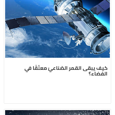
كيف يبقى القمر الصّناعيّ معلّقًا في
الفضاء؟