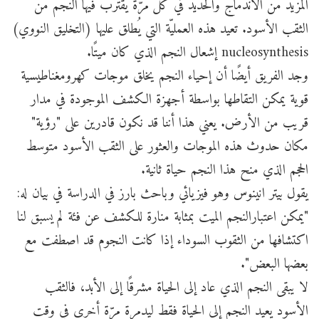
المزيد من الاندماج والحديد في كلّ مرّة يقترب فيها النجم من
الثقب الأسود. تعيد هذه العمليّة التي يُطلق عليها (التخليق النووي)
nucleosynthesis إشعال النجم الذي كان ميتًا.
وجد الفريق أيضًا أن إحياء النجم يخلق موجات كهرومغناطيسية
قوية يمكن التقاطها بواسطة أجهزة الكشف الموجودة في مدار
قريب من الأرض. يعني هذا أننا قد نكون قادرين على "رؤية"
مكان حدوث هذه الموجات والعثور على الثقب الأسود متوسط
الحجم الذي منح هذا النجم حياة ثانية.
يقول بيتر انينوس وهو فيزيائي وباحث بارز في الدراسة في بيان له:
"يمكن اعتبارالنجم الميت بمثابة منارة للكشف عن فئة لم يسبق لنا
اكتشافها من الثقوب السوداء إذا كانت النجوم قد اصطفت مع
بعضها البعض".
لا يبقى النجم الذي عاد إلى الحياة مشرقًا إلى الأبد، فالثقب
الأسود يعيد النجم إلى الحياة فقط ليدمرة مرّة أخرى في وقت