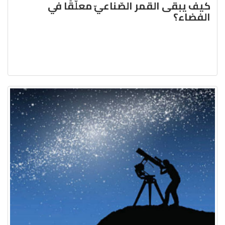
كيف يبقى القمر الصّناعيّ معلّقًا في
الفضاء؟