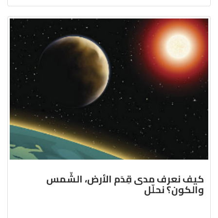
كيف نعرف مدى قِدَم الأرض، الشّمس
والكون؟ نحلّل