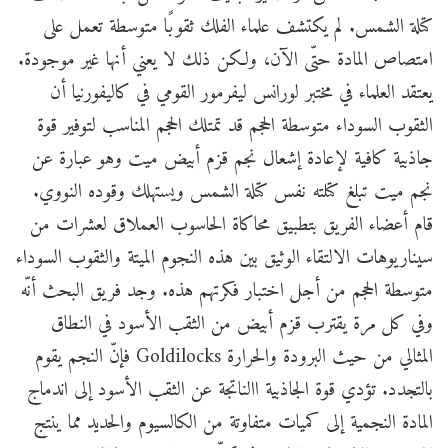
كتلة الشمس. لم يكتشف علماء الفلك ثقوبًا متوسطة تعمل على
امتصاص المادة حتّى الآن، ولكن ذلك لا يعني أنها غير موجودة.
يعتقد العلماء في مختبر لورانس ليفرمور القومي في كاليفورنيا أن
الثقوب السوداء متوسطة الحجم قد تمتلك الحجم المناسب لتوفير قوة
جاذبية كافية لإعادة إشعال نجم قزم أبيض ميت وهو عبارة عن
نجم ميت تبلغ كتلته نفس كتلة الشمس ويستهلك وقوده النووي.
قام أعضاء الفريق بتطبيق محاكاة الحاسوب العملاق لعشرات من
سيناريوهات الالتقاء الوثيق بين هذه النجوم الميتة والثقوب السوداء
متوسطة الحجم من أجل اختبار فكرتهم هذه. وجد فريق البحث أنّه
وفي كل مرة يقترب قزم أبيض من الثقب الأسود في النطاق
المثالي من حيث البرودة والحرارة Goldilocks فإنّ النجم يقوم
بالتجدد. تؤدي قوة الجاذبية االناتجة عن الثقب الأسود إلى اندماج
المادة النجمية إلى كميات متفاوتة من الكالسيوم والحديد مما ينتج