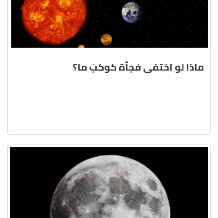
ماذا لو اختفى فجأة كوكبٌ ما؟