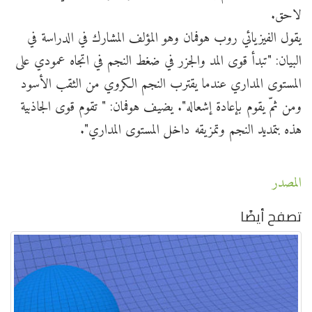
لاحق.
يقول الفيزيائي روب هوفمان وهو المؤلف المشارك في الدراسة في
البيان: "تبدأ قوى المد والجزر في ضغط النجم في اتجاه عمودي على
المستوى المداري عندما يقترب النجم الكروي من الثقب الأسود
ومن ثمّ يقوم بإعادة إشعاله". يضيف هوفمان: " تقوم قوى الجاذبية
هذه بتمديد النجم وتمزيقه داخل المستوى المداري".
المصدر
تصفح أيضًا