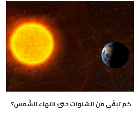
كم تبقّى من السّنوات حتىّ انتهاء الشّمس؟