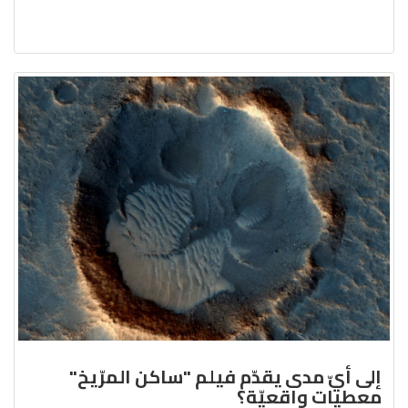
إلى أيّ مدى يقدّم فيلم "ساكن المرّيخ"
معطيات واقعيّة؟