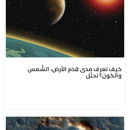
كيف نعرف مدى قِدَم الأرض، الشّمس
والكون؟ نحلّل