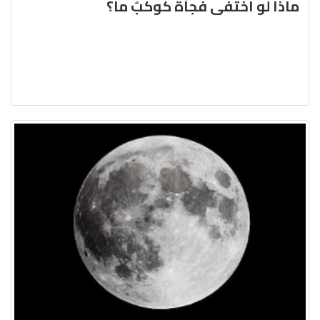
ماذا لو اختفى فجأة كوكبٌ ما؟