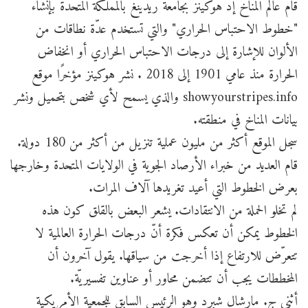
قام عالم المناخ إد هوكينز بجامعة ريدينغ بالمملكة المتحدة بإنشاء
"خطوط الاحتباس الحراري" والتي تستخدم عدّة نطاقات من
الألوان للإشارة إلى درجات الاحتباس الحراري أو انخفاض
الحرارة منذ عامي 1901 إلى 2018 . نشر هوكينز مؤخرًا موقع
showyourstripes.info والذي يسمح لأي شخص بتحميل ونشر
بيانات المناخ في منطقته.
سجل الموقع أكثر من مليون عملية تنزيل من أكثر من 180 دولة.
قام العديد من خبراء الأرصاد الجوية في الولايات المتحدة وخارجها
بعرض الخطوط التي أعيد تغريدها آلاف المرات.
لم تخلو الحملة من الانتقادات. يشعر البعض بالقلق كون هذه
الخطوط يمكن أن تعكس فكرة أنّ درجات الحرارة العالمية لا
تتعرّض للارتفاع إذا أخرجت من سياقها. يقول آخرون أن
المخططات يجب أن تتضمن محاور أو عناوين تفسيريّة.
أثنى ج. مارشال شبرد وهو الرئيس السابق للجمعية الأمريكية