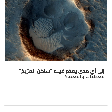
إلى أيّ مدى يقدّم فيلم "ساكن المرّيخ"
معطيات واقعيّة؟