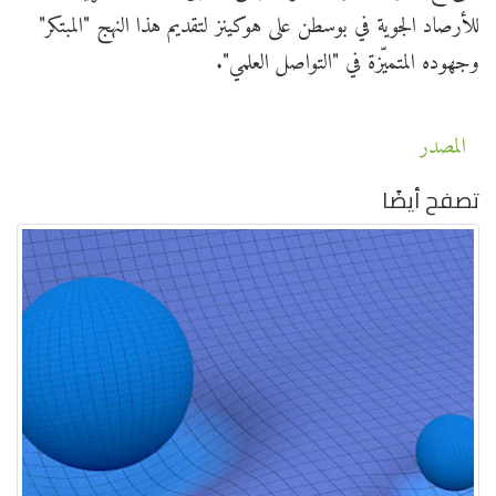
للأرصاد الجوية في بوسطن على هوكينز لتقديم هذا النهج "المبتكر"
وجهوده المتميّزة في "التواصل العلمي".
المصدر
تصفح أيضًا