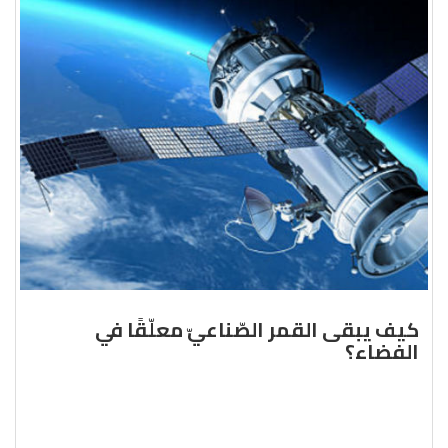
كيف يبقى القمر الصّناعيّ معلّقًا في
الفضاء؟