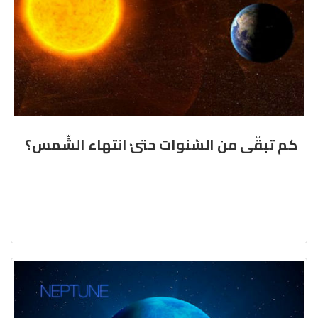
كم تبقّى من السّنوات حتىّ انتهاء الشّمس؟