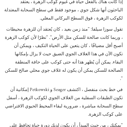
إذا كانت هناك بالفعل حياة في غيوم كوكب الزهرة ، يعتقد
الباحثون أنها شكل جوي ، موجود فقط في سطح السحابة المعتدلة
لكوكب الزهرة ، فوق السطح البركاني المغلي.
تقول سوزا سيلفا: "منذ زمن بعيد ، كان يُعتقد أن للزهرة محيطات
، وربما كانت صالحة للسكن مثل الأرض". "نظرًا لأن كوكب الزهرة
أصبح أقل مضيافًا ، كان يتعين على الحياة التكيف ، ويمكن أن
تكون الآن في هذا الغلاف الجوي الضيق حيث لا يزال بإمكانها
البقاء. يمكن أن يُظهر هذا أنه حتى كوكب على حافة المنطقة
الصالحة للسكن يمكن أن يكون له غلاف جوي محلي صالح للسكن
".
Petkowski
Seager
في خط بحث منفصل ، اكتشف
و
إمكانية أن
تكون الطبقات السفلية من الغلاف الجوي لكوكب الزهرة ، أسفل
سطح السحابة مباشرة ، ضرورية لبقاء المحيط الحيوي الافتراضي
على كوكب الزهرة.
"يمكنك ، من حيث المبدأ ، أن يكون لديك دورة حياة تحافظ على