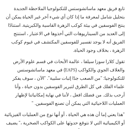
تابع فريق معهد ماساتشوستس للتكنولوجيا الملاحظة الجديدة
بتحليل شامل لمعرفة ما إذا كان أي شيء آخر غير الحياة يمكن أن
ينتج الفوسفين في بيئة كوكب الزهرة القاسية والكبريتية. استنادًا
إلى العديد من السيناريوهات التي أخذوها في الاعتبار ، استنتج
الفريق أنه لا يوجد تفسير للفوسفين المكتشف في غيوم كوكب
الزهرة ، بخلاف وجود الحياة.
تقول كلارا سوزا سيلفا ، عالمة الأبحاث في قسم علوم الأرض
EAPS
والغلاف الجوي والكواكب (
) في معهد ماساتشوستس
للتكنولوجيا: "من الصعب جدًا إثبات سلبية". "الآن ، سوف يفكر
علماء الفلك في كل الطرق لتبرير الفوسفين بدون حياة ، وأنا
أرحب بذلك. من فضلك افعل ، لأننا في نهاية إمكانياتنا لإظهار
العمليات اللاحيائية التي يمكن أن تصنع الفوسفين. "
"هذا يعني إما أن هذه هي الحياة ، أو أنها نوع من العمليات الفيزيائية
أو الكيميائية التي لا نتوقع حدوثها على الكواكب الصخرية ،" يضيف