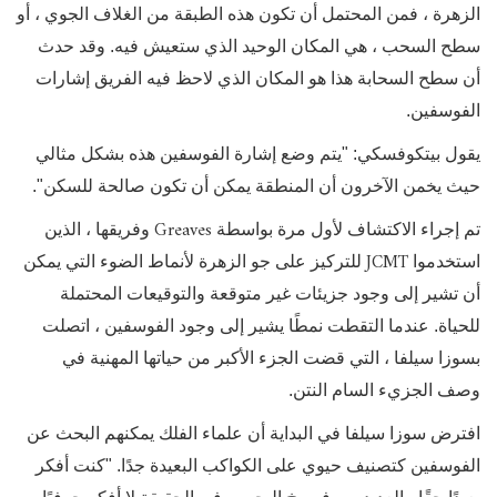
الزهرة ، فمن المحتمل أن تكون هذه الطبقة من الغلاف الجوي ، أو
سطح السحب ، هي المكان الوحيد الذي ستعيش فيه. وقد حدث
أن سطح السحابة هذا هو المكان الذي لاحظ فيه الفريق إشارات
الفوسفين.
يقول بيتكوفسكي: "يتم وضع إشارة الفوسفين هذه بشكل مثالي
حيث يخمن الآخرون أن المنطقة يمكن أن تكون صالحة للسكن".
Greaves
تم إجراء الاكتشاف لأول مرة بواسطة
وفريقها ، الذين
JCMT
استخدموا
للتركيز على جو الزهرة لأنماط الضوء التي يمكن
أن تشير إلى وجود جزيئات غير متوقعة والتوقيعات المحتملة
للحياة. عندما التقطت نمطًا يشير إلى وجود الفوسفين ، اتصلت
بسوزا سيلفا ، التي قضت الجزء الأكبر من حياتها المهنية في
وصف الجزيء السام النتن.
افترض سوزا سيلفا في البداية أن علماء الفلك يمكنهم البحث عن
الفوسفين كتصنيف حيوي على الكواكب البعيدة جدًا. "كنت أفكر