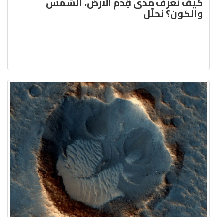
كيف نعرف مدى قِدَم الأرض، الشّمس
والكون؟ نحلّل