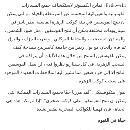
Petkowski
، نماذج الكمبيوتر لاستكشاف جميع المسارات
الكيميائية والفيزيائية المحتملة غير المرتبطة بالحياة ، والتي يمكن
أن تنتج الفوسفين في بيئة كوكب الزهرة القاسية. نظر باينز في
سيناريوهات مختلفة يمكن أن تنتج الفوسفين ، مثل ضوء الشمس ،
والمعادن السطحية ، والنشاط البركاني ، وضربة النيزك ، والبرق.
ثم قام رانجان مع بول ريمر من جامعة كامبريدج بنمذجة كيف
يمكن للفوسفين المنتج من خلال هذه الآليات أن يتراكم في
السحب الزهرية. في كل سيناريو نظروا فيه ، لن يصل الفوسفين
الناتج إلا إلى جزء صغير مما تشير إليه الملاحظات الجديدة الموجود
على سحب كوكب الزهرة.
يقول بيتكوفسكي: "لقد مررنا حقًا بجميع المسارات الممكنة التي
يمكن أن تنتج الفوسفين على كوكب صخري". "إذا لم تكن هذه هي
الحياة ، فإن فهمنا للكواكب الصخرية يفتقر بشدة."
حياة في الغيوم