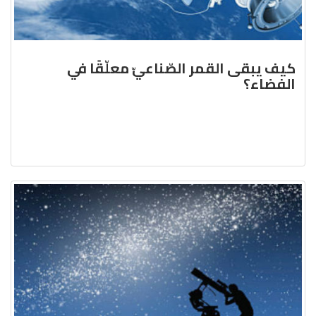
كيف يبقى القمر الصّناعيّ معلّقًا في
الفضاء؟