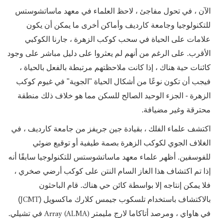
الآن ، في تحول مفاجئ ، لاحظ العلماء في معهد ماساتشوستس
للتكنولوجيا وجامعة كارديف وأماكن أخرى ما يمكن أن يكون
علامات على الحياة في سحب كوكب الزهرة ، جارنا الكوكبي
الأقرب. على الرغم من أنهم لم يعثروا على دليل مباشر على وجود
كائنات حية هناك ، إذا كانت ملاحظتهم مرتبطة بالفعل بالحياة ،
فيجب أن تكون نوعًا من أشكال الحياة "الجوية" في غيوم كوكب
الزهرة - الجزء الوحيد الصالح للسكن مما هو خلاف ذلك منطقة
محترقة وغير مضيافة.
اكتشف علماء الفلك ، بقيادة جين جريفز من جامعة كارديف ، في
الغلاف الجوي لكوكب الزهرة بصمة طيفية أو توقيع ضوئي
للفوسفين. أظهر علماء معهد ماساتشوستس للتكنولوجيا سابقًا أنه
إذا تم اكتشاف هذا الغاز السام النتن على كوكب أرضي صخري ،
فلا يمكن إنتاجه إلا بواسطة كائن حي هناك. قام الباحثون
JCMT
بالاكتشاف باستخدام تلسكوب جيمس كلارك ماكسويل (
)
Array (ALMA)
في هاواي ، ومرصد أتاكاما لارج مليمتر
في تشيلي.