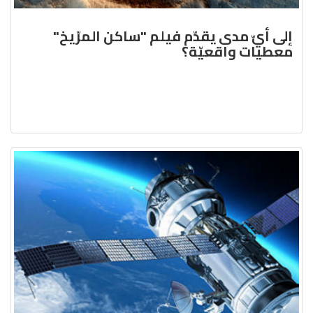
إلى أيّ مدى يقدّم فيلم "ساكن المرّيخ"
معطيات واقعيّة؟