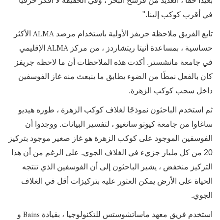
بعيدًا حقًا ، العديد من فرسخ البحر ، وفي الحقيقة لا أفكر حرفيًا
في أقرب كوكب إلينا."
ALMA
تابع الفريق ملاحظة جريفز الأولية باستخدام مرصد
الأكثر
ALMA
حساسية ، بمساعدة أنيتا ريتشاردز ، من مركز
الإقليمي
في جامعة مانشستر. أكدت هذه الملاحظات أن ما لاحظه جريفز
كان بالفعل نمطًا من الضوء يطابق ما ينبعث منه غاز الفوسفين
داخل سحب كوكب الزهرة.
ثم استخدم الباحثون نموذجًا لغلاف كوكب الزهرة ، طوره هيديو
ساغاوا من جامعة كيوتو سانغيو ، لتفسير البيانات. ووجدوا أن
الفوسفين الموجود على كوكب الزهرة هو غاز صغير موجود بتركيز
20 من كل مليار جزيء في الغلاف الجوي. على الرغم من أن هذا
التركيز منخفض ، يشير الباحثون إلى أن الفوسفين الذي تنتجه
الحياة على الأرض يمكن العثور عليه بتركيزات أقل في الغلاف
الجوي.
Bains
استخدم فريق معهد ماساتشوستس للتكنولوجيا ، بقيادة
و