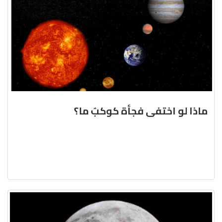
ماذا لو اختفى فجأة كوكبٌ ما؟