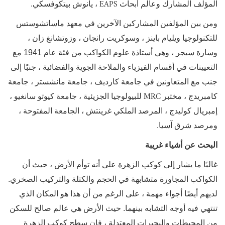
EAPS
المؤلف المشارك وعالم أبحاث
، يانوش بيتكوفسكي.
ومن بين المؤلفين المشاركين الآخرين في معهد ماساتشوستس
للتكنولوجيا ويليام باينز ، وسوكريت رانجان ، وزوتشانغ زان ،
وسارة سيجر ، وهي أستاذة علوم الكواكب من فئة عام 1941 مع
التعيينات في أقسام الفيزياء والملاحة الجوية والفضائية ، جنبًا إلى
جنب مع المتعاونين في جامعة كارديف ، جامعة مانشستر ، جامعة
MRC
كامبريدج ، مختبر
للبيولوجيا الجزيئية ، جامعة كيوتو سانغيو ،
إمبريال كوليدج ، المرصد الملكي غرينتش ، الجامعة المفتوحة ،
ومرصد شرق آسيا.
البحث عن أشياء غريبة
غالبًا ما يشار إلى كوكب الزهرة على أنه توأم الأرض ، حيث أن
الكواكب المجاورة متشابهة في الحجم والكتلة والتركيب الصخري.
لديهم أيضًا أجواء مهمة ، على الرغم من أن هذا هو المكان الذي
تنتهي فيه أوجه التشابه بينهما. حيث الأرض هي عالم صالح للسكن
من المحيطات والبحيرات المعتدلة ، فإن سطح كوكب الزهرة