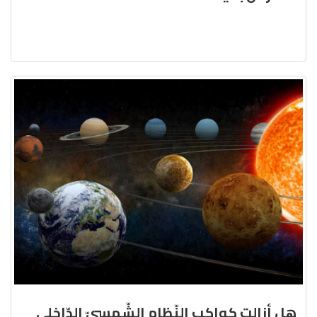
هل أزالت كواكب النّظام الشّمسيّ الدّاخلي