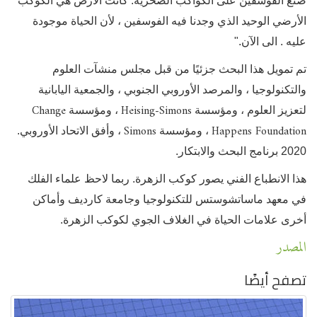
صنع الفوسفين على الكواكب الصخرية. كانت الأرض هي الكوكب
الأرضي الوحيد الذي وجدنا فيه الفوسفين ، لأن الحياة موجودة
عليه . الى الآن."
تم تمويل هذا البحث جزئيًا من قبل مجلس منشآت العلوم
والتكنولوجيا ، والمرصد الأوروبي الجنوبي ، والجمعية اليابانية
Change
Heising-Simons
لتعزيز العلوم ، ومؤسسة
، ومؤسسة
Simons
Happens Foundation
، ومؤسسة
، وأفق الاتحاد الأوروبي.
2020 برنامج البحث والابتكار.
هذا الانطباع الفني يصور كوكب الزهرة. ربما لاحظ علماء الفلك
في معهد ماساتشوستس للتكنولوجيا وجامعة كارديف وأماكن
أخرى علامات الحياة في الغلاف الجوي لكوكب الزهرة.
المصدر
تصفح أيضًا