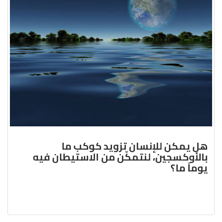
هل يمكن للإنسان تزويد كوكب ما
بالأوكسجين، لنتمكّن من الاستيطان فيه
يوماً ما؟