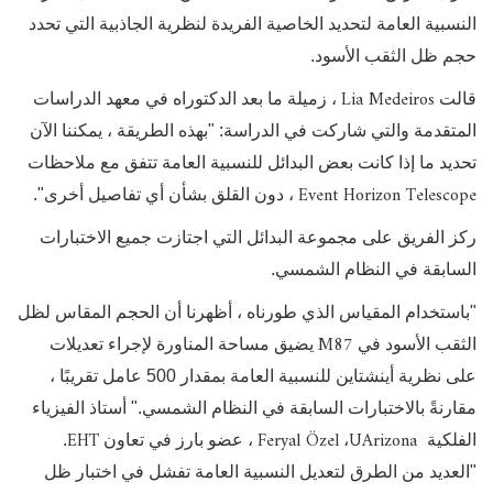
النسبية العامة لتحديد الخاصية الفريدة لنظرية الجاذبية التي تحدد
حجم ظل الثقب الأسود.
Lia Medeiros
قالت
، زميلة ما بعد الدكتوراه في معهد الدراسات
المتقدمة والتي شاركت في الدراسة: "بهذه الطريقة ، يمكننا الآن
تحديد ما إذا كانت بعض البدائل للنسبية العامة تتفق مع ملاحظات
Event Horizon Telescope
، دون القلق بشأن أي تفاصيل أخرى".
ركز الفريق على مجموعة البدائل التي اجتازت جميع الاختبارات
السابقة في النظام الشمسي.
"باستخدام المقياس الذي طورناه ، أظهرنا أن الحجم المقاس لظل
M87
الثقب الأسود في
يضيق مساحة المناورة لإجراء تعديلات
على نظرية أينشتاين للنسبية العامة بمقدار 500 عامل تقريبًا ،
مقارنةً بالاختبارات السابقة في النظام الشمسي." أستاذ الفيزياء
EHT
Feryal Özel
UArizona
الفلكية
،
، عضو بارز في تعاون
.
"العديد من الطرق لتعديل النسبية العامة تفشل في اختبار ظل