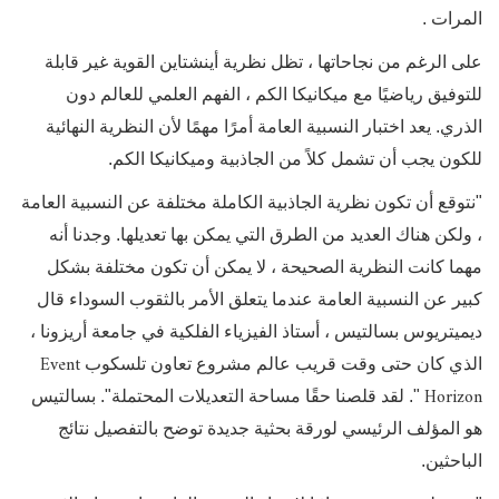
المرات .
على الرغم من نجاحاتها ، تظل نظرية أينشتاين القوية غير قابلة
للتوفيق رياضيًا مع ميكانيكا الكم ، الفهم العلمي للعالم دون
الذري. يعد اختبار النسبية العامة أمرًا مهمًا لأن النظرية النهائية
للكون يجب أن تشمل كلاً من الجاذبية وميكانيكا الكم.
"نتوقع أن تكون نظرية الجاذبية الكاملة مختلفة عن النسبية العامة
، ولكن هناك العديد من الطرق التي يمكن بها تعديلها. وجدنا أنه
مهما كانت النظرية الصحيحة ، لا يمكن أن تكون مختلفة بشكل
كبير عن النسبية العامة عندما يتعلق الأمر بالثقوب السوداء قال
ديميتريوس بسالتيس ، أستاذ الفيزياء الفلكية في جامعة أريزونا ،
Event
الذي كان حتى وقت قريب عالم مشروع تعاون تلسكوب
Horizon
". لقد قلصنا حقًا مساحة التعديلات المحتملة". بسالتيس
هو المؤلف الرئيسي لورقة بحثية جديدة توضح بالتفصيل نتائج
الباحثين.