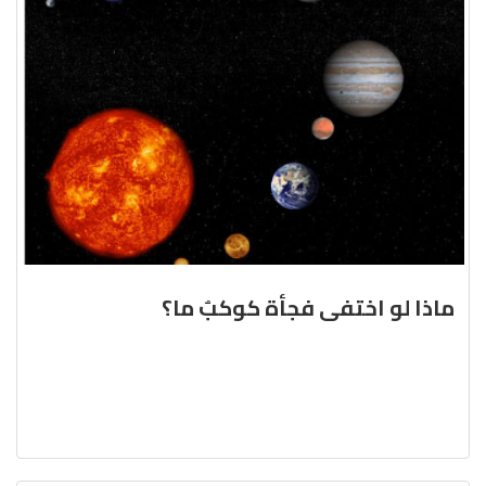
ماذا لو اختفى فجأة كوكبٌ ما؟