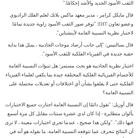
الثقب الأسود الجديد والأشد إحكامًا."
قال مايكل كرامر ، مدير معهد ماكس بلانك لعلم الفلك الراديوي
EHT
وعضو تعاون
: "توفر صور الثقب الأسود زاوية جديدة تمامًا
لاختبار نظرية النسبية العامة لأينشتاين".
قال بسالتيس: "إلى جانب أرصاد موجات الجاذبية ، يمثل هذا بداية
حقبة جديدة في الفيزياء الفلكية للثقب الأسود".
اختبار نظرية الجاذبية هو بحث مستمر: هل تنبؤات النسبية العامة
للأجسام الفيزيائية الفلكية المختلفة جيدة بما يكفي لعلماء الفيزياء
الفلكية حتى لا يقلقوا بشأن أي اختلافات أو تعديلات محتملة على
النسبية العامة؟
قال أوزيل: "نقول دائمًا إن النسبية العامة اجتازت جميع الاختبارات
بألوان متطايرة - إذا كان لدي عشرة سنتات مقابل كل مرة أسمع
فيها ذلك". "ولكن هذا صحيح ، عندما تجري اختبارات معينة ، لا ترى
أن النتائج تنحرف عما تتوقعه النسبية العامة. ما نقوله هو أنه في