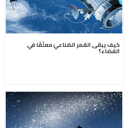
كيف يبقى القمر الصّناعيّ معلّقًا في
الفضاء؟