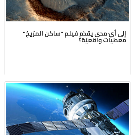
إلى أيّ مدى يقدّم فيلم "ساكن المرّيخ"
معطيات واقعيّة؟