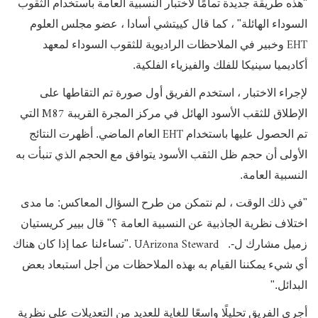
"هذه طريقة جديدة تمامًا لاختبار النسبية العامة باستخدام الثقوب
السوداء الهائلة" ، كما قال كييتشي أسادا ، عضو مجلس العلوم
EHT
وخبير في الملاحظات الراديوية للثقوب السوداء لمعهد
أكاديميا سينيكا للفلك والفيزياء الفلكية.
لإجراء الاختبار ، استخدم الفريق أول صورة تم التقاطها على
M87
الإطلاق للثقب الأسود الهائل في مركز المجرة القريبة
التي
EHT
تم الحصول عليها باستخدام
العام الماضي. أظهرت النتائج
الأولى أن حجم ظل الثقب الأسود يتوافق مع الحجم الذي تنبأت به
النسبية العامة.
"في ذلك الوقت ، لم نتمكن من طرح السؤال المعاكس: ما مدى
اختلاف نظرية الجاذبية عن النسبية العامة ؟" قال بيير كريستيان
UArizona Steward
زميل
مشارك ل-
.
.
"تساءلنا عما إذا كان هناك
أي شيء يمكننا القيام به بهذه الملاحظات من أجل استبعاد بعض
البدائل."
أجرى الفريق تحليلًا واسعًا للغاية للعديد من التعديلات على نظرية