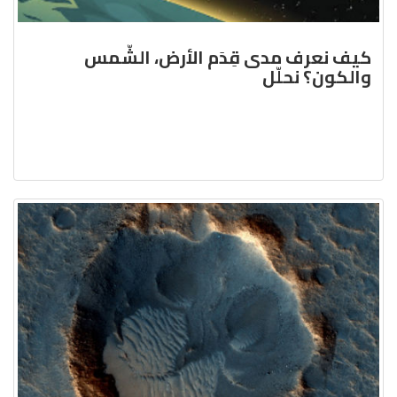
كيف نعرف مدى قِدَم الأرض، الشّمس
والكون؟ نحلّل