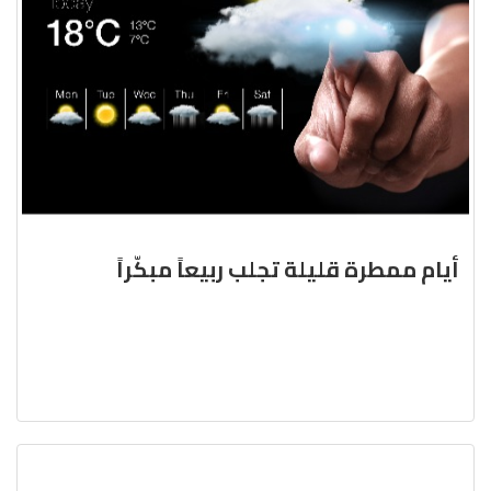
أيام ممطرة قليلة تجلب ربيعاً مبكّراً