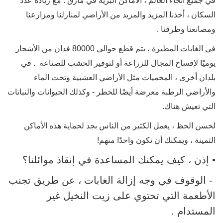
في جميع أنحاء العالم ، الأماكن البرية في مأزق
. مع زيادة عدد
السكان ، أخذنا المزيد والمزيد من الأراضي لمنازلنا ومزارعنا
ومصانعنا وطرقنا
.
في الغابات المطيرة ، يتم قطع حوالي 80000 فدان من الأشجار
يوميًا لإفساح المجال للزراعة أو لتوفير الخشب للصناعة
. في
بلدان أخرى ، المحميات مثل الأراضي العشبية وتحت الماء
والأراضي الرطبة معرضة أيضًا للخطر - وكذلك الحيوانات والنباتات
التي تعيش هناك.
لحسن الحظ ، يعمل الكثير من الناس بجد لحماية هذه الأماكن
الثمينة ، ويمكنك أن تكون واحدًا منهم!
• إذن ، كيف يمكنك المساعدة في إنقاذ موائلنا؟
- الوقوف في وجه إزالة الغابات ، عن طريق تجنب
الأطعمة التي تحتوي على زيت النخيل غير
المستدام
.