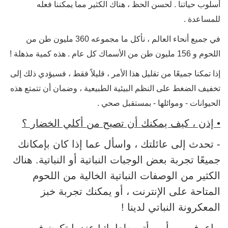
أسلوب حياتنا . لحسن الحظ ، هناك الكثير مما يمكننا فعله
للمساعدة .
في جميع أنحاء العالم ، نأكل ما مجموعه 360 مليون طن من
اللحوم و 156 مليون طن من الأسماك كل عام . هذه كمية مذهلة !
إذا تمكنا جميعًا من تقليل هذا الأمر ، قليلاً فقط ، فسيؤدي ذلك إلى
تخفيف الضغط على النظم البيئية الطبيعية ، وضمان أن تتمتع هذه
الحيوانات - وموائلها - بمستقبل صحي .
• إذن ، كيف يمكنك أن تصبح من أكلي الخضار ؟
- تحدث إلى عائلتك ، واسأل عما إذا كان بإمكانك
جميعًا تجربة بعض الوجبات النباتية أو النباتية. هناك
الكثير من الوصفات النباتية الخالية من اللحوم
المتاحة على الإنترنت ، أو يمكنك تجربة خبز
المعكرونة النباتي لدينا !
- اعرف من أين يأتي طعامك! عندما تكون في