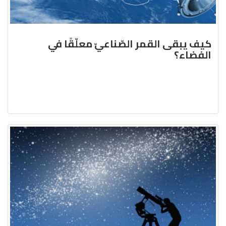
كيف يبقى القمر الصّناعيّ معلّقًا في
الفضاء؟