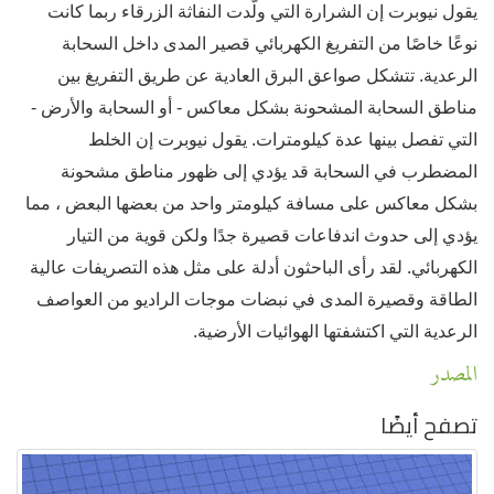
يقول نيوبرت إن الشرارة التي ولّدت النفاثة الزرقاء ربما كانت
نوعًا خاصًا من التفريغ الكهربائي قصير المدى داخل السحابة
الرعدية. تتشكل صواعق البرق العادية عن طريق التفريغ بين
مناطق السحابة المشحونة بشكل معاكس - أو السحابة والأرض -
التي تفصل بينها عدة كيلومترات. يقول نيوبرت إن الخلط
المضطرب في السحابة قد يؤدي إلى ظهور مناطق مشحونة
بشكل معاكس على مسافة كيلومتر واحد من بعضها البعض ، مما
يؤدي إلى حدوث اندفاعات قصيرة جدًا ولكن قوية من التيار
الكهربائي. لقد رأى الباحثون أدلة على مثل هذه التصريفات عالية
الطاقة وقصيرة المدى في نبضات موجات الراديو من العواصف
الرعدية التي اكتشفتها الهوائيات الأرضية.
المصدر
تصفح أيضًا