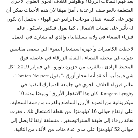
يعد فهم النفاثات الزرقاء وظواهر الغلاف الجوي العلوي الأخرى
المتعلقة بالعواصف الرعدية ، أمرًا مهمًا لأن هذه الأحداث يمكن أن
تؤثر على كيفية انتقال موجات الراديو عبر الهواء - يحتمل أن يكون
له تأثير على تقنيات الاتصال ، كما يقول فيكتور باسكو ، عالم
فيزياء الفضاء في ولاية بنسلفانيا ، والذي لم يشارك في العمل.
لاحظت الكاميرات وأجهزة استشعار الضوء التي تسمى مقاييس
ضوئية في محطة الفضاء ، النفاثة الزرقاء في عاصفة فوق
المحيط الهادئ ، بالقرب من جزيرة ناورو ، في فبراير 2019. "كل
Torsten Neubert
شيء يبدأ بما أعتقد أنه انفجار أزرق ،" يقول
،
عالم فيزياء الغلاف الجوي في جامعة الدنمارك التقنية في
Kongens Lyngby
. كان هذا "الانفجار الأزرق" وميضًا مدته 10
ميكروثانية من الضوء الأزرق الساطع بالقرب من قمة السحابة ،
على ارتفاع حوالي 16 كيلومترًا. من نقطة الاشتعال تلك ، قفزت
نفاثة زرقاء إلى طبقة الستراتوسفير ، متسلقة ارتفاعًا يصل إلى
حوالي 52 كيلومترًا على مدى عدة مئات من الألف من الثانية.