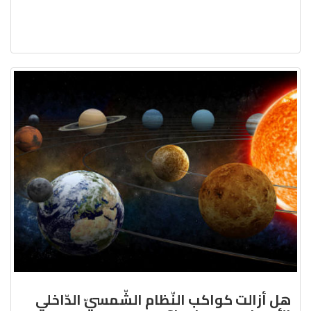
هل أزالت كواكب النّظام الشّمسيّ الدّاخلي