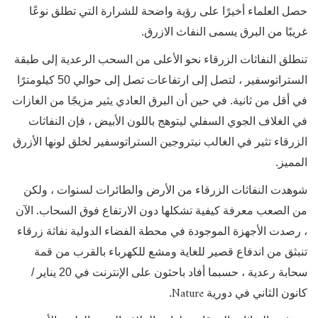
حصل العلماء أخيرًا على رؤية واضحة للشرارة التي تطلق نوعًا
غريبًا من البرق يسمى النفاث الازرق.
تنطلق النفاثات الزرقاء نحو الأعلى من السحب الرعدية إلى طبقة
الستراتوسفير ، لتصل إلى ارتفاعات تصل إلى حوالي 50 كيلومترًا
في أقل من ثانية. في حين أن البرق العادي يثير مزيجًا من الغازات
في الغلاف الجوي السفلي ليتوهج باللون الأبيض ، فإن النفاثات
الزرقاء تثير في الغالب نيتروجين الستراتوسفير لخلق لونها الأزرق
المميز.
شوهدت النفاثات الزرقاء من الأرض والطائرات لسنوات ، ولكن
من الصعب معرفة كيفية تشكلها دون الارتفاع فوق السحاب. الآن
، رصدت الأجهزة الموجودة في محطة الفضاء الدولية نفاثة زرقاء
تنبثق من اندفاع قصير للغاية ومشع للكهرباء بالقرب من قمة
سحابة رعدية ، حسبما أفاد باحثون على الإنترنت في 20 يناير /
Nature
كانون الثاني في دورية
.