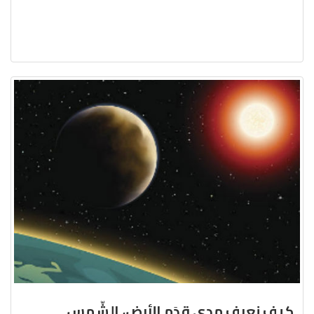
كيف نعرف مدى قِدَم الأرض، الشّمس