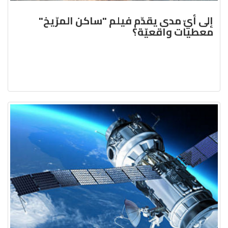
إلى أيّ مدى يقدّم فيلم "ساكن المرّيخ"
معطيات واقعيّة؟