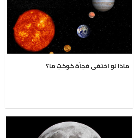
ماذا لو اختفى فجأة كوكبٌ ما؟