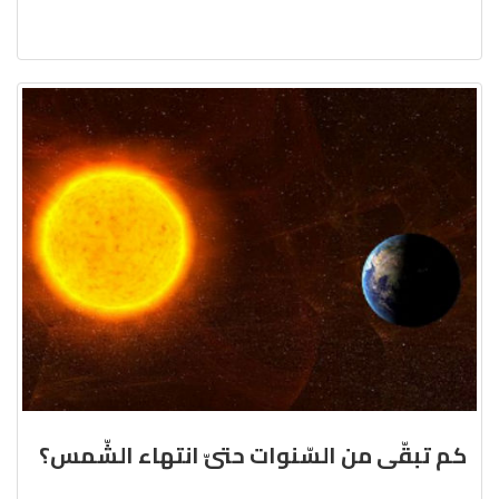
كم تبقّى من السّنوات حتىّ انتهاء الشّمس؟