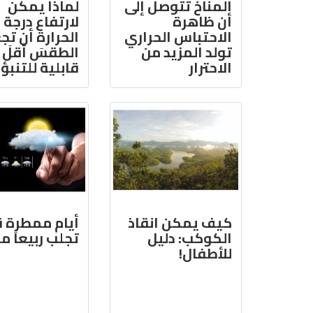
المناخ تتوصل إلى
لماذا يمكن
أن ظاهرة
لارتفاع درجة
الاحتباس الحراري
الحرارة أن تج
تولد المزيد من
الطقسَ أقلَ
الاحترار
قابلية للتنبؤ
كيف يمكن انقاذ
أيام ممطرة ق
الكوكب: دليل
تجلب ربيعاً مبك
للأطفال!