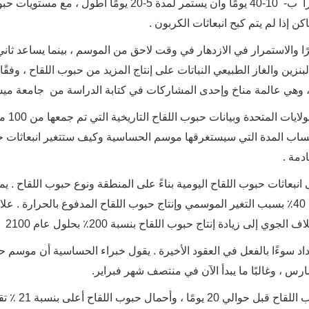
وجد الباحثون أن موسم حبوب اللقاح يمكن أن يبدأ مبكرأ ب- 10-40 يومًا وأن يستمر لمدة 5-20 يومًا أطول ، مع مس
 إذا لم يتم كبح انبعاثات الكربون .
كرًا والاستمرار في الازدهار في وقت لاحق من الموسم ، بينما يساعد ثان
نزين والغاز الطبيعي النباتات على إنتاج المزيد من حبوب اللقاح ، وفقًا
، وهي عالمة مناخ وإحدى المشاركات في كتابة الدراسة من جامعة ميش
نظر فريق البحث في 15 من حبوب اللقاح ال
 لحساب المدة التي سيستغرقها موسم الحساسية وكيف ستتغير انبعاثات 
دمة .
بعاثات حبوب اللقاح اليومية بناءً على المنطقة ونوع حبوب اللقاح . ي
يزيد إجمالي انبعاثات حبوب اللقاح السنوية من 15٪ إلى 40٪ بسبب التغير الموسمي وإنتاج حبوب اللقاح المدفوع بالحرارة
ى زيادة إنتاج حبوب اللقاح بنسبة 200٪ بحلول عام 2100 .
 سوءًا بالفعل في العقود الأخيرة . يقول خبراء الحساسية أن موسم 
رس ، وغالبًا ما يبدأ الآن في منتصف شهر فبراير.
في جميع أنحاء الولايات المتحدة وكندا ، يبدأ 