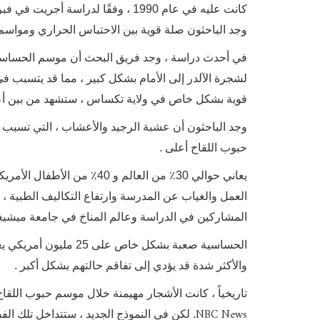
كانت عليه في عام 1990 ، وفقًا لدراسة أجريت في فبراير 2021 ونشرت في
وجد الباحثون صلة قوية بين الاحتباس الحراري ومواسم 
في أحدث دراسة ، وجد فريق البحث أن موسم الحساسي
لشجرة الآلدر إلى الأمام بشكل كبير ، مما قد يتسبب 
قوية بشكل خاص في ولاية تكساس ، ستشهد من بين أعل
وجد الباحثون أن عشبة الرجيد والأعشاب ، التي تسبب ح
حبوب اللقاح أعلى .
يعاني حوالي 30٪ من العالم و
العمل والغياب عن المدرسة وارتفاع التكاليف الطبية ، و
المشاركين في الدراسة وعالم المناخ في جامعة ميشيغ
الحساسية صعبة بشكل خا
والأكثر شدة قد يؤدي إلى تفاقم حالتهم بشكل أكبر .
تاريخياً ، كانت الأشجار مهيمنة خلال موسم حبوب اللقا
NBC News
. لكن في النموذج الجديد ، ستتداخل تلك ا