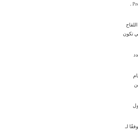
Pr
.
للقاح
ي تكون
دد
يام
ن
طول
قًا لـ