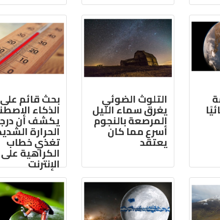
ة
التلوث الضوئي
بحث قائم على
يًا
يغرق سماء الليل
الذكاء الاصطن
المرصعة بالنجوم
يكشف أن درج
أسرع مما كان
الحرارة الشدي
يعتقد
تغذي خطاب
الكراهية على
الإنترنت