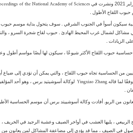
oceedings of the National Academy of Sciences
حبوب اللقاح الأطول .
ة سيكون أسوأ في الجنوب الشرقي . سوف يتحول بداية موسم حبوب ا
في مشاكل لشمال غرب المحيط الهادئ . حبوب لقاح شجرة السرو ، والت
ى الزيادات .
ساسية حبوب اللقاح الأكثر شيوعًا ، سيكون لها أيضًا مواسم أطول وع
 40٪ من الأطفال الأمريكيين من الحساسية تجاه حبوب اللقاح ، والتي يمكن أن تؤدي إلى ضياع أ
Yingxiao Zhang
فقًا لما قاله
لوكالة أسوشيتيد برس ، وهو أحد المؤلفي
ان .
ص على 25 مليون أمريكي يعانون من الربو. أفادت وكالة أسوشييتد برس أن موسم الحساسية الأ
ح الربيعي ، يليها العشب في أواخر الصيف وعشبة الرجيد في الخريف ، وف
لفصول في الصيف ، مما قد يؤدي إلى مضاعفة المشاكل لمن يعانون من