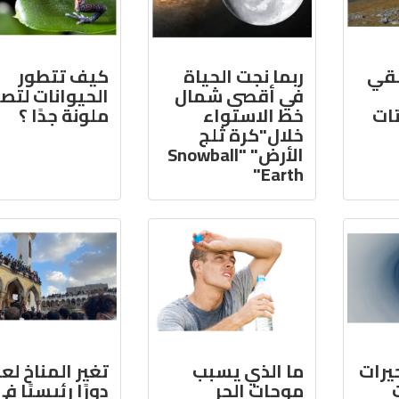
لقي
ربما نجت الحياة
كيف تتطور
في أقصى شمال
الحيوانات لتص
تات
خط الاستواء
ملونة جدًا ؟
خلال"كرة ثلج
الأرض" "Snowball
Earth"
يرات
ما الذي يسبب
تغير المناخ لع
موجات الحر
دورًا رئيسيًا ف