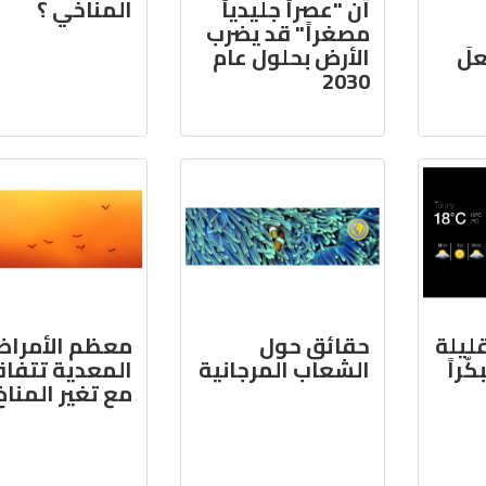
أن "عصراً جليدياً
المناخي ؟
مصغراً" قد يضرب
علَ
الأرض بحلول عام
2030
ليلة
حقائق حول
معظم الأمرا
ّراً
الشعاب المرجانية
المعدية تتفا
مع تغير المناخ