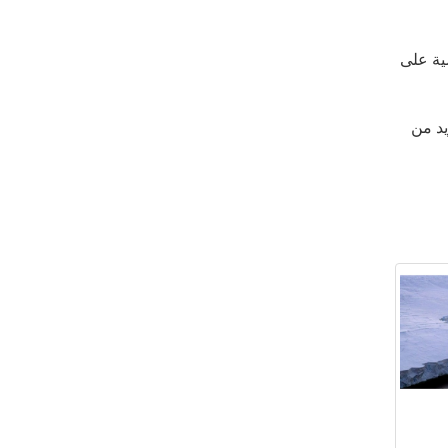
ية على
يد من