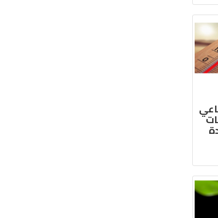
اعي
ات
دة