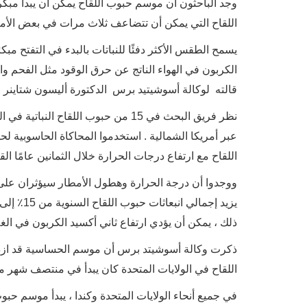
اللقاح التي يمكن أن تتضاعف ثلاث مرات في بعض الأماكن
يسمح الطقس الأكثر دفئًا للنباتات بالبدء في التفتح مب
الكربون في الهواء الناتج عن حرق الوقود مثل الفحم والب
قالته لوكالة أسوشيتيد برس الدكتورة أليسون شتاينر 
عبر أمريكا الشمالية . استخدموا المحاكاة الحاسوبية
اللقاح مع ارتفاع درجات الحرارة خلال الثمانين عامًا القا
ووجدوا أن درجة الحرارة وهطول الأمطار سيؤثران على ان
ذلك ، يمكن أن يؤدي ارتفاع ثاني أكسيد الكربون في الغلاف الجوي إل
ذكرت وكالة أسوشيتد برس أن موسم الحساسية قد ازداد
اللقاح في الولايات المتحدة كان يبدأ في منتصف شهر ما