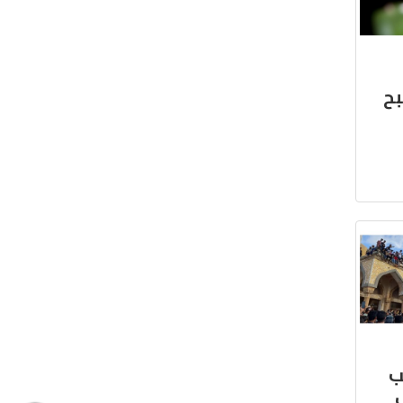
بح
ب
ي