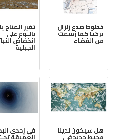
خطوط صدع زلزال
تغير المناخ ي
تركيا كما رُسمت
باللوم على
من الفضاء
انخفاض النبا
الجبلية
هل سيكون لدينا
في إحدى البح
محيط جديد في
العميقة تحت