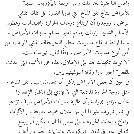
واصل الباحثون بعد ذلك رسم خريطة للميكروبات المسببة
للأمراض لنتائج تغير المناخ التي لديها القدرة على تفاقم تفشي
المرض ، ووجدوا أن ارتفاع درجات الحرارة والفيضانات وهطول
الأمطار الشديد ارتبطت بتفاقم تفشي معظم مسببات الأمراض ،
بينما ارتبط ارتفاع مستويات سطح البحر بتفاقم تفشي المرض، من
أقل أنواع مسببات الأمراض ، وفقًا لتقرير نيو ساينتست.
"لا توجد تكهنات هنا على الإطلاق. هذه هي الأشياء التي حدثت
بالفعل" أخبر مورا وكالة أسوشيتيد برس.
في حين أن بعض الأمراض يمكن أن تتضاءل بسبب تغير المناخ -
مثل درجة الحرارة المرتفعة التي لا تؤدي إلى انتشار الإنفلونزا -
يجادل مؤلفو الدراسة بأن غالبية مسببات الأمراض سوف تزدهر
في ظل ظروف تغير المناخ من خلال مجموعة متنوعة من الآليات:
ارتفاع درجات الحرارة ، على سبيل المثال ، يمكن أن يوسع
النطاق الجغرافي لبعض الميكروبات بينما يزيد أيضًا من أعداد