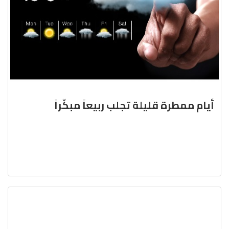
أيام ممطرة قليلة تجلب ربيعاً مبكّراً