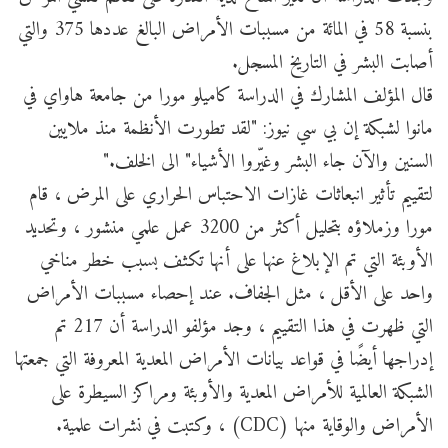
بنسبة 58 في المائة من مسببات الأمراض البالغ عددها 375 والتي
أصابت البشر في التاريخ المسجل.
قال المؤلف المشارك في الدراسة كاميلو مورا من جامعة هاواي في
مانوا لشبكة إن بي سي نيوز: "لقد تطورت الأنظمة منذ ملايين
السنين والآن جاء البشر وغيّروا الأشياء" الى الخلف."
لتقييم تأثير انبعاثات غازات الاحتباس الحراري على المرض ، قام
مورا وزملاؤه بتحليل أكثر من 3200 عمل علمي منشور ، وتحديد
الأوبئة التي تم الإبلاغ عنها على أنها تكثف بسبب خطر مناخي
واحد على الأقل ، مثل الجفاف. عند إحصاء مسببات الأمراض
التي ظهرت في هذا التقييم ، وجد مؤلفو الدراسة أن 217 تم
إدراجها أيضًا في قواعد بيانات الأمراض المعدية المعروفة التي جمعتها
الشبكة العالمية للأمراض المعدية والأوبئة ومراكز السيطرة على
الأمراض والوقاية منها (CDC) ، وكتبت في نشرات علمية.