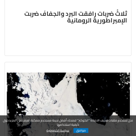
ثلاثُ ضربات رافقت البرد والجفافَ ضربت
الإمبراطوريةَ الرومانية
نحن نستخدم ملفات تعريف الارتباط "الكوكيز" لنمنحك أفضل تجربة مستخدم ممكنة. تعرف على المزيد حول
كيفية استخدامها
موافق
سياسة الخصوصية