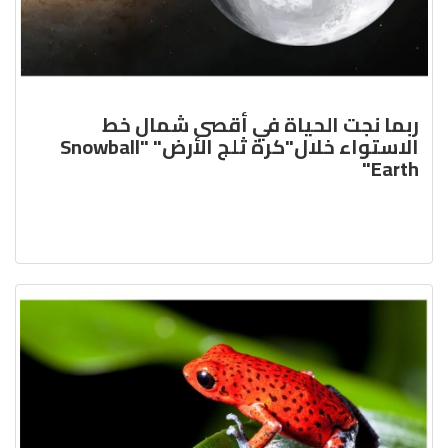
ربما نجت الحياة في أقصى شمال خط
الاستواء خلال"كرة ثلج الأرض" "Snowball
Earth"