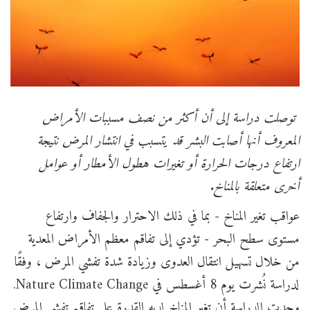
توصلت دراسة إلى أن أكثر من نصف مسببات الأمراض
المعروف أنها أصابت البشر قد يتسبب في انتشار المرض نتيجة
ارتفاع درجات الحرارة أو تغيرات هطول الأمطار أو عوامل
أخرى متعلقة بالمناخ.
عواقب تغير المناخ - بما في ذلك الاحترار والجفاف وارتفاع
مستوى سطح البحر - تؤدي إلى تفاقم معظم الأمراض المعدية
من خلال تسهيل انتقال العدوى وزيادة شدة تفشي المرض ، وفقًا
لدراسة نُشرت يوم 8 أغسطس في Nature Climate Change.
وجدت الدراسة أن تغير المناخ لديه القدرة على تفاقم تفشي المرض