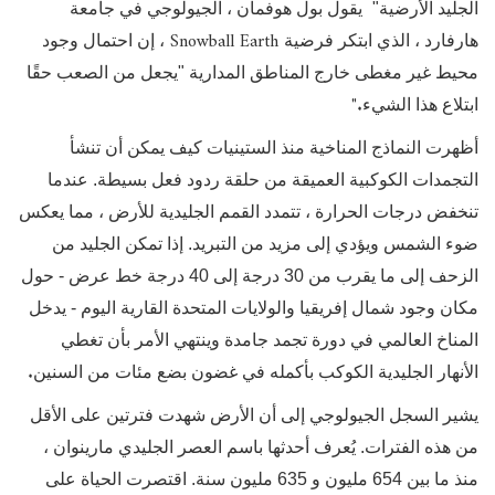
الجليد الأرضية"
يقول بول هوفمان ، الجيولوجي في جامعة
Snowball Earth
هارفارد ، الذي ابتكر فرضية
، إن احتمال وجود
محيط غير مغطى خارج المناطق المدارية "يجعل من الصعب حقًا
".
ابتلاع هذا الشيء
أظهرت النماذج المناخية منذ الستينيات كيف يمكن أن تنشأ
التجمدات الكوكبية العميقة من حلقة ردود فعل بسيطة. عندما
تنخفض درجات الحرارة ، تتمدد القمم الجليدية للأرض ، مما يعكس
ضوء الشمس ويؤدي إلى مزيد من التبريد. إذا تمكن الجليد من
الزحف إلى ما يقرب من 30 درجة إلى 40 درجة خط عرض - حول
مكان وجود شمال إفريقيا والولايات المتحدة القارية اليوم - يدخل
المناخ العالمي في دورة تجمد جامدة وينتهي الأمر بأن تغطي
.
الأنهار الجليدية الكوكب بأكمله في غضون بضع مئات من السنين
يشير السجل الجيولوجي إلى أن الأرض شهدت فترتين على الأقل
من هذه الفترات. يُعرف أحدثها باسم العصر الجليدي مارينوان ،
منذ ما بين 654 مليون و 635 مليون سنة. اقتصرت الحياة على