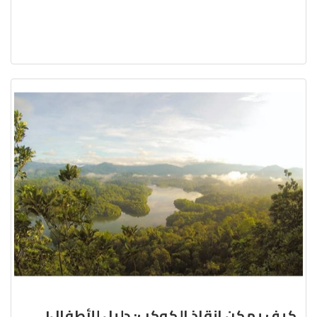
كيف يمكن انقاذ الكوكب: دليل للأطفال!