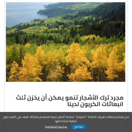
مجرد ترك الأشجار تنمو يمكن أن يخزن ثلث
انبعاثات الكربون لدينا
نحن نستخدم ملفات تعريف الارتباط "الكوكيز" لنمنحك أفضل تجربة مستخدم ممكنة. تعرف على المزيد حول
كيفية استخدامها
موافق
سياسة الخصوصية