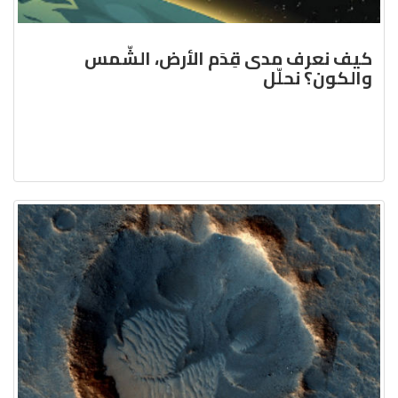
كيف نعرف مدى قِدَم الأرض، الشّمس
والكون؟ نحلّل