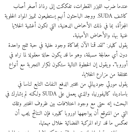
عندما ضرب الليزر القطرات، تفككت إلى رذاذ أصغر أصاب
كاشف SUDA. ووجد الباحثون أنهم يستطيعون تمييز المواد الخلوية
المجزأة، بما في ذلك الأحماض الدهنية، التي تكون أغشية الخلايا
غنية بها، والأحماض الأمينية.
يقول كلينر: "لقد قمنا الآن بمحاكاة وجود خلية في حبة ثلج واحدة
دون أي معالجة مسبقة، وهو ما قد يكون حالة معقولة لما نراه في
أوروبا". ويقول إن الخطوة التالية ستكون تكرار التجربة مع أنواع
مختلفة من مزارع الخلايا.
يقول مورثي جوديباتي من مختبر الدفع النفاث التابع لناسا في
باسادينا، كاليفورنيا، والذي يعمل على SUDA ولكنه لم يشارك في
البحث، إنه حتى مع وجود اختلافات بين ظروف المختبر وتلك
التي من المتوقع أن يواجهها اوروبا كليبر، فإن النتائج يجب أن
تعكس ما قد تراه المركبة الفضائية خلال مهمتها.