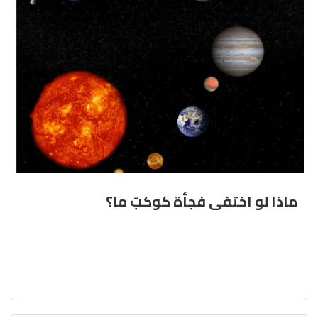
ماذا لو اختفى فجأة كوكبٌ ما؟