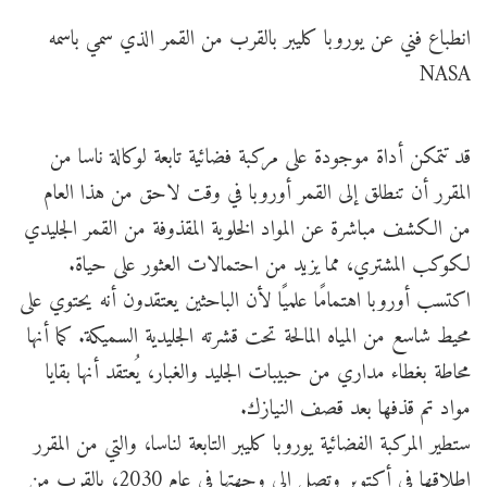
انطباع فني عن يوروبا كليبر بالقرب من القمر الذي سمي باسمه
NASA
قد تتمكن أداة موجودة على مركبة فضائية تابعة لوكالة ناسا من
المقرر أن تنطلق إلى القمر أوروبا في وقت لاحق من هذا العام
من الكشف مباشرة عن المواد الخلوية المقذوفة من القمر الجليدي
لكوكب المشتري، مما يزيد من احتمالات العثور على حياة.
اكتسب أوروبا اهتمامًا علميًا لأن الباحثين يعتقدون أنه يحتوي على
محيط شاسع من المياه المالحة تحت قشرته الجليدية السميكة. كما أنها
محاطة بغطاء مداري من حبيبات الجليد والغبار، يُعتقد أنها بقايا
مواد تم قذفها بعد قصف النيازك.
ستطير المركبة الفضائية يوروبا كليبر التابعة لناسا، والتي من المقرر
إطلاقها في أكتوبر وتصل إلى وجهتها في عام 2030، بالقرب من