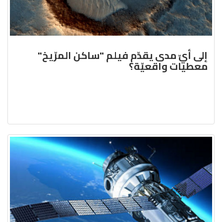
إلى أيّ مدى يقدّم فيلم "ساكن المرّيخ"
معطيات واقعيّة؟