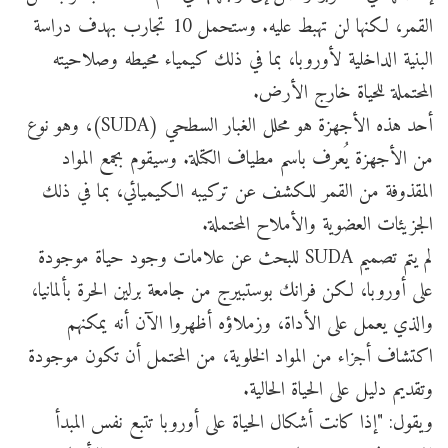
القمر، لكنها لن تهبط عليه. وستحمل 10 تجارب بهدف دراسة
البنية الداخلية لأوروبا، بما في ذلك كيمياء محيطه وصلاحيته
المحتملة للحياة خارج الأرض.
أحد هذه الأجهزة هو محلل الغبار السطحي (SUDA)، وهو نوع
من الأجهزة يُعرف باسم مطياف الكتلة. وسيقوم بجمع المواد
المقذوفة من القمر للكشف عن تركيبه الكيميائي، بما في ذلك
الجزيئات العضوية والأملاح المحتملة.
لم يتم تصميم SUDA للبحث عن علامات وجود حياة موجودة
على أوروبا، لكن فرانك بوستبيرج من جامعة برلين الحرة بألمانيا،
والذي يعمل على الأداة، وزملاؤه أظهروا الآن أنه يمكنهم
اكتشاف أجزاء من المواد الخلوية، من المحتمل أن تكون موجودة
وتقديم دليل على الحياة الحالية.
ويقول: "إذا كانت أشكال الحياة على أوروبا تتبع نفس المبدأ