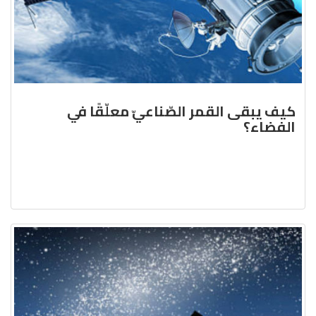
كيف يبقى القمر الصّناعيّ معلّقًا في
الفضاء؟