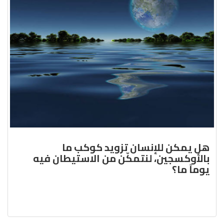
هل يمكن للإنسان تزويد كوكب ما
بالأوكسجين، لنتمكّن من الاستيطان فيه
يوماً ما؟