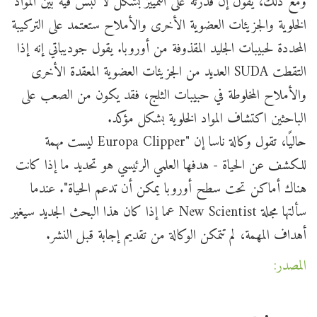
ومع ذلك، يقول إن قدرته على التمييز بشكل لا لبس فيه بين المواد
الخلوية والجزيئات العضوية الأخرى والأملاح ستعتمد على التركيبة
المحددة لحبيبات الجليد المقذوفة من أوروبا. يقول جوديباتي إنه إذا
التقطت SUDA العديد من الجزيئات العضوية المعقدة الأخرى
والأملاح المخلوطة في حبيبات الثلج، فقد يكون من الصعب على
الباحثين اكتشاف المواد الخلوية بشكل مؤكد.
حاليًا، تقول وكالة ناسا إن "Europa Clipper ليست مهمة
للكشف عن الحياة - هدفها العلمي الرئيسي هو تحديد ما إذا كانت
هناك أماكن تحت سطح أوروبا يمكن أن تدعم الحياة". عندما
سألتها مجلة New Scientist عما إذا كان هذا البحث الجديد سيغير
أهداف المهمة، لم تتمكن الوكالة من تقديم إجابة قبل النشر.
المصدر: