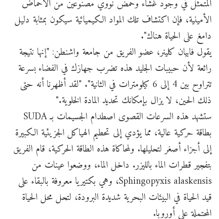
المتمثل في وجود غشاء وحمض نووي مصنوعين من الأحماض
الأمينية، فإن اكتشاف تلك المواد الكيميائية سيكون بمثابة دليل
دامغ على الحياة هناك".
يقول فابيان كلينر، عضو الفريق من جامعة واشنطن: "إنها نتيجة
رائعة لأن حبيبات الجليد هذه تضرب جهازك في الفضاء بسرعة
تتراوح بين 4 إلى 6 كيلومترات في الثانية". "لقد أظهرنا أنه حتى
ذلك الحين، لا يزال بإمكانك تحديد المادة الخلوية."
ستشهد هذه السرعات القصوى اصطدام الجسيمات بـ SUDA
بطاقة حركية عالية، مما يؤدي إلى تحطيم الهياكل الجزيئية الكبيرة
إلى أجزاء أصغر لتحليلها. ولمحاكاة هذه الطاقة الحركية، قام الفريق
بتفجير قطرات الماء بالليزر. داخل الماء، ووضعوا عينات من
Sphingopyxis alaskensis، وهي بكتيريا معروفة بالبقاء على
قيد الحياة في البيئات البحرية شديدة البرودة، لتحل محل الحياة
المحتملة على أوروبا.