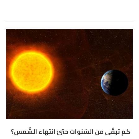
كم تبقّى من السّنوات حتىّ انتهاء الشّمس؟