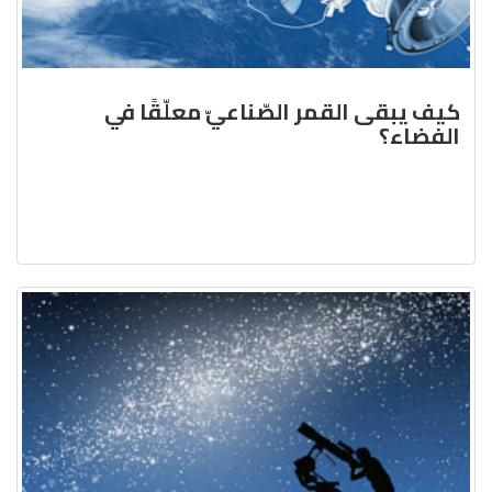
كيف يبقى القمر الصّناعيّ معلّقًا في
الفضاء؟