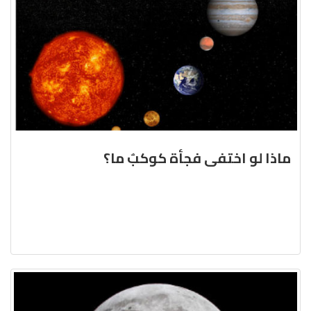
ماذا لو اختفى فجأة كوكبٌ ما؟