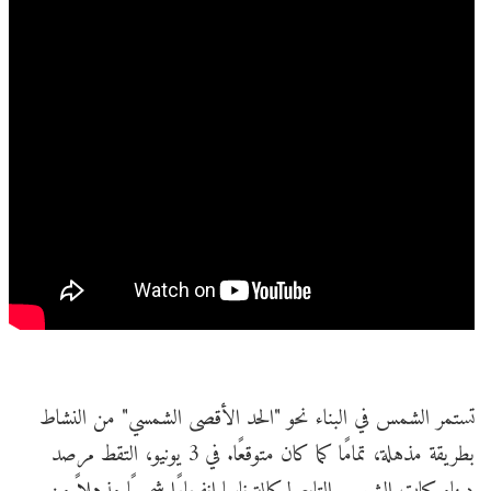
تستمر الشمس في البناء نحو "الحد الأقصى الشمسي" من النشاط
بطريقة مذهلة، تمامًا كما كان متوقعًا. في 3 يونيو، التقط مرصد