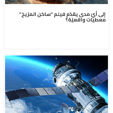
إلى أيّ مدى يقدّم فيلم "ساكن المرّيخ"
معطيات واقعيّة؟