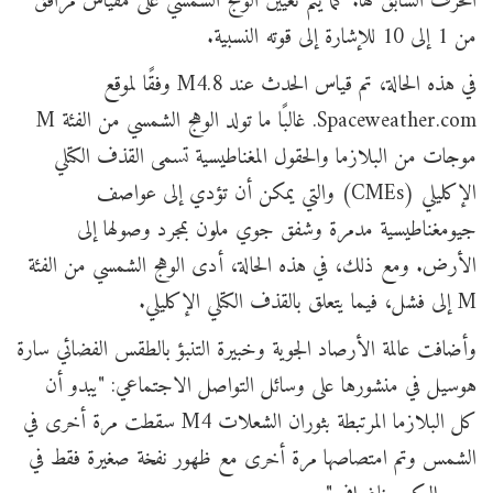
الحرف السابق لها. كما يتم تعيين الوهج الشمسي على مقياس مرافق
من 1 إلى 10 للإشارة إلى قوته النسبية.
في هذه الحالة، تم قياس الحدث عند M4.8 وفقًا لموقع
Spaceweather.com. غالبًا ما تولد الوهج الشمسي من الفئة M
موجات من البلازما والحقول المغناطيسية تسمى القذف الكتلي
الإكليلي (CMEs) والتي يمكن أن تؤدي إلى عواصف
جيومغناطيسية مدمرة وشفق جوي ملون بمجرد وصولها إلى
الأرض. ومع ذلك، في هذه الحالة، أدى الوهج الشمسي من الفئة
M إلى فشل، فيما يتعلق بالقذف الكتلي الإكليلي.
وأضافت عالمة الأرصاد الجوية وخبيرة التنبؤ بالطقس الفضائي سارة
هوسيل في منشورها على وسائل التواصل الاجتماعي: "يبدو أن
كل البلازما المرتبطة بثوران الشعلات M4 سقطت مرة أخرى في
الشمس وتم امتصاصها مرة أخرى مع ظهور نفخة صغيرة فقط في