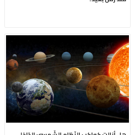
هل أزالت كواكب النّظام الشّمسيّ الدّاخلي