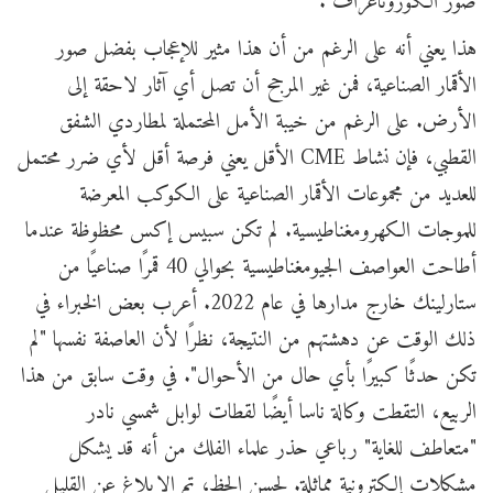
صور الكوروناغراف".
هذا يعني أنه على الرغم من أن هذا مثير للإعجاب بفضل صور
الأقمار الصناعية، فمن غير المرجح أن تصل أي آثار لاحقة إلى
الأرض. على الرغم من خيبة الأمل المحتملة لمطاردي الشفق
القطبي، فإن نشاط CME الأقل يعني فرصة أقل لأي ضرر محتمل
للعديد من مجموعات الأقمار الصناعية على الكوكب المعرضة
للموجات الكهرومغناطيسية. لم تكن سبيس إكس محظوظة عندما
أطاحت العواصف الجيومغناطيسية بحوالي 40 قمرًا صناعيًا من
ستارلينك خارج مدارها في عام 2022. أعرب بعض الخبراء في
ذلك الوقت عن دهشتهم من النتيجة، نظرًا لأن العاصفة نفسها "لم
تكن حدثًا كبيرًا بأي حال من الأحوال". في وقت سابق من هذا
الربيع، التقطت وكالة ناسا أيضًا لقطات لوابل شمسي نادر
"متعاطف للغاية" رباعي حذر علماء الفلك من أنه قد يشكل
مشكلات إلكترونية مماثلة. لحسن الحظ، تم الإبلاغ عن القليل