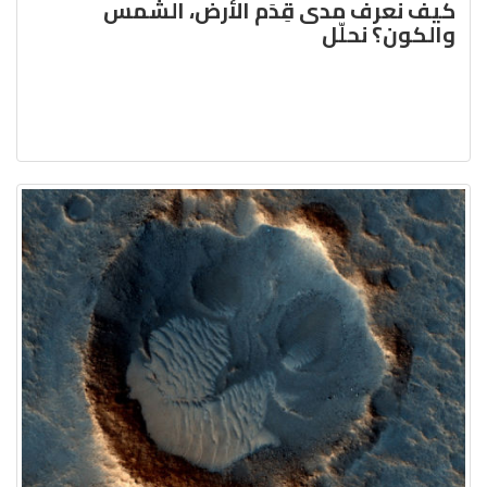
كيف نعرف مدى قِدَم الأرض، الشّمس
والكون؟ نحلّل