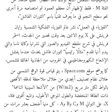
ديناميكيات الشمس التابع لوكالة ناسا انفجارًا شمسيًا مذهلاً من
الفئة M - فقط لإظهار أن معظم العمود تم امتصاصه مرة أخرى
نحو سطح النجم في ما يُعرف تقنيًا باسم "الثوران الفاشل".
"الفيزياء في العمل"، نشر عالم الفيزياء الفلكية الشمسية رايان
فرينش على X يوم الاثنين بعد وقت قصير من الحدث. استمر
فرينش في شرح مقطع الفيديو والصور التي نشرتها وكالة ناسا والتي
يبدو أنها تقدم "مثالًا رئيسيًا" لثوران فاشل يحدث عندما يفشل
الإشعاع الكهرومغناطيسي في الهروب من الجاذبية الهائلة للشمس.
كما يوضح موقع Space.com ، يتم قياس قوة الوهج الشمسي من
خلال نظام تصنيف أبجدي من خلال ملاحظة تدفقه الأقصى
بالواط لكل متر مربع (W/m2) من "الأشعة السينية الناعمة"
ذات الطاقة المنخفضة والطول الموجي الأطول. وتتبع أقوى فئة،
X، على التوالي M وC وB وA - كل منها أضعف بعشر مرات من