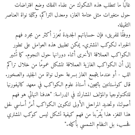
غالبًا ما تتطلب هذه الشكوك من علماء الفلك وضع افتراضات
حول متغيرات مثل عتامة الغاز، ومعدل التراكم، وكتلة نواة العناصر
الثقيلة.
ووفقًا للفريق، فإن حساباتهم الجديدة تُعزز أكثر من مجرد فهم
الخبراء لكوكب المشتري. يمكن تطبيق هذه العوامل على تطور
الكواكب العملاقة الأخرى أثناء دورانها حول النجوم. كما تُشير
إلى أن الكواكب الغازية العملاقة تتشكل عمومًا من خلال تراكم
اللب - أو عندما يتجمع الغاز بسرعة حول نواة من الجليد والصخور.
قال كونستانتين باتيجين، أستاذ علوم الكواكب في معهد كاليفورنيا
للتكنولوجيا والمؤلف المشارك في الدراسة: "هدفنا النهائي هو فهم
أصولنا، وتحديد المراحل الأولى لتكوين الكواكب أمرٌ أساسي لحل
هذا اللغز. هذا يُقرّبنا من فهم كيفية تشكل ليس كوكب المشتري
فحسب، بل النظام الشمسي بأكمله."