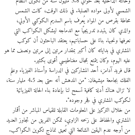
وحالته الداخلية بعد حوالي 3.8 مليون سنة من تكوين النظام
الشمسي لأولى مواده الصلبة. في ذلك الوقت، كانت الشمس
محاطة بقرص من المواد يُعرف باسم السديم الكوكبي الأولي،
والذي كان يتبدد تدريجيًا مع اندماجه ليشكل الكواكب التي
نعرفها ونحبها. بناءً على حساباتهم، يعتقد الباحثون أن كوكب
المشتري في بداياته كان أكبر بمقدار مرتين إلى مرتين ونصف مما هو
عليه اليوم، وكان يتمتع بمجال مغناطيسي أقوى بكثير.
قال فريد آدامز، أحد المشاركين في الدراسة وأستاذ الفيزياء وعلم
الفلك بجامعة ميشيغان: "من المدهش أنه حتى بعد 4.5 مليار سنة،
لا تزال هناك أدلة كافية تسمح لنا بإعادة بناء الحالة الفيزيائية
لكوكب المشتري في فجر وجوده".
من خلال التركيز على المعلومات القابلة للقياس المباشر من أقمار
المشتري والحفاظ على زخمه الزاوي، تمكن الفريق من تجاوز العديد
من أوجه عدم اليقين الشائعة التي تُعيق نماذج تكوين الكواكب.