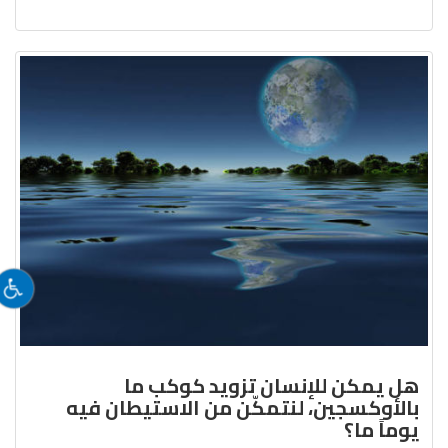
هل يمكن للإنسان تزويد كوكب ما
بالأوكسجين، لنتمكّن من الاستيطان فيه
يوماً ما؟