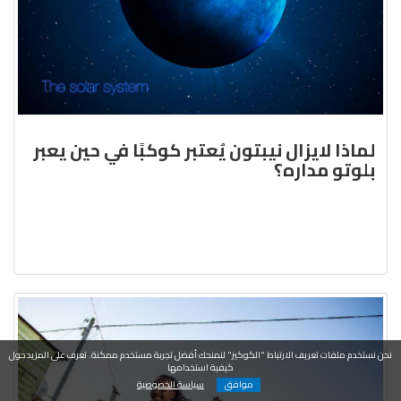
لماذا لايزال نيبتون يُعتبر كوكبًا في حين يعبر
بلوتو مداره؟
نحن نستخدم ملفات تعريف الارتباط "الكوكيز" لنمنحك أفضل تجربة مستخدم ممكنة. تعرف على المزيد حول
كيفية استخدامها
موافق
سياسة الخصوصية