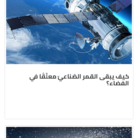
كيف يبقى القمر الصّناعيّ معلّقًا في
الفضاء؟