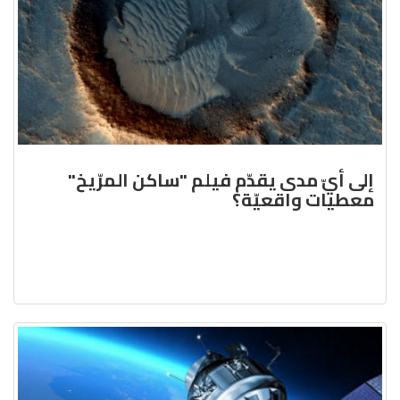
إلى أيّ مدى يقدّم فيلم "ساكن المرّيخ"
معطيات واقعيّة؟