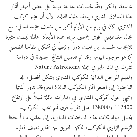
مجتمعة. ولكن وفقًا لحسابات حديثة مبنية على بعض أصغر أقمار
هذا العملاق الغازي، يعتقد علماء الفلك الآن أن حجم كوكب
المشتري كان في يوم من الأيام أكبر من ضعف حجمه الحالي، مع
مجال مغناطيسي أقوى بخمسين مرة. هذه الأبعاد الهائلة ليست مثيرة
للإعجاب فحسب، بل لعبت دورًا رئيسيًا في تشكيل نظامنا الشمسي
كما هو موجود اليوم. وقد تم تفصيل النتائج الجديدة في دراسة
نُشرت في 20 مايو في مجلة Nature Astronomy.
ولفهم المراحل البدائية لكوكب المشتري بشكل أفضل، لجأ
الباحثون إلى أصغر أقمار الكوكب الـ 92 المعروفة. تدور ألماتيا
وثيبي حول كوكب المشتري في مدارات مائلة قليلاً على ارتفاع
112400 و138000 ميل تقريبًا فوق قمم سحب الكوكب.
بتحليل ديناميكيات هذه التناقضات المدارية، إلى جانب مبدأ حفظ
الزخم الزاوي للكوكب، تمكن الفريق من تقدير نصف قطره