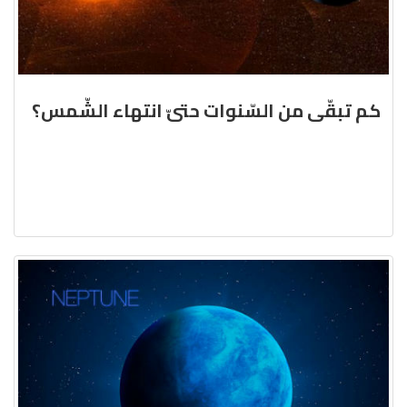
كم تبقّى من السّنوات حتىّ انتهاء الشّمس؟