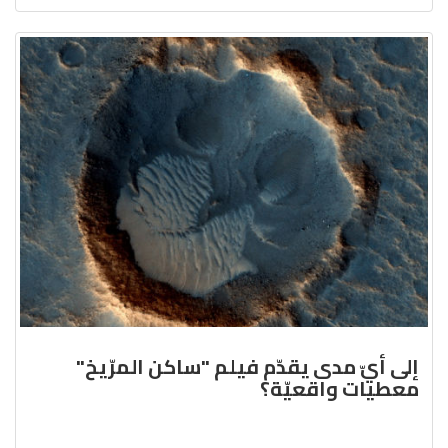
إلى أيّ مدى يقدّم فيلم "ساكن المرّيخ"
معطيات واقعيّة؟