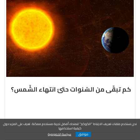
كم تبقّى من السّنوات حتىّ انتهاء الشّمس؟
نحن نستخدم ملفات تعريف الارتباط "الكوكيز" لنمنحك أفضل تجربة مستخدم ممكنة. تعرف على المزيد حول
كيفية استخدامها
موافق
سياسة الخصوصية