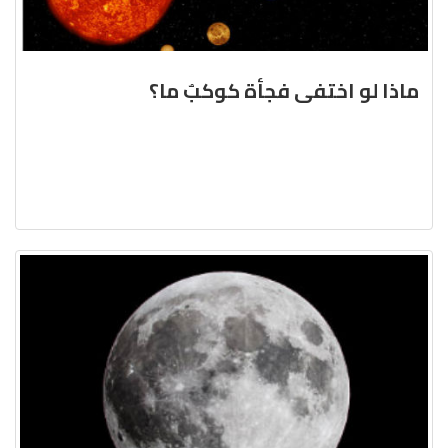
ماذا لو اختفى فجأة كوكبٌ ما؟