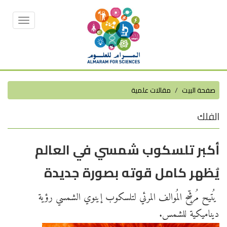
Toggle
vigation
صفحة البيت
مقالات علمية
الفلك
أكبر تلسكوب شمسي في العالم
يُظهر كامل قوته بصورة جديدة
يُتيح مُرشِّح المُوالف المرئي لتلسكوب إينوي الشمسي رؤية
ديناميكية للشمس.