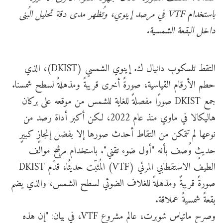
باستخدام VTF في مرصد إينوي، وتُظهر مدى دقة تحليل البُنى
داخل البقعة الشمسية.
التقط تلسكوب دانيال ك. إينوي الشمسي (DKIST)، الذي
حطم الأرقام القياسية، صورةً أخرى قريبةً ومذهلةً لسطح شمسنا.
جمع DKIST صورًا مفصلةً للغاية للشمس من موقعه على بركان
هاليكالا في ماوي منذ عام 2022، لكن أكبر أداة رصد من
نوعها لم تتمكن من التقاط أحدث صورها إلا بفضل إنجازٍ كبيرٍ
حديثٍ وُصف بأنه "أول ضوء تقني". باستخدام مرشح موالف
الطيف الاستقطابي المرئي (VTF) المُثبّت حديثًا، قدّم DKIST
صورةً قريبةً ومذهلةً للغلاف الضوئي لسطح الشمس، والذي يضم
بقعةً شمسيةً عملاقة.
وصرح ماتياس شوبرت، عالم مشروع VTF، في بيان: "إن هذه