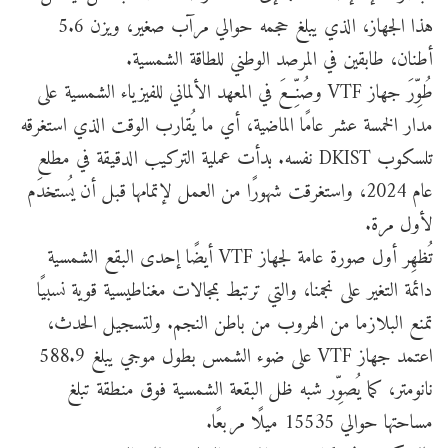
هذا الجهاز، الذي يبلغ حجمه حوالي مرآب صغير، ويزن 5.6
أطنان، طابقين في المرصد الوطني للطاقة الشمسية.
طُوِّرَ جهاز VTF وصُنِّعَ في المعهد الألماني للفيزياء الشمسية على
مدار الخمسة عشر عامًا الماضية، أي ما يُقارب الوقت الذي استغرقه
تلسكوب DKIST نفسه. بدأت عملية التركيب الدقيقة في مطلع
عام 2024، واستغرقت شهورًا من العمل لإتمامها قبل أن يُستخدَم
لأول مرة.
تُظهِر أول صورة عامة لجهاز VTF أيضًا إحدى البقع الشمسية
دائمة التغير على نجمنا، والتي ترتبط بمجالات مغناطيسية قوية نسبيًا
تمنع البلازما من الهروب من باطن النجم. ولتسجيل الحدث،
اعتمد جهاز VTF على ضوء الشمس بطول موجي يبلغ 588.9
نانومتر، كما يُصوِّر شبه ظل البقعة الشمسية فوق منطقة تبلغ
مساحتها حوالي 15535 ميلًا مربعًا.