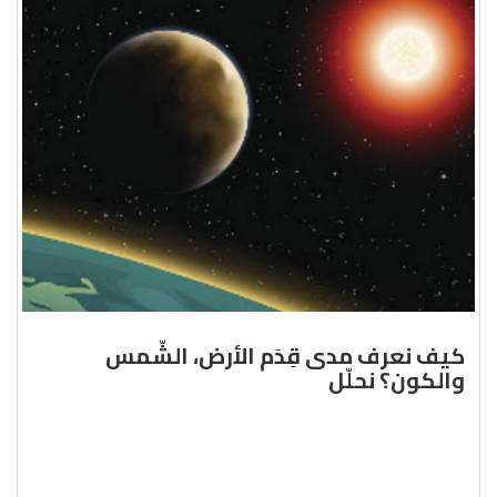
كيف نعرف مدى قِدَم الأرض، الشّمس
والكون؟ نحلّل