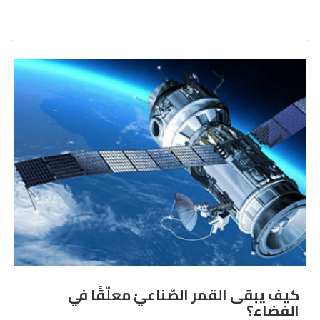
كيف يبقى القمر الصّناعيّ معلّقًا في
الفضاء؟