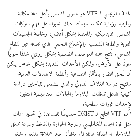
الهدف الرئيسي لـ VTF هو تصوير الشمس بأعلى دقة مكانية
وطيفية وزمنية ممكنة. سيساعد ذلك الخبراء على فهم سلوكيات
الشمس الديناميكية والمعقدة بشكل أفضل، وخاصةً الجسيمات
القوية والطاقة الشمسية والإشعاع النجمي الذي تقذفه عبر النظام
الشمسي. تُنتج هذه العواصف الشمسية بشكل روتيني شفقًا جويًا
ملونًا على الأرض، ولكن الأحداث الشديدة بشكل خاص يمكن
أن تُلحق الضرر بالأقمار الصناعية وأنظمة الاتصالات العالمية.
ستتيح دراسة الغلاف الضوئي واللوني للشمس للباحثين دراسة
كيفية تفاعل تدفقات البلازما والمجالات المغناطيسية المتغيرة
لإحداث ثورات سطحية.
صُمم VTF التابع لـ DKIST خصيصًا للمساعدة في تحديد سمات
مثل قوة المجال المغناطيسي ودرجة الحرارة والضغط وسرعة تدفق
البلازما. إنه إضافة هائلة إلى منشأة رصد عملاقة بالفعل. يشغل