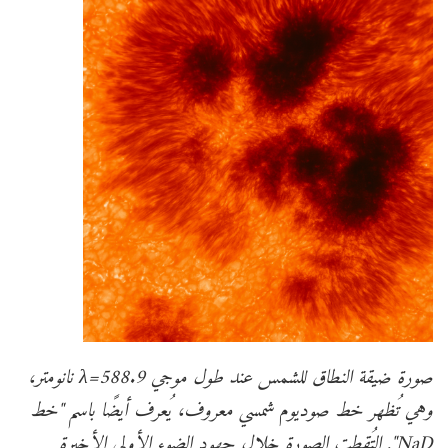
صورة ضيقة النطاق للشمس عند طول موجي λ=588.9 نانومتر،
وهي تُظهر خط صوديوم شمسي معروف، يُعرف أيضًا باسم "خط
NaD". التُقطت الصورة خلال جهود الضوء الأولى الأخيرة