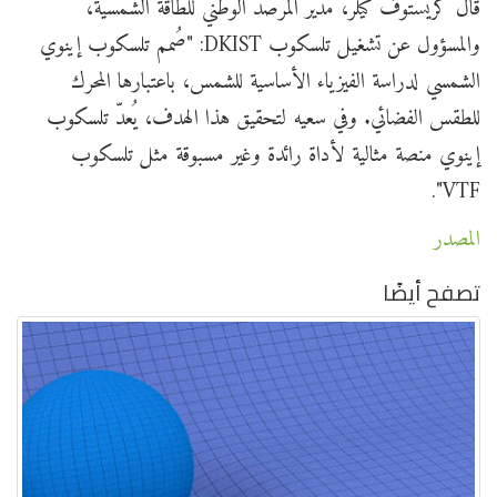
قال كريستوف كيلر، مدير المرصد الوطني للطاقة الشمسية،
والمسؤول عن تشغيل تلسكوب DKIST: "صُمم تلسكوب إينوي
الشمسي لدراسة الفيزياء الأساسية للشمس، باعتبارها المحرك
للطقس الفضائي. وفي سعيه لتحقيق هذا الهدف، يُعدّ تلسكوب
إينوي منصة مثالية لأداة رائدة وغير مسبوقة مثل تلسكوب
VTF".
المصدر
تصفح أيضًا