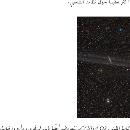
كثر تعقيدًا حول نظامنا الشمسي.
رصد علماء من مركز جودارد لعلم الأحياء الفلكية التابع لناسا المذنب C/2014 Q2، المعروف أيضًا باسم لوفجوي، وأجروا ق