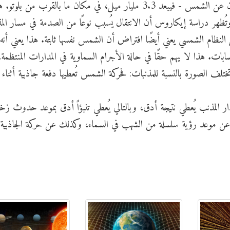
نقطة له. أما أوجه - النقطة التي يكون فيها أبعد ما يكون عن الشمس - فيبعد 3.3 مليار ميل، في مكان ما بالقرب من بلو
- وتُظهر دراسة إيكاروس أن الانتقال يُسبب نوعًا من الصدمة في مسار الم
لنظام الشمسي يعني أيضًا افتراض أن الشمس نفسها ثابتة. هذا يعني أنه 
ات. هذا لا يهم حقًا في حالة الأجرام السماوية في المدارات المنتظمة
ف الصورة بالنسبة للمذنبات: فحركة الشمس تُعطيها دفعة جاذبية أثناء 
ار المذنب يُعطي نتيجة أدق، وبالتالي يُعطي تنبؤاً أدق بموعد حدوث زخ
ً عن موعد رؤية سلسلة من الشهب في السماء، وكذلك عن حركة الجاذبية ال