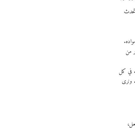
 تحدث
واده.
ر من
. في كل
 ونرى
عل،