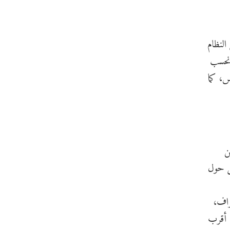
النظام
 نحسب
س، كما
ن
عل حول
راف،
فقط من الشمس في أقرب