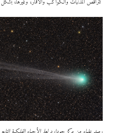
تتراقص المذنبات والكواكب والأقمار، وغيرها، بشكل أ