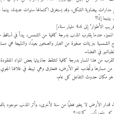
تتبع مدارات بيضاوية الشكل، وقد يستغرق اكتمالها سنوات عديدة، بينما
ينهما إذًا؟
 إلى 4.6 مليار سنة.]
 المميز. عندما يقترب المذنب بدرجة كافية من الشمس، يبدأ في تساقط م
ياح الشمسية جزيئات صغيرة من الغبار والصخور بعيدًا. والنتيجة هي مسا
باشير في الفضاء.
لقرب من هذا المسار بدرجة كافية لتلتقط جاذبيتها بعض المواد المفقودة
 من مسارها وتُجذب نحو الأرض، فتحترق وهي تهبط في غلافنا الجوي.
ذا هو مكان حدوث التفاعل كل عام.
ا. فمدار الأرض لا يتغير فعليًا من سنة لأخرى، وأثر المذنب موجود بالف
قت كل عام، أليس كذلك؟