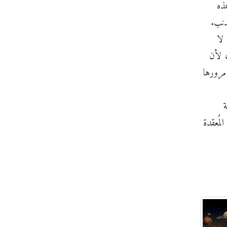
تو. هذه
ذنب.
لا
، لأن
مرورها
ة
مُعقدة