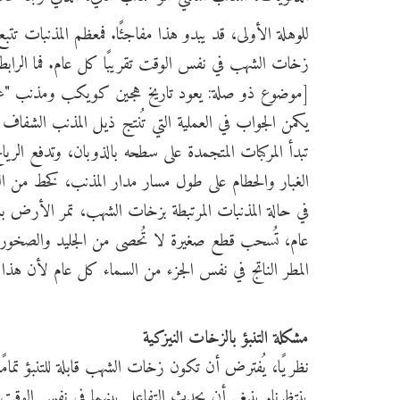
للوهلة الأولى، قد يبدو هذا مفاجئًا. فمعظم المذنبات 
زخات الشهب في نفس الوقت تقريبًا كل عام. فما الرابط ب
[موضوع ذو صلة: يعود تاريخ هجين كويكب ومذنب "غريب الأطوار"
يكمن الجواب في العملية التي تُنتج ذيل المذنب الشفاف
تبدأ المركبات المتجمدة على سطحه بالذوبان، وتدفع الر
الغبار والحطام على طول مسار مدار المذنب، كخط من الط
في حالة المذنبات المرتبطة بزخات الشهب، تمر الأرض با
عام، تُسحب قطع صغيرة لا تُحصى من الجليد والصخور
المطر الناتج في نفس الجزء من السماء كل عام لأن ه
مشكلة التنبؤ بالزخات النيزكية
نظريًا، يُفترض أن تكون زخات الشهب قابلة للتنبؤ تمامً
ينتظرنا. ينبغي أن يحدث التفاعل بينهما في نفس الو