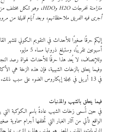
أجرى فيه الفريق ملاحظاتهم، وبعد أيام قليلة من مر
إليكم حرقًا صغيرًا للأحداث في التقويم الكوني للشهر ا
أسبوعين تقريبًا، وستبلغ ذروتها مساء 5 مايو.
وللإنصاف، لا يُعد هذا حرقًا للأحداث لهواة رصد النجوم 
وفيما يتعلق بالزخات الشهبية، فإن هذه الزخة هي الأكثر م
في 13 أبريل في مجلة إيكاروس الضوء على سبب ذلك.
فيما يتعلق بالشهب والمذنبات
في حين تُسمى زخات الشهب عادةً باسم الكوكبة التي يبدو 
الواقع تأتي من آثار الغبار التي تُخلفها أجرام سماوية صغ
الدلويات، المذنب المعني هو مذنب هالي، الذي ربما حال