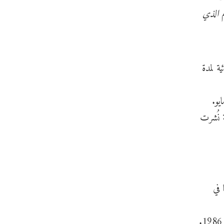
4 فبراير 2015، وهو نفس اليوم الذي
ة لمدة
يو.
ة نُشرت
 في