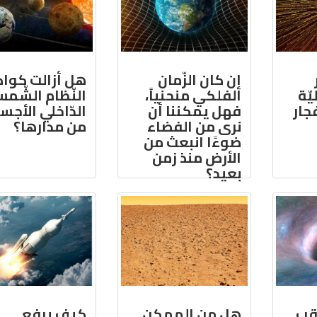
إن كان الزّمان
هل أزالت كوا
يّة
الفلكي منحنياً،
النّظام الشّمس
فجار
فهل يمكننا أن
الدّاخلي الأجس
نرى من الفضاء
من مدارها؟
ضوءًا انبعث من
الأرض منذ زمن
بعيد؟
ّقب
هل من الممكن
كيف يرفع