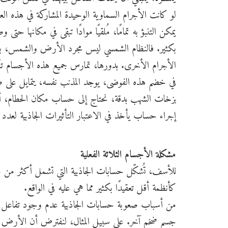
لو كانت الأجرام السماوية الوحيدة المشاركة في هذه ا
يمكن التنبؤ به تمامًا، مُلقيًا موادًا تبقى في مكانها حتى
بكثير. فالنظام الشمسي ليس مجرد الأرض والشمس، ب
الأجرام الأخرى. بدورها، تمارس جميع هذه الأجسام تأ
في خضم هذه الفوضى، يوجد المذنب نفسه، يتمايل على طول 
بزخات الشهب بدقة، نحتاج إلى حساب مكان الحطام، أي 
إجراء حساب يأخذ في الاعتبار التأثيرات الجاذبية لعدد 
مشكلة الأجسام الثلاثة الفعلية
للأسف، تُشكّل حسابات الجاذبية التي تشمل أكثر من جس
كأنظمة أقل تعقيدًا بكثير مما هي عليه في الواقع.
من أسباب صعوبة حسابات الجاذبية عدم وجود تفاعل ج
جسم ضخم آخر. على سبيل المثال، لنفترض أن الأرض 