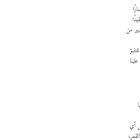
رًا
دًا
ير من
تنبؤ
لينا
ى أي
لقمر،