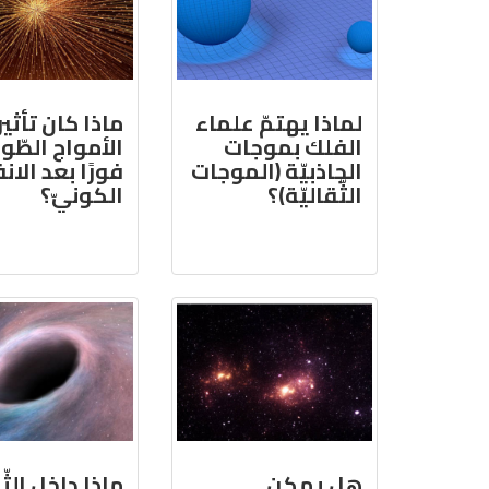
لماذا يهتمّ علماء
ماذا كان تأثير
الفلك بموجات
الأمواج الطّول
الجاذبيّة (الموجات
فورًا بعد الان
الثّقاليّة)؟
الكونيّ؟
هل يمكن
ماذا داخل الث