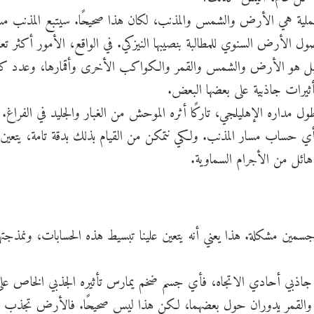
لعملية هي الأرض والشمس والمذنب، لكان هذا صحيحًا. سيتبع المذنب مسا
 وصول الأرض السنوي للمطالبة بنصيبها النيزكي. في الواقع، الأمور أكثر تعقي
ل هو الأرض والشمس والقمر والكواكب الأخرى وأقمارها، وعدد كب
ثيرات جاذبية على بعضها البعض.
مداره الإهليلجي، تاركًا أثره الموحش من الغبار والجليد في الفراغ. لل
حساب مسار المذنب. ولكي نتمكن من القيام بذلك بدقة تامة، يتعين ع
هائل من الأجرام السماوية.
مين مشكلة. هذا يعني أنه يتعين علينا تبسيط هذه الحسابات، ونمذجتها
اذبي أحادي الاتجاه، فأي جسم ضخم يمارس تأثيره الجذبي الخاص عل
والقمر يدوران حول بعضهما، لكن هذا ليس صحيحًا. فالأرض تجذب ا