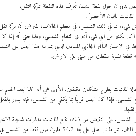
ن يدوران حول نقطة بينهما. تُعرف هذه النقطة بمركز الثقل.
المذنبات باللون الأخضر].
 كل شيء، بما في ذلك الشمس. في معظم الحالات، نفترض أن مركز ثقل 
ر بكثير من أي شيء آخر في النظام الشمسي. وهذا يعني أنه إذا كنا
الاعتبار التأثير الجاذبي المتبادل الذي يمارسه هذا الجسم على الشم
مارسه قطعة نقدية سقطت من مبنى على الأرض.
ة المذنبات يطرح مشكلتين دقيقتين. الأولى هي أنه كلما ابتعد الجسم ع
الشمسي. فإذا كان الجسم قريبًا بما يكفي من الشمس، فإنه يدور بالف
قلها.
 من الشمس. على النقيض من ذلك، تتبع المذنبات مدارات شديدة الانح
تأخذها بعيدًا إلى أبعد أقاصي النظام الشمسي. على سبيل المثال، يمر مذنب هالي على بُعد 54.7 مليون ميل 