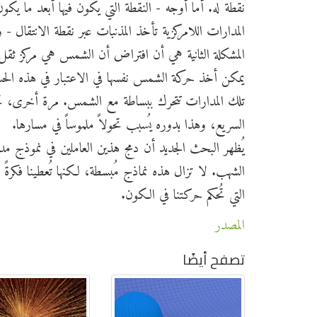
المدارات اللامركزية تأخذ المذنبات عبر نقطة الانتقال 
المشكلة الثانية هي أن افتراض أن الشمس هي مركز ثقل ا
يمكن أخذ حركة الشمس نفسها في الاعتبار في هذه الحساب
تلك المدارات تتحرك ببساطة مع الشمس. مرة أخرى، تختل
السريع، وهذا بدوره يُسبب تحولاً ملموساً في مسارها.
يُظهر البحث الجديد أن دمج هذين العاملين في نموذج مد
الشهب. لا تزال هذه نماذج مُبسطة، لكنها تُعطينا فكرة
التي تُحكم حركتنا في الكون.
المصدر
تصفح أيضًا