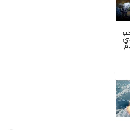
كب
يّ
ام