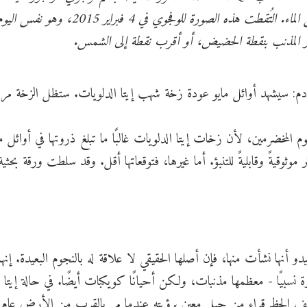
متزامنة لمخرجات H2O وHDO، وهو شكل مختلف من الماء. التُقطت هذه الصورة للوفجوي في 
ور المذنب بنقطة الحضيض، أو أقرب نقطة إلى الشمس.
لقادم: سيشهد أوائل مايو عودة زخة شهب إيتا الدلويات. ستظل الزخة مرئي
المخضرمين، لأن زخات إيتا الدلويات غالبًا ما تبلغ ذروتها في أوائل ما
وثوقيةً وقابليةً للتنبؤ. أما غيرها، فتوقعاتها أقل. وقد سلطت ورقة بحثي
أنها نشأت منها، فإن أصلها الحقيقي لا علاقة له بالنجوم البعيدة. إنها
يرة نسبيًا - معظمها مذنبات، ولكن أحيانًا كويكبات أيضًا. في حالة إيتا
ف الحظ قراء من جيل معين برؤيته عندما مر بالقرب من الأرض عام 1986.