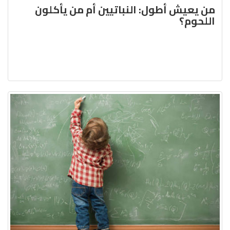
من يعيش أطول: النباتيين أم من يأكلون
اللحوم؟