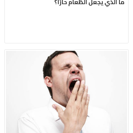
ما الّذي يجعل الطّعام حارًّا؟