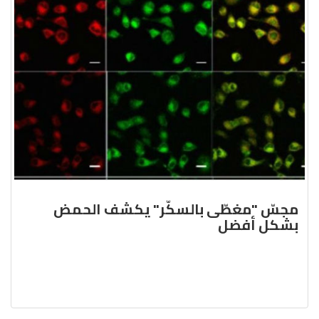
مجسّ "مغطّى بالسكّر" يكشف الحمض
بشكل أفضل