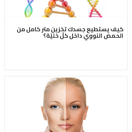
كيف يستطيع جسدك تخزين متر كامل من
الحمض النووي داخل كلّ خليّة؟