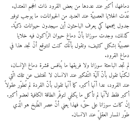
دماغها، أكبر عند عددها من بعض القرود ذات الحجم المعتدل.
عُدّت الخلايا العصبيّة عند العديد من الحيوانات، ما يوجب توفير
جدول يجمعها كي يعرف الباحثون أين سيجدون حيوانات ذكيّة.
كذلك، وجدت سوزانا بأنّ دماغ حيوان الرّاكون فيه خلايا
عصبيّة بشكل كثيف، وتقول بأنّك كنت لتتوقع أنْ تجد هذا في
دماغ القرود.
لم تجد الباحثة سوزانا ولا فريقها ما يُنافس قشرة دماغ الإنسان،
لكنّها تقول بأنّ آليّة التّفكير عند الانسان لا تختلف عن تلك الّتي
عند القرود، عدا أنّها أكبر. كما أنّها تقول بأنّ القردة لم تُطوّر عقولاً
أكبر فقط لأنّها لم تأكل ما يكفي لتوفّر الطاقة الكافية لعضو أكبر.
إنْ كانت سوزانا على حقّ، فهذا يعني أنّ عصر الطّبخ هو الّذي
طوّر المسار العقليّ عند الانسان.