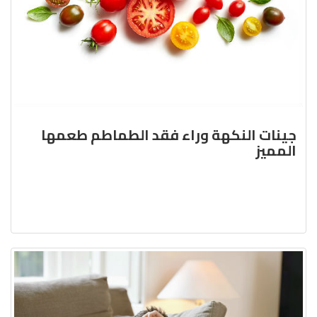
جينات النكهة وراء فقد الطماطم طعمها
المميز