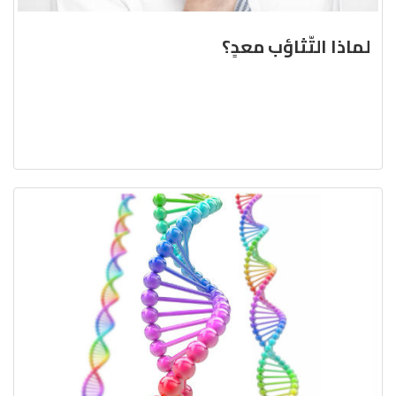
لماذا التّثاؤب معدٍ؟