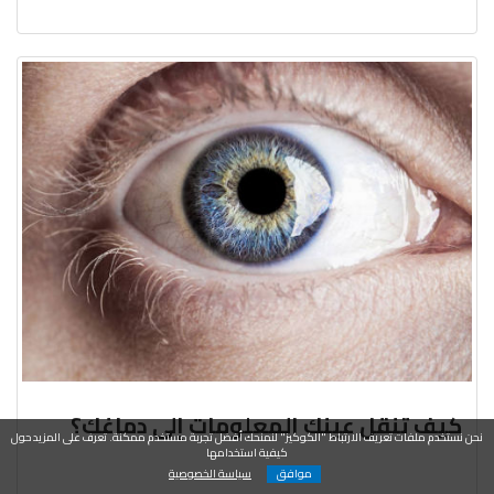
كيف تنقل عينك المعلومات إلى دماغك؟
نحن نستخدم ملفات تعريف الارتباط "الكوكيز" لنمنحك أفضل تجربة مستخدم ممكنة. تعرف على المزيد حول
كيفية استخدامها
موافق
سياسة الخصوصية