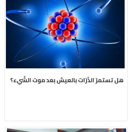
هل تستمرّ الذّرّات بالعيش بعد موت الشّيء؟