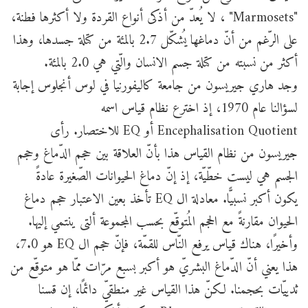
"Marmosets" ، لا يُعدّ من أذكى أنواع القردة ولا أكثرها فطنة،
على الرّغم من أنّ دماغها يُشكّل 2.7 بالمئة من كتلة جسدها، وهذا
أكثر من نسبته من كتلة جسم الانسان والّتي هي 2.0 بالمئة.
وجد هاري جيريسون من جامعة كاليفورنيا في لوس أنجلوس إجابة
لسؤالنا عام 1970، إذ اخترع نظام قياس اسمه
Encephalisation Quotient أو EQ للاختصار. رأى
جيريسون من نظام القياس هذا بأنّ العلاقة بين حجم الدّماغ وحجم
الجسم هي ليست خطّيّة، إذ إنّ دماغ الحيوانات الصّغيرة عادةً
يكون أكبر نسبيًّا. معادلة ال EQ تأخذ بعين الاعتبار حجم دماغ
الحيوان مقارنةً مع الحجم المُتوقّع بحسب المجموعة ألتى ينتمي إليها.
وأخيرًا، هناك قياس يرفع النّاس للقمّة، فإنّ حجم ال EQ هو 7.0،
هذا يعني أنّ الدّماغ البشريّ هو أكبر بسبع مرّات ممّا هو متوقّع من
ثدييّات بحجمنا. لكنّ هذا القياس غير منطقيّ دائمًا، إن قسنا