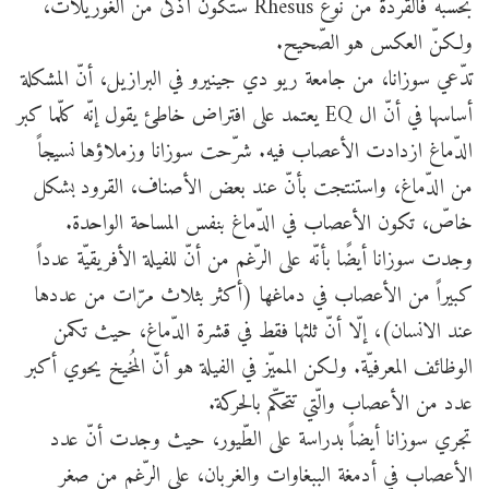
بحسبه فالقردة من نوع Rhesus ستكون أذكى من الغوريلات،
ولكنّ العكس هو الصّحيح.
تدّعي سوزانا، من جامعة ريو دي جينيرو في البرازيل، أنّ المشكلة
أساسها في أنّ ال EQ يعتمد على افتراض خاطئ يقول إنّه كلّما كبر
الدّماغ ازدادت الأعصاب فيه. شرّحت سوزانا وزملاؤها نسيجاً
من الدّماغ، واستنتجت بأنّ عند بعض الأصناف، القرود بشكل
خاصّ، تكون الأعصاب في الدّماغ بنفس المساحة الواحدة.
وجدت سوزانا أيضًا بأنّه على الرّغم من أنّ للفيلة الأفريقيّة عدداً
كبيراً من الأعصاب في دماغها (أكثر بثلاث مرّات من عددها
عند الانسان)، إلّا أنّ ثلثها فقط في قشرة الدّماغ، حيث تكمن
الوظائف المعرفيّة. ولكن المميّز في الفيلة هو أنّ المُخيخ يحوي أكبر
عدد من الأعصاب والّتي تتحكّم بالحركة.
تجري سوزانا أيضاً بدراسة على الطّيور، حيث وجدت أنّ عدد
الأعصاب في أدمغة الببغاوات والغربان، على الرّغم من صغر