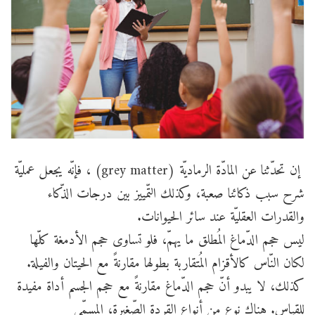
إن تحدّثنا عن المادّة الرماديّة (grey matter) ، فإنّه يجعل عمليّة
شرح سبب ذكائنا صعبة، وكذلك التّمييز بين درجات الذّكاء
والقدرات العقليّة عند سائر الحيوانات.
ليس حجم الدّماغ المُطلق ما يهمّ، فلو تساوى حجم الأدمغة كلّها
لكان النّاس كالأقزام المُتقاربة بطولها مقارنةً مع الحيتان والفيلة.
كذلك، لا يبدو أنّ حجم الدّماغ مقارنةً مع حجم الجسم أداة مفيدة
للقياس. هناك نوع من أنواع القردة الصّغيرة، المسمّى