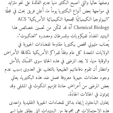
وصفها حالياً والتي أصبح الكثير منها عديم الفائدة على نحو متزايد
في مواجهة بعض أنواع البكتيريا يوماً ما. أعلن فريق بحث في مجلّة
"البيولوجيا الكيميائيّة للجمعية الكيميائية الأمريكية" ACS
Chemical Biology أنّه قد تمكّن من تحسين خصائص هذا
الببتيد المضادّ للميكروبات وللسرطان ومصدره "العنكبوت".
يُصاب مليوني شخص ببكتيريا مقاومة للمضادات الحيوية في
الولايات المتحدة كل عام وفقاً للمراكز الأمريكية لمكافحة الأمراض
والوقاية منها. لا يجد المرضى في هذه الحالة سوى التمسّك بالأمل
وانتظار أن تقوم دفاعاتهم الطبيعية بالتغلب على العدوى بسبب عدم
وجود مضادات حيوية معروفة تعمل ضد هذه البكتيريا. يعاني
بعض المرضى من أعراض حادة تلزمهم المكوث في المشفى وقد
يموتون في الحالات الحادّة.
يحاول الباحثون إيجاد بدائل للمضادات الحيوية التقليدية وإحدى
هذه الاحتمالات هي مجموعة من الببتيدات التي يطلق عليها اسم