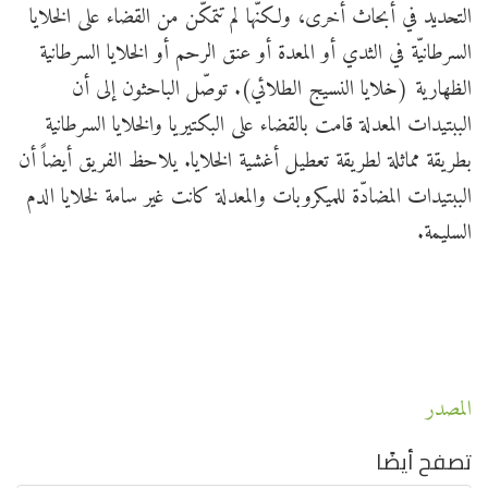
التحديد في أبحاث أخرى، ولكنّها لم تتمكّن من القضاء على الخلايا
السرطانيّة في الثدي أو المعدة أو عنق الرحم أو الخلايا السرطانية
الظهارية (خلايا النسيج الطلائي). توصّل الباحثون إلى أن
الببتيدات المعدلة قامت بالقضاء على البكتيريا والخلايا السرطانية
بطريقة مماثلة لطريقة تعطيل أغشية الخلايا. يلاحظ الفريق أيضاً أن
الببتيدات المضادّة للميكروبات والمعدلة كانت غير سامة لخلايا الدم
السليمة.
المصدر
تصفح أيضًا