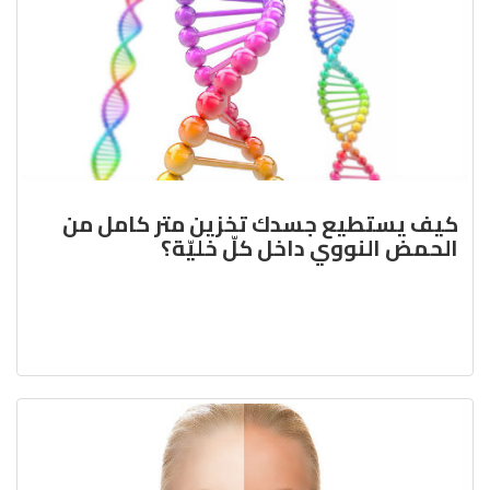
كيف يستطيع جسدك تخزين متر كامل من
الحمض النووي داخل كلّ خليّة؟