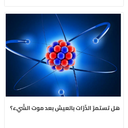
هل تستمرّ الذّرّات بالعيش بعد موت الشّيء؟