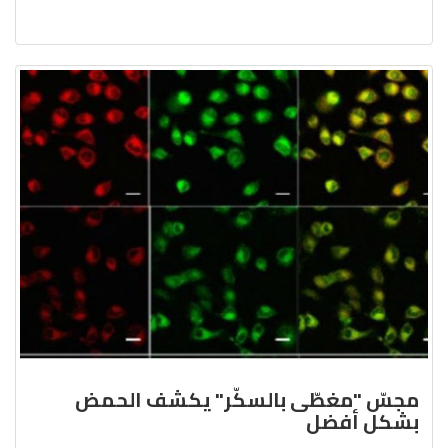
مجسّ "مغطّى بالسكّر" يكشف الحمض
بشكل أفضل