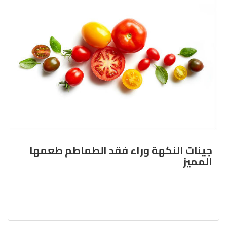
جينات النكهة وراء فقد الطماطم طعمها
المميز