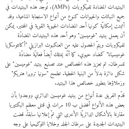
الببتيدات المضادة للميكروبات (AMPs). تًوجد هذه الببتيدات في
جميع النباتات والحيوانات كنوع من أنواع الاستجابة المناعية، وقد
أثبتت إمكانيّة كونها أحد المضادات الحيوية القوية في المختبر. يمكن
أن يعمل ببتيد "غوميسين" وهو أحد هذه الببتيدات المضادّة
للميكروبات ويتمّ الحصول عليه من العنكبوت البرازيلي "أكانثوسكريا
غوميسيانا" كمضاد حيوي، كما أنّه يمتلك أيضاً فعاليّة مضادّة
للسرطان. تم تعزيز هذه الخصائص عند تصنيع ببتيد "غوميسين" على
شكل دائرة بدلاً من البنية الخطية. تطمح "سونيا ترويرا هنريكز"
وزملاؤها بتطوير خصائص هذا الببتيد.
قدّم الفريق عدة أنواع من ببتيد غوميسين الدائري ووجدوا بأن
بعض هذه الأنواع أفضل ب 10 مرات في قتل معظم البكتيريا
مقارنة بالأشكال الدائريّة الأخرى التي تمّ إعلانها سابقاً. قضت
الببتيدات الجديدة على سرطان الجلد وخلايا اللوكيميا على وجه