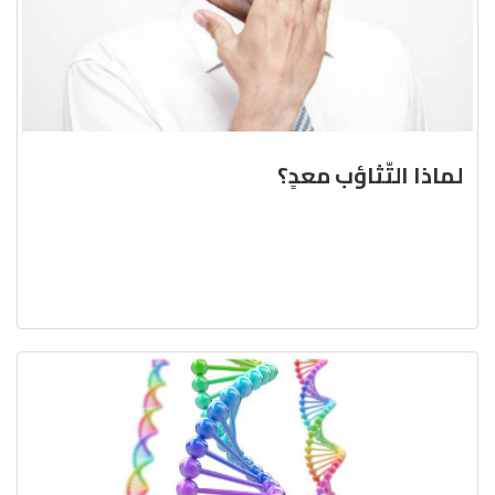
لماذا التّثاؤب معدٍ؟