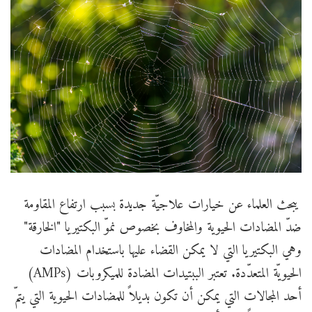
يبحث العلماء عن خيارات علاجيّة جديدة بسبب ارتفاع المقاومة
ضدّ المضادات الحيوية والمخاوف بخصوص نموّ البكتيريا "الخارقة"
وهي البكتيريا التي لا يمكن القضاء عليها باستخدام المضادات
الحيويّة المتعدّدة. تعتبر الببتيدات المضادة للميكروبات (AMPs)
أحد المجالات التي يمكن أن تكون بديلاً للمضادات الحيوية التي يتمّ