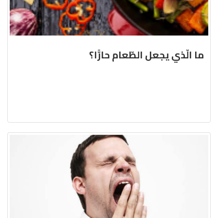
ما الّذي يجعل الطّعام حارًّا؟