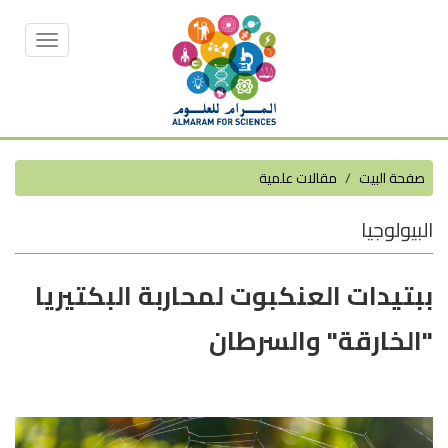
Toggle
vigation
صفحة البيت
مقالات علمية
البيولوجيا
ببتيدات العنكبوت لمحاربة البكتيريا
"الخارقة" والسرطان