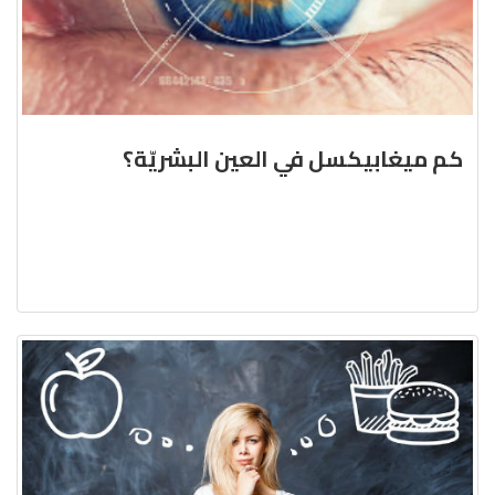
كم ميغابيكسل في العين البشريّة؟