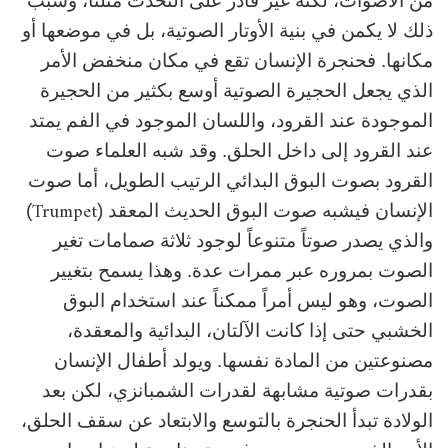
من الأصوات، لكنه غير قادر على التحدث مثلنا، وسبب
ذلك لا يكمن في بنية الأوتار الصوتية، بل في موضعها أو
مكانها. فحنجرة الإنسان تقع في مكان منخفض الأمر
الذي يجعل الحجيرة الصوتية أوسع بكثير من الحجيرة
الموجودة عند القرود، واللسان الموجود في الفم يمتد
عند القرود إلى داخل الحلق. وقد شبه العلماء صوت
القرود بصوت البوق البدائي الرتيب الطويل، أما صوت
Trumpet
الإنسان فيشبه صوت البوق الحديث المعقد (
)
والذي يصدر صوتاً متنوعاً لوجود ثلاثة صمامات تغير
الصوت بمروره عبر ممرات عدة. وهذا يسمح بتغيير
الصوت، وهو ليس أمراً ممكناً عند استخدام البوق
الخشبي حتى إذا كانت الآلتان، البدائية والمعقدة،
مصنوعتين من المادة نفسها. ويولد أطفال الإنسان
بقدرات صوتية مشابهة لقدرات الشمبانزي، لكن بعد
الولادة تبدأ الحنجرة بالتوسع والابتعاد عن سقف الحلق،