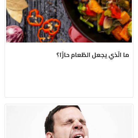
ما الّذي يجعل الطّعام حارًّا؟