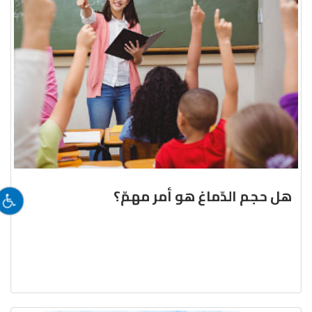
هل حجم الدّماغ هو أمر مهمّ؟