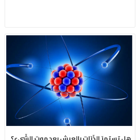
هل تستمرّ الذّرّات بالعيش بعد موت الشّيء؟