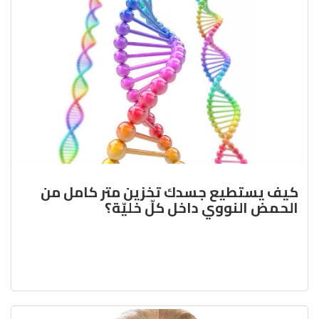
كيف يستطيع جسدك تخزين متر كامل من
الحمض النووي داخل كلّ خليّة؟