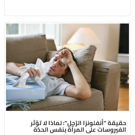
حقيقة "أنفلونزا الرّجل": لماذا لا تؤثر
الفيروسات على المرأة بنفس الحدّة