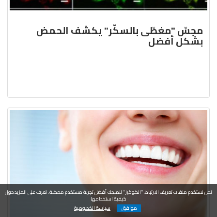
مجسّ "مغطّى بالسكّر" يكشف الحمض
بشكل أفضل
نحن نستخدم ملفات تعريف الارتباط "الكوكيز" لنمنحك أفضل تجربة مستخدم ممكنة. تعرف على المزيد حول
كيفية استخدامها
موافق
سياسة الخصوصية