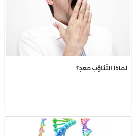
لماذا التّثاؤب معدٍ؟