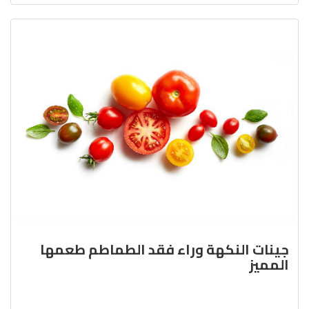
جينات النكهة وراء فقد الطماطم طعمها
المميز