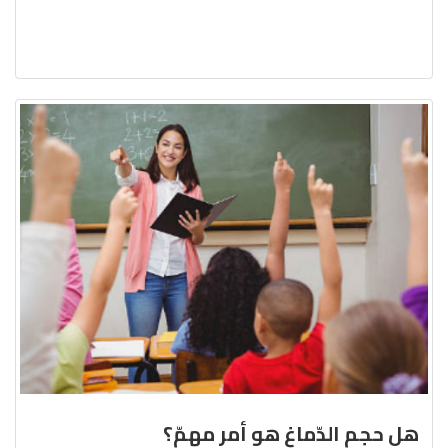
هل حجم الدّماغ هو أمر مهمّ؟