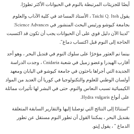
أيضًا للجزيئات المرتبطة بالنوم في الحيوانات الأكثر تطورًا.
Taichi Q. Itoh
يقول
، الأستاذ المساعد في كلية الآداب والعلوم
Science Advances
بجامعة كيوشو ورئيس البحث المنشور في
:
"لدينا الآن دليل قوي على أن الحيوانات يجب أن تكون قد اكتسبت
الحاجة إلى النوم قبل اكتساب دماغ".
بينما تم العثور مؤخرًا على سلوك النوم في قنديل البحر ، وهو أحد
Cnidaria
أقارب الهيدرا وعضو زميل في شعبة
، وجدت الدراسة
الجديدة التي أجراها باحثون في جامعة كيوشو في اليابان ومعهد
أولسان الوطني للعلوم والتكنولوجيا في كوريا أن العديد من المواد
الكيميائية تسبب النعاس والنوم. حتى في البشر لها تأثيرات مماثلة
Hydra vulgaris
على أنواع
.
"
استنادًا إلى النتائج التي توصلنا إليها والتقارير السابقة المتعلقة
بقنديل البحر ، يمكننا القول أن تطور النوم مستقل عن تطور
الدماغ " ، يقول إيتو.