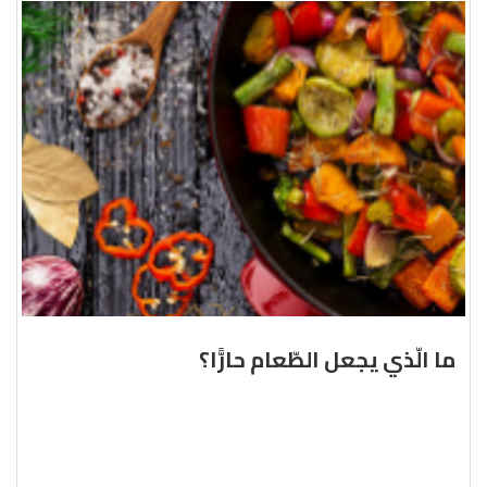
ما الّذي يجعل الطّعام حارًّا؟