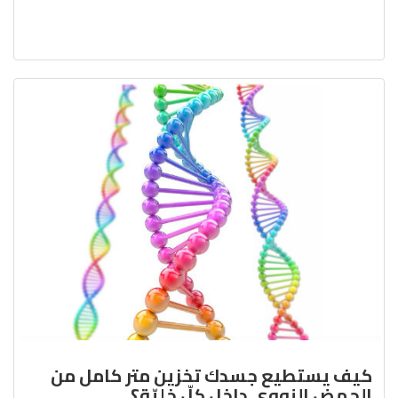
كيف يستطيع جسدك تخزين متر كامل من
الحمض النووي داخل كلّ خليّة؟