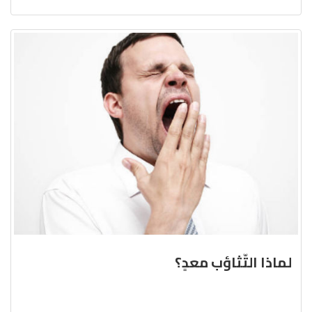
لماذا التّثاؤب معدٍ؟