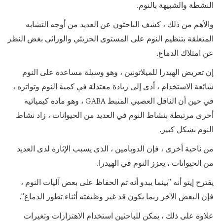
النشطة والشبيهة بالنوم.
والأهم من ذلك ، كشف الباحثون عن العديد من أوجه التشابه
المتعلقة بتنظيم النوم على المستوى الجزيئي والوراثي بغض النظر
عن امتلاك الدماغ.
إن تعريض الهيدرا للميلاتونين ، وهو وسيلة مساعدة على النوم
شائعة الاستخدام ، أدى إلى زيادة معتدلة في كمية النوم وتواتره ،
GABA
في حين أن الناقل العصبي المثبط
، وهو مادة كيميائية
أخرى مرتبطة بنشاط النوم في العديد من الحيوانات ، زاد نشاط
النوم بشكل كبير.
من ناحية أخرى ، فإن الدوبامين ، الذي يسبب الإثارة لدى العديد
من الحيوانات ، يعزز النوم في الهيدرا.
يقترح إيتو أنه "بينما يبدو أنه تم الحفاظ على بعض آليات النوم ،
فإن البعض الآخر ربما يكون قد غير وظيفته أثناء تطور الدماغ".
علاوة على ذلك ، يمكن للباحثين استخدام الاهتزازات وتغيرات