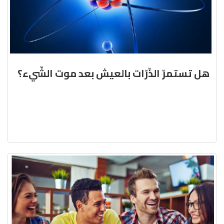
هل تستمرّ الذّرّات بالعيش بعد موت الشّيء؟