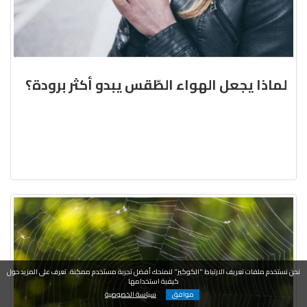
لماذا يجعل الهواء الطّقس يبدو أكثر برودة؟
نحن نستخدم ملفات تعريف الارتباط "الكوكيز" لنمنحك أفضل تجربة مستخدم ممكنة. تعرف على المزيد حول
كيفية استخدامها
موافق
سياسة الخصوصية