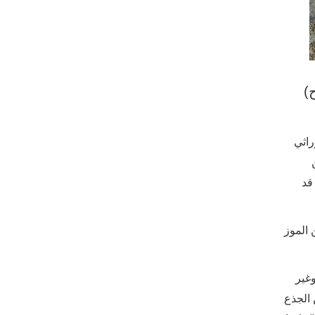
)
راثي
قد
 الموز
وغير
 الجذع