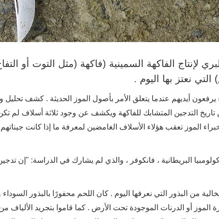
ي لإنتاج الفاكهة السمينية (فاكهة (مثل التوت أو التفاح
تي نعتز بها اليوم .
فعون أيديهم عندما يتعلق الأمر بأصول الموز الحديثة . كشف تحليل و
والمزروع عن تاريخ التدجين المتشابك للفاكهة ويكشف عن وجود ثلاثة أسلاف لم تكن
 خبراء الموز تعقب هؤلاء الأسلاف الغامضين لمعرفة ما إذا كانت جيناتهم 
كولومبيا البريطانية ، فانكوفر ، والذي لم يشارك في الدراسة: "إن تدجين
السمين الخالية من البذور التي نعرفها اليوم . كان اللحم محفورًا بالبذور السوداء 
ة الموز أو الدرنات الموجودة تحت الأرض . كما قاموا بتجريد الألياف من