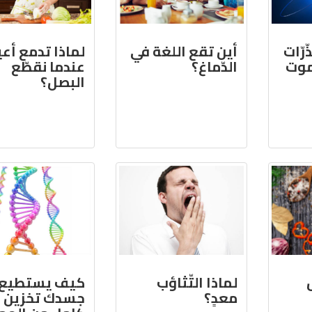
رّات
أين تقع اللغة في
لماذا تدمع أعي
موت
الدّماغ؟
عندما نقطّع
البصل؟
لماذا التّثاؤب
كيف يستطيع
معدٍ؟
جسدك تخزين م