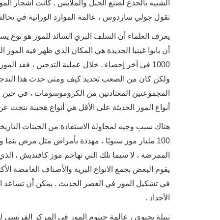
الشبيه بالجذع لصنع الحبل والملابس . كانت أشجار المو
تقول جولي ساردوس ، عالمة الموارد الوراثية في تحالف
يعرف العلماء أن السلف البري السائد للموز هو نوع ي
أن بابوا غينيا الجديدة هي المكان الذي ظهر فيه الموز ا
1000 في آخر إحصاء . خلال عملية التدجين ، فقد ال
ولكن كان من الصعب تحديد كيف ومتى حدث هذا التدجين ب
المجموعتين المعتادتين من الكروموسومات ، في حين أ
أنواع الموز الحديثة على الأقل هي أنواع هجينة نتجت عن 
100 مليار موز سنويًا ، مهددة بأمراض مثل مرض بنما 
الممرضة ، لا سيما تلك التي تهاجم موز كافنديش ، الذي 
يقوم البعض بجمع الانواع البرية والأصناف الغامضة الأ
في تشكيل الموز في العصر الحديث . يمكن أن تساعد التح
الأجداد .
نبيلة يحيوي ، عالمة جينوم الموز في المركز الفرنسي للب