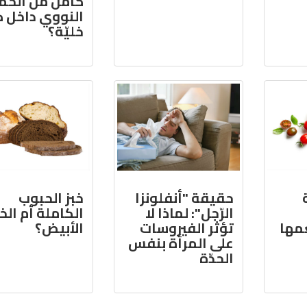
كامل من الح
النووي داخل ك
خليّة؟
حقيقة "أنفلونزا
خبز الحبوب
الرّجل": لماذا لا
الكاملة أم الخب
مها
تؤثر الفيروسات
الأبيض؟
على المرأة بنفس
الحدّة