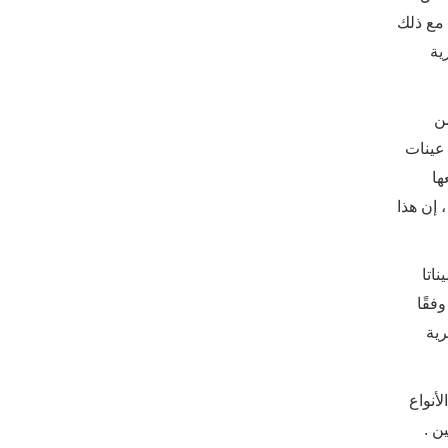
ق مع ذلك
ية
ن
 عينات
لتي جمعها
 إن هذا
ناتا
فقًا
رية
أنواع
ن .