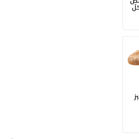
مض
لّ
ز