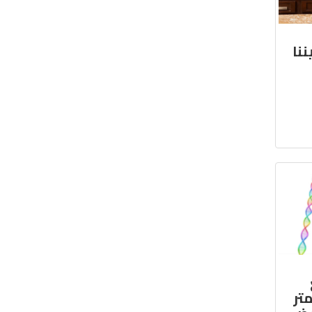
ننا
تر