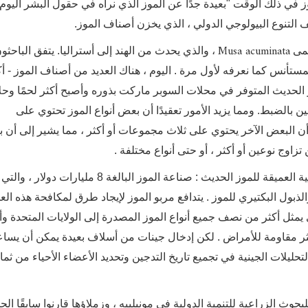
ز في ذلك الوقت "بعيدة جدًا عن الموز الذي نراه في حقول البشر اليوم"
 التنوع البيولوجي الدولي ، الذي يخزن أصناف الموز.
Musa acuminata
سمى
، والذي يحدث من الهند إلى أستراليا. يتفق الباحث
لمستأنس كما نعرفه لأول مرة . اليوم ، هناك العديد من أصناف الموز - أ
موز الحديث المتوفر في محلات السوبر ماركت بذوره وأصبح أكثر لحمًا وحلا
الضبط. ومما يزيد الأمور تعقيدًا أن بعض أنواع الموز تحتوي على
ن البعض الآخر يحتوي على ثلاث مجموعات أو أكثر ، مما يشير إلى أن 
تزاوج نوعين أو أكثر ، أو حتى أنواع مختلفة .
هناك سبب وجيه لمحاولة الاستفادة من الجينات التاريخية العميقة للموز الحديث : صناعة الموز البالغة 8 مليارات
والذبول البكتيري للموز . يتدافع مربو الموز لإيجاد طرق لمكافحة هذه الع
يمثل أكثر من نصف جميع أنواع الموز المصدرة إلى الولايات المتحدة وأو
كثر مقاومة للأمراض . لكن إدخال جينات من أسلاف بعيدة يمكن أن يساعد
ليلات الجينية في تجميع تاريخ التدجين وتحديد الأعضاء الأحياء من ثما
حوث الزراعية للتنمية الدولية في مونبلييه ، وزملاؤها قارنوا سابقًا ا