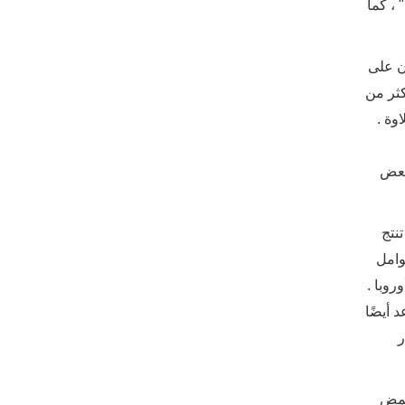
 ، كما
ون على
كثر من
وة .
بعض
 دولار ، والتي تنتج
وامل
روبا .
 أيضًا
ر
لحمض