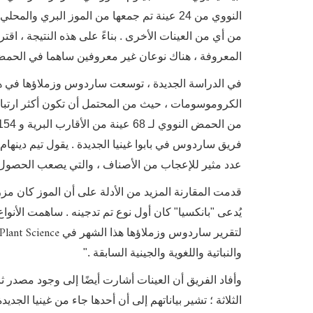
النووي من 24 عينة تم جمعها من الموز البري و
من أي من العينات الأخرى . بناءً على هذه النتيجة ، اقترحوا في عام 2020 أن
المعروفة ، هناك نوعان غير معروفين ساهما في الحمض
في الدراسة الجديدة ، توسعت ساردوس وزملاؤها في هذ
الكروموسومات ، حيث من المحتمل أن تكون أكثر ارتباطً
فريق ساردوس في بابوا غينيا الجديدة . يقول تيم دينهام 
عدد مثير للإعجاب من الأصناف ، والتي يصعب الحصول 
قدمت المقارنة المزيد من الأدلة على أن الموز كان مزرو
يُدعى "بانكسيا" كان أول نوع تم تدجينه . ساهمت الأنوا
 Plant Science
لتقرير ساردوس وزملاؤها هذا الشهر في
والنباتية واللغوية والجينية السابقة ."
وأفاد الفريق أن العينات أشارت أيضًا إلى وجود مصدر ثال
الثلاثة ؛ تشير بياناتهم إلى أن أحدها جاء من غينيا الجدي