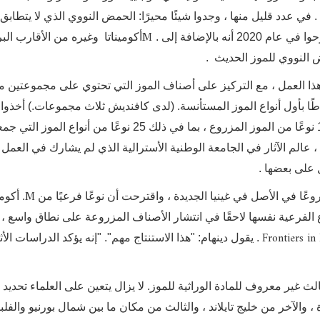
المحلي . في عدد قليل منها ، وجدوا شيئًا محيرًا: الحمض النووي الذي لا يتطاب
M
ه بالإضافة إلى .
أكوميناتا وغيره من الأقارب البر
 النووي للموز الحديث .
ا العمل ، مع التركيز على أصناف الموز التي تحتوي على مجموعتين م
ا بأول أنواع الموز المستأنسة. (لدى كافنديش ثلاث مجموعات.) أخذوا
من الحمض النووي لـ 68 عينة من الأقارب البرية و 154 نوعًا من الموز المزروع ، بما في ذلك 25 نوعًا من أنواع الموز ا
، عالم الآثار في الجامعة الوطنية الأسترالية الذي لم يشارك في العمل ،
على بعضها .
M
عًا في الأصل في غينيا الجديدة ، واقترحت أن نوعًا فرعيًا من
. أكومي
ع الفرعية نفسها لاحقًا في انتشار الأصناف المزروعة على نطاق واسع ، و
Frontiers in
. يقول دينهام: "هذا الاستنتاج مهم". "إنه يؤكد الدراسات الأث
ث غير معروف للمادة الوراثية للموز. لا يزال يتعين على العلماء تحديد ال
دة ، والآخر من خليج تايلاند ، والثالث من مكان ما بين شمال بورنيو والفلبي