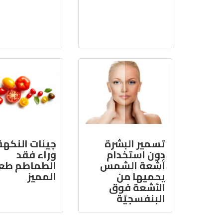
تسمير البشرة
جينات النكهة
دون استخدام
وراء فقد
أشعة الشمس
الطماطم طع
يحميها من
المميز
الأشعة فوق
البنفسجيّة