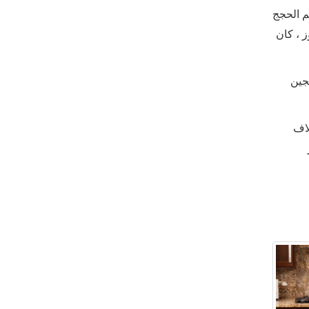
ظم الحجج
ز ، كان
جين
لاف