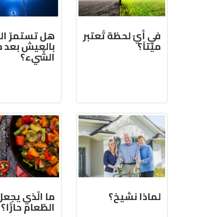
في أيّ لحظة تُعتبر
هل تستمرّ الذّ
ميّتاً؟
بالعيش بعد 
الشّيء؟
لماذا نشيخ؟
ما الّذي يجعل
الطّعام حارًّا؟