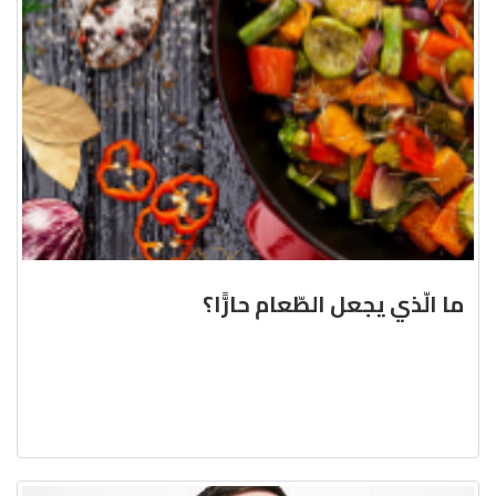
ما الّذي يجعل الطّعام حارًّا؟