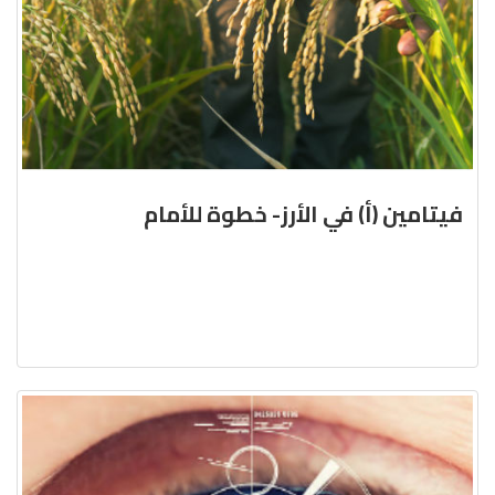
فيتامين (أ) في الأرز- خطوة للأمام