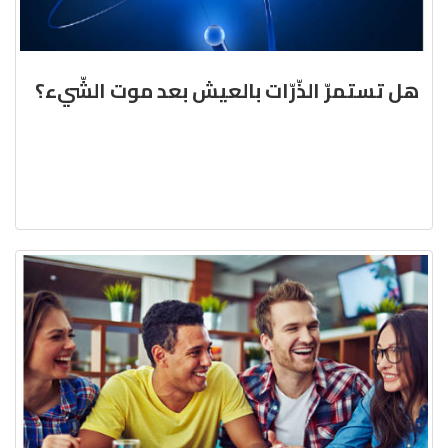
هل تستمرّ الذّرّات بالعيش بعد موت الشّيء؟