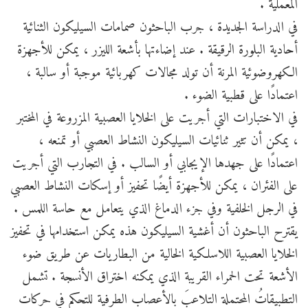
المعملية .
في الدراسة الجديدة ، جرب الباحثون صمامات السيليكون الثنائية
أحادية البلورة الرقيقة . عند إضاءتها بأشعة الليزر ، يمكن للأجهزة
الكهروضوئية المرنة أن تولد مجالات كهربائية موجبة أو سالبة ،
اعتمادًا على قطبية الضوء .
في الاختبارات التي أجريت على الخلايا العصبية المزروعة في المختبر
، يمكن أن تثير ثنائيات السيليكون النشاط العصبي أو تمنعه ،
اعتمادًا على جهدها الإيجابي أو السالب . في التجارب التي أجريت
على الفئران ، يمكن للأجهزة أيضًا تحفيز أو إسكات النشاط العصبي
في الرجل الخلفية وفي جزء الدماغ الذي يتعامل مع حاسة اللمس .
يقترح الباحثون أن أغشية السيليكون هذه يمكن استخدامها في تحفيز
الخلايا العصبية اللاسلكية الخالية من البطاريات عن طريق ضوء
الأشعة تحت الحمراء القريبة الذي يمكنه اختراق الأنسجة . تشمل
التطبيقاتُ المحتملة التلاعبَ بالأعصاب الطرفية للتحكم في حركات