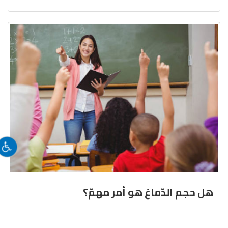
هل حجم الدّماغ هو أمر مهمّ؟