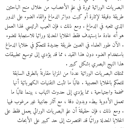
البصريات الوراثية ثورة في علم الأعصاب من خلال منح الباحثين
طريقة دقيقة لإثارة أو كبت دوائر الدماغ وإلقاء الضوء على الدور
الذي تلعبه في الدماغ . ومع ذلك ، فإن العيب الرئيسي لهذا العمل
هو أنه عادة ما يستهدف فقط الخلايا المعدلة وراثيا للاستجابة للضوء
. الآن طور العلماء في الصين طريقة جديدة للتحكم في خلايا الدماغ
باستخدام الضوء دون هذا القيد ، مما قد يؤدي إلى توسيع تطبيقات
هذا النهج البصري بشكل كبير .
تمتلك البصريات الوراثية عددًا من المزايا مقارنةً بالطرق السابقة
للتحكم بالخلايا العصبية . غالبًا ما تثبت التقنيات الكهربائية أنها
ضخمة واجتياحية ، مما يؤدي إلى حدوث التهاب ، بينما غالبًا ما
تعمل الأدوية ببطء وبدون دقة ، مع آثار جانبية غير مرغوب فيها
. ومع ذلك ، فإن حقيقةَ أن علم البصريات الوراثي يعمل فقط على
الخلايا المعدلة وراثيًا قد اقتصرت إلى حد كبير على الأبحاث