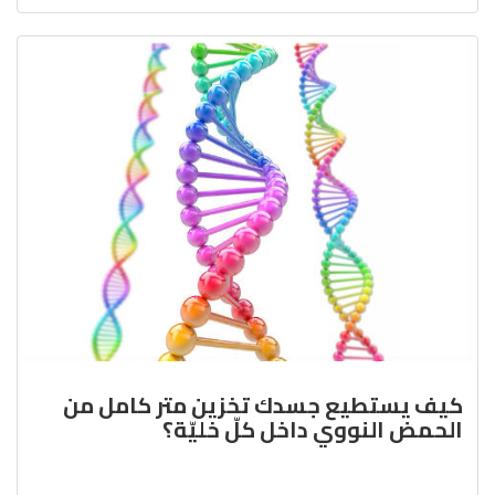
كيف يستطيع جسدك تخزين متر كامل من
الحمض النووي داخل كلّ خليّة؟