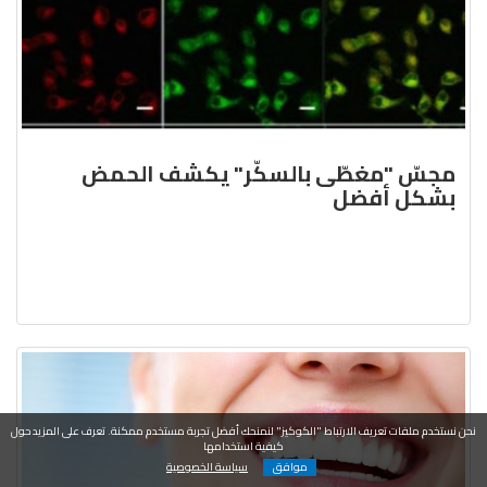
مجسّ "مغطّى بالسكّر" يكشف الحمض
بشكل أفضل
نحن نستخدم ملفات تعريف الارتباط "الكوكيز" لنمنحك أفضل تجربة مستخدم ممكنة. تعرف على المزيد حول
كيفية استخدامها
موافق
سياسة الخصوصية