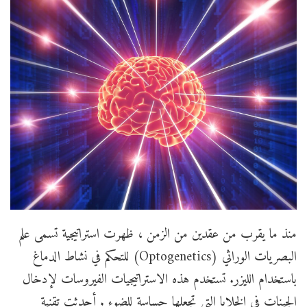
منذ ما يقرب من عقدين من الزمن ، ظهرت استراتيجية تسمى علم
البصريات الوراثي (Optogenetics) للتحكم في نشاط الدماغ
باستخدام الليزر. تستخدم هذه الاستراتيجيات الفيروسات لإدخال
الجينات في الخلايا التي تجعلها حساسة للضوء . أحدثت تقنية