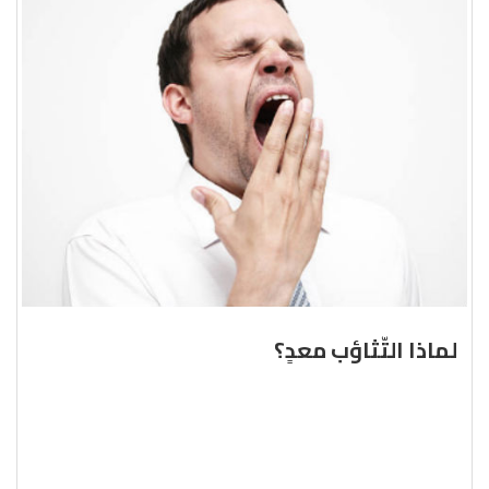
لماذا التّثاؤب معدٍ؟