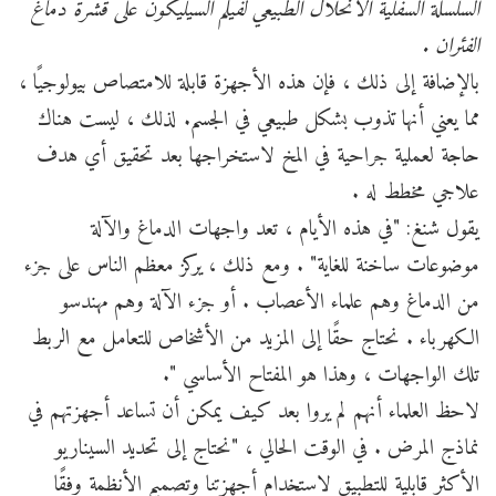
السلسلة السفلية الانحلال الطبيعي لفيلم السيليكون على قشرة دماغ
الفئران .
بالإضافة إلى ذلك ، فإن هذه الأجهزة قابلة للامتصاص بيولوجيًا ،
مما يعني أنها تذوب بشكل طبيعي في الجسم. لذلك ، ليست هناك
حاجة لعملية جراحية في المخ لاستخراجها بعد تحقيق أي هدف
علاجي مخطط له .
يقول شنغ: "في هذه الأيام ، تعد واجهات الدماغ والآلة
موضوعات ساخنة للغاية" . ومع ذلك ، يركز معظم الناس على جزء
من الدماغ وهم علماء الأعصاب . أو جزء الآلة وهم مهندسو
الكهرباء . نحتاج حقًا إلى المزيد من الأشخاص للتعامل مع الربط
تلك الواجهات ، وهذا هو المفتاح الأساسي ".
لاحظ العلماء أنهم لم يروا بعد كيف يمكن أن تساعد أجهزتهم في
نماذج المرض . في الوقت الحالي ، "نحتاج إلى تحديد السيناريو
الأكثر قابلية للتطبيق لاستخدام أجهزتنا وتصميم الأنظمة وفقًا