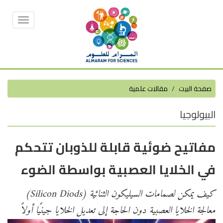
Toggle
vigation
صفحة البيت
مقالات علمية
البيولوجيا
مفاتيح ضوئية قابلة للذوبان تتحكم
في الخلايا العصبية بواسطة الضوء
كيف يمكن لصمامات السيليكون الثنائية (Silicon Diods)
معالجة الخلايا العصبية دون الحاجة إلى تعديل الخلايا جينيًا أولاً