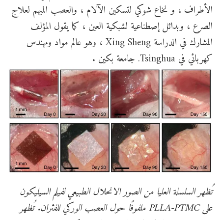
الأطراف ، و نخاع شوكي لتسكين الآلام ، والعصب المبهم لعلاج
الصرع ، وبدائل إصطناعية لشبكية العين ، كما يقول المؤلف
المشارك في الدراسة Xing Sheng ، وهو عالم مواد ومهندس
كهربائي في Tsinghua. جامعة بكين .
تُظهر السلسلة العليا من الصور الانحلال الطبيعي لفيلم السيليكون
على PLLA-PTMC ملفوفًا حول العصب الوركي للفئران. تُظهر