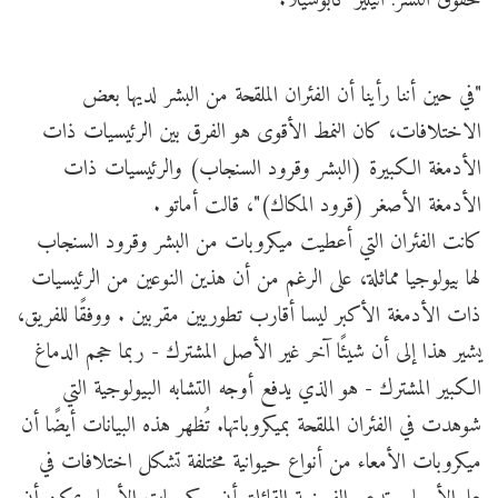
"في حين أننا رأينا أن الفئران الملقحة من البشر لديها بعض
الاختلافات، كان النمط الأقوى هو الفرق بين الرئيسيات ذات
الأدمغة الكبيرة (البشر وقرود السنجاب) والرئيسيات ذات
الأدمغة الأصغر (قرود المكاك)"، قالت أماتو .
كانت الفئران التي أعطيت ميكروبات من البشر وقرود السنجاب
لها بيولوجيا مماثلة، على الرغم من أن هذين النوعين من الرئيسيات
ذات الأدمغة الأكبر ليسا أقارب تطوريين مقربين . ووفقًا للفريق،
يشير هذا إلى أن شيئًا آخر غير الأصل المشترك - ربما حجم الدماغ
الكبير المشترك - هو الذي يدفع أوجه التشابه البيولوجية التي
شوهدت في الفئران الملقحة بميكروباتها. تُظهر هذه البيانات أيضًا أن
ميكروبات الأمعاء من أنواع حيوانية مختلفة تشكل اختلافات في