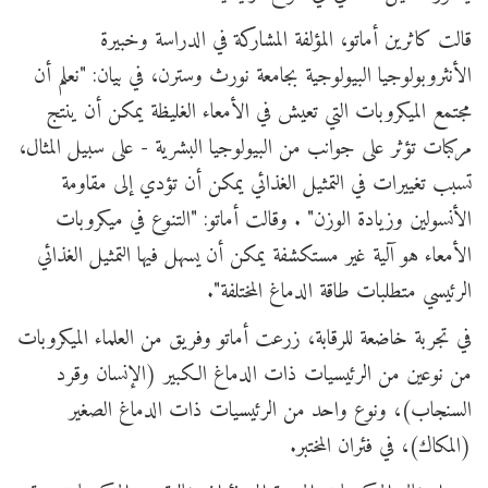
قالت كاثرين أماتو، المؤلفة المشاركة في الدراسة وخبيرة
الأنثروبولوجيا البيولوجية بجامعة نورث وسترن، في بيان: "نعلم أن
مجتمع الميكروبات التي تعيش في الأمعاء الغليظة يمكن أن ينتج
مركبات تؤثر على جوانب من البيولوجيا البشرية - على سبيل المثال،
تسبب تغييرات في التمثيل الغذائي يمكن أن تؤدي إلى مقاومة
الأنسولين وزيادة الوزن" . وقالت أماتو: "التنوع في ميكروبات
الأمعاء هو آلية غير مستكشفة يمكن أن يسهل فيها التمثيل الغذائي
الرئيسي متطلبات طاقة الدماغ المختلفة".
في تجربة خاضعة للرقابة، زرعت أماتو وفريق من العلماء الميكروبات
من نوعين من الرئيسيات ذات الدماغ الكبير (الإنسان وقرد
السنجاب)، ونوع واحد من الرئيسيات ذات الدماغ الصغير
(المكاك)، في فئران المختبر.