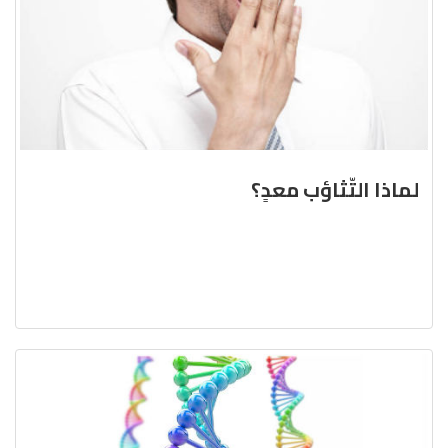
لماذا التّثاؤب معدٍ؟