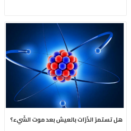
هل تستمرّ الذّرّات بالعيش بعد موت الشّيء؟