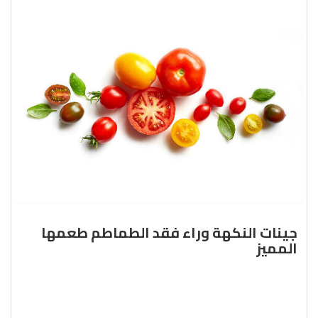
جينات النكهة وراء فقد الطماطم طعمها
المميز