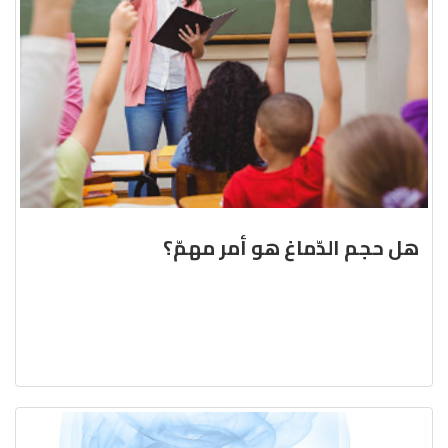
هل حجم الدّماغ هو أمر مهمّ؟