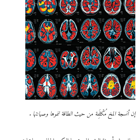
إن أنسجة المخ مُكْلِفَة من حيث الطاقة لنموها وصيانتها .