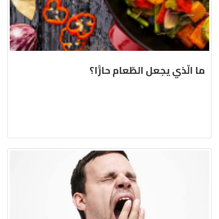
ما الّذي يجعل الطّعام حارًّا؟