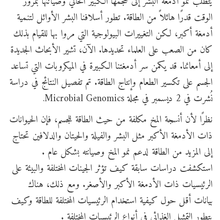
يتطلب نمو أدمغة البشر إلى حجمها الكبير الحالي وصيانتها بمرور
الوقت قدرًا هائلاً من الطاقة. تطور أسلافنا البشر الأوائل لتنمية
أدمغة أكبر، لكن التغييرات البيولوجية التي مروا بها للقيام بذلك
كان من الصعب على العلماء تحديدها. الآن، تشير الأبحاث الجديدة
إلى أمعائنا. قد يكمن سر أدمغتنا الكبيرة في الميكروبات التي تساعد
الجسم على تكسير الطعام وإنتاج الطاقة. تم تفصيل النتائج في دراسة
نُشرت في 2 ديسمبر في مجلة Microbial Genomics.
نظرًا لأن أنسجة المخ مكلفة من حيث الطاقة للجسم، فإن الحيوانات
ذات الأدمغة الأكبر مثل البشر والفيلة والحيتان والدلافين تحتاج
إلى المزيد من الطاقة لدعم نمو المخ وصيانته بشكل عام .
استكشفت دراسات سابقة كيف تؤثر الجينات المختلفة والبيئة على
الرئيسيات ذات الأدمغة الأكبر والأصغر. ومع ذلك، هناك
بيانات أقل حول كيفية استخدام الرئيسيات المختلفة للطاقة وكيف
يتطور التمثيل الغذائي في أنواع الرئيسيات المختلفة .