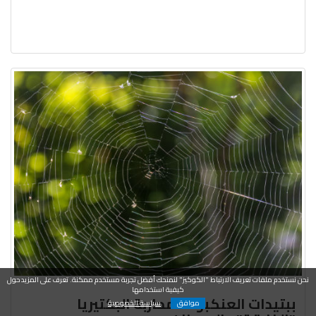
نحن نستخدم ملفات تعريف الارتباط "الكوكيز" لنمنحك أفضل تجربة مستخدم ممكنة. تعرف على المزيد حول
كيفية استخدامها
ببتيدات العنكبوت لمحاربة البكتيريا
موافق
سياسة الخصوصية