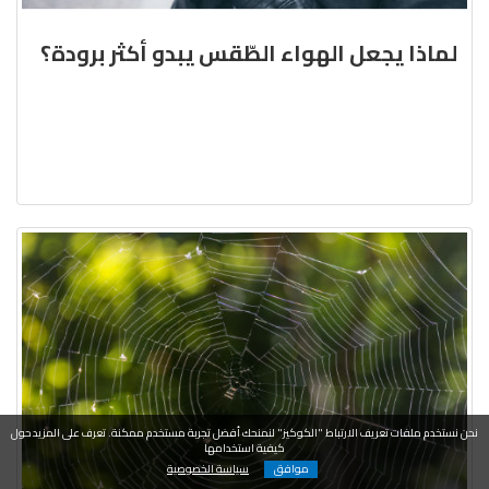
لماذا يجعل الهواء الطّقس يبدو أكثر برودة؟
نحن نستخدم ملفات تعريف الارتباط "الكوكيز" لنمنحك أفضل تجربة مستخدم ممكنة. تعرف على المزيد حول
كيفية استخدامها
موافق
سياسة الخصوصية