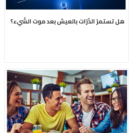
هل تستمرّ الذّرّات بالعيش بعد موت الشّيء؟