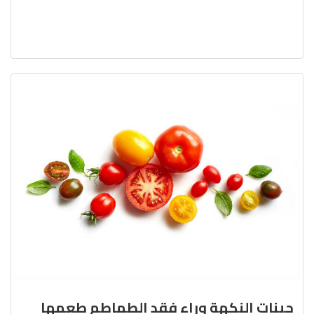
جينات النكهة وراء فقد الطماطم طعمها