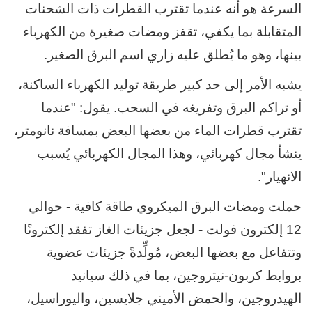
السرعة هو أنه عندما تقترب القطرات ذات الشحنات
المتقابلة بما يكفي، تقفز ومضات صغيرة من الكهرباء
بينها، وهو ما يُطلق عليه زاري اسم البرق الصغير.
يشبه الأمر إلى حد كبير طريقة توليد الكهرباء الساكنة،
أو تراكم البرق وتفريغه في السحب. يقول: "عندما
تقترب قطرات الماء من بعضها البعض بمسافة نانومتر،
ينشأ مجال كهربائي، وهذا المجال الكهربائي يُسبب
الانهيار".
حملت ومضات البرق الميكروي طاقة كافية - حوالي
12 إلكترون فولت - لجعل جزيئات الغاز تفقد إلكترونًا
وتتفاعل مع بعضها البعض، مُولِّدةً جزيئات عضوية
بروابط كربون-نيتروجين، بما في ذلك سيانيد
الهيدروجين، والحمض الأميني جلايسين، واليوراسيل،