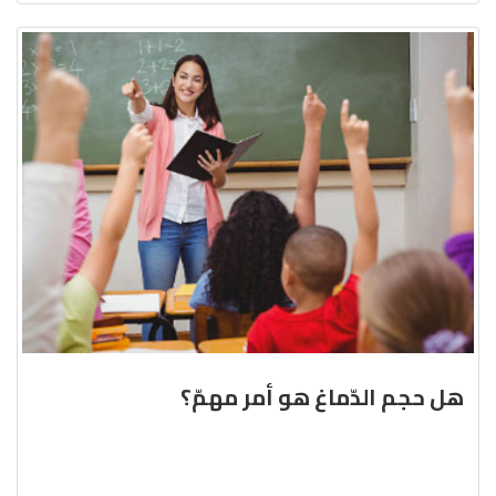
هل حجم الدّماغ هو أمر مهمّ؟