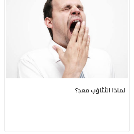
لماذا التّثاؤب معدٍ؟