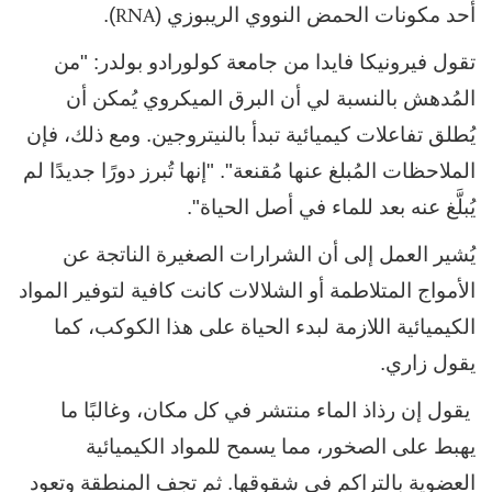
RNA
أحد مكونات الحمض النووي الريبوزي (
).
تقول فيرونيكا فايدا من جامعة كولورادو بولدر: "من
المُدهش بالنسبة لي أن البرق الميكروي يُمكن أن
يُطلق تفاعلات كيميائية تبدأ بالنيتروجين. ومع ذلك، فإن
الملاحظات المُبلغ عنها مُقنعة". "إنها تُبرز دورًا جديدًا لم
يُبلَّغ عنه بعد للماء في أصل الحياة".
يُشير العمل إلى أن الشرارات الصغيرة الناتجة عن
الأمواج المتلاطمة أو الشلالات كانت كافية لتوفير المواد
الكيميائية اللازمة لبدء الحياة على هذا الكوكب، كما
يقول زاري.
يقول إن رذاذ الماء منتشر في كل مكان، وغالبًا ما
يهبط على الصخور، مما يسمح للمواد الكيميائية
العضوية بالتراكم في شقوقها. ثم تجف المنطقة وتعود