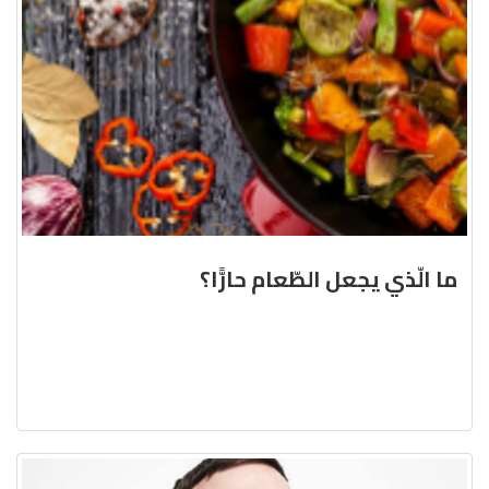
ما الّذي يجعل الطّعام حارًّا؟