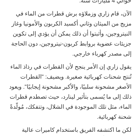
حوالي 4 مليارات سنة.
الآن، قام زاري وزملاؤه برش قطرات من الماء في
مزيج من الميثان وثاني أكسيد الكربون والأمونيا وغاز
النيتروجين، وأثبتوا أن ذلك يمكن أن يؤدي إلى تكوين
جزيئات عضوية بروابط كربون-نيتروجين، دون الحاجة
إلى مصدر كهرباء خارجي.
يقول زاري إن الأمر ينجح لأن القطرات في رذاذ الماء
تُنتج شحنات كهربائية صغيرة. ويضيف: "القطرات
الأصغر مشحونة سلبيًا، والأكبر مشحونة إيجابيًا". ويعود
ذلك إلى ما يُسمى بتأثير لينارد، حيث تصطدم قطرات
الماء، مثل تلك الموجودة في الشلال، وتتفكك، مُولّدةً
شحنة كهربائية.
لكن ما اكتشفه الفريق باستخدام كاميرات عالية