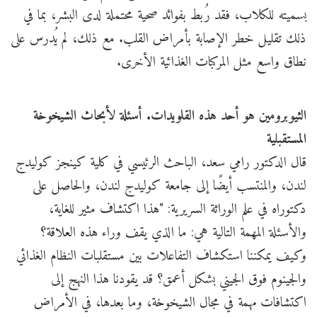
بسميته للكلاب، فقد رُبط بفوائد صحية محتملة لدى البشر، بما في
ذلك تقليل خطر الإصابة بأمراض القلب. مع ذلك، لم يُدرس على
نطاق واسع مثل المركبات الغذائية الأخرى.
الثيوبرومين هو أحد هذه القلويدات. أسئلة لأبحاث الشيخوخة
المستقبلية
قال الدكتور رامي سعد، الباحث الرئيسي في كلية كينجز كوليدج
لندن، والمنتسب أيضًا إلى جامعة كوليدج لندن، والحاصل على
دكتوراه في علم الوراثة السريرية: "هذا اكتشاف مثير للغاية،
والأسئلة المهمة التالية هي: ما الذي يقف وراء هذه العلاقة؟
وكيف يمكننا استكشاف التفاعلات بين مستقلبات النظام الغذائي
والجينوم فوق الجيني بشكل أعمق؟ قد يقودنا هذا النهج إلى
اكتشافات مهمة في مجال الشيخوخة، وما بعدها، في الأمراض