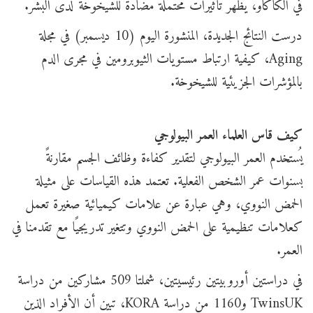
في الكاكاو، يُظهر تأثيرات محتملة مضادة للشيخوخة لدى البشر.
درست النتائج الجديدة، المنشورة اليوم (10 ديسمبر) في مجلة
Aging، كيفية ارتباط مستويات الثيوبرومين في مجرى الدم
بالمؤشرات الجزيئية للشيخوخة.
كيف قاس العلماء العمر البيولوجي
يُستخدم العمر البيولوجي لتقدير كفاءة وظائف الجسم مقارنةً
بسنوات عمر الشخص الفعلية. تعتمد هذه القياسات على مثيلة
الحمض النووي، وهي عبارة عن علامات كيميائية صغيرة تعمل
كعلامات تنظيمية على الحمض النووي وتتغير تدريجيًا مع تقدمنا في
العمر.
في دراستين أوروبيتين رئيسيتين، شملتا 509 مشاركين من دراسة
TwinsUK و1160 من دراسة KORA، تبين أن الأفراد الذين