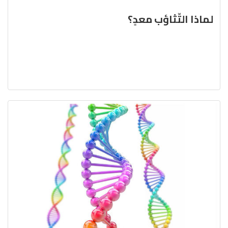
لماذا التّثاؤب معدٍ؟