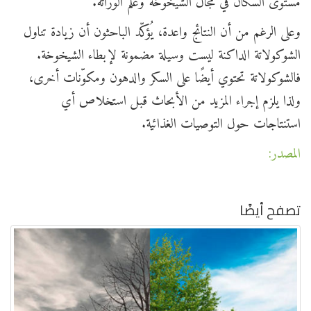
مستوى السكان في مجال الشيخوخة وعلم الوراثة."
وعلى الرغم من أن النتائج واعدة، يُؤكّد الباحثون أن زيادة تناول
الشوكولاتة الداكنة ليست وسيلة مضمونة لإبطاء الشيخوخة.
فالشوكولاتة تحتوي أيضًا على السكر والدهون ومكوّنات أخرى،
ولذا يلزم إجراء المزيد من الأبحاث قبل استخلاص أي
استنتاجات حول التوصيات الغذائية.
المصدر:
تصفح أيضًا