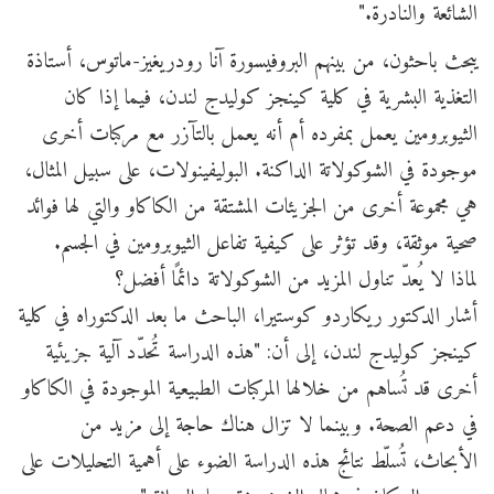
الشائعة والنادرة."
يبحث باحثون، من بينهم البروفيسورة آنا رودريغيز-ماتوس، أستاذة
التغذية البشرية في كلية كينجز كوليدج لندن، فيما إذا كان
الثيوبرومين يعمل بمفرده أم أنه يعمل بالتآزر مع مركبات أخرى
موجودة في الشوكولاتة الداكنة. البوليفينولات، على سبيل المثال،
هي مجموعة أخرى من الجزيئات المشتقة من الكاكاو والتي لها فوائد
صحية موثقة، وقد تؤثر على كيفية تفاعل الثيوبرومين في الجسم.
لماذا لا يُعدّ تناول المزيد من الشوكولاتة دائمًا أفضل؟
أشار الدكتور ريكاردو كوستيرا، الباحث ما بعد الدكتوراه في كلية
كينجز كوليدج لندن، إلى أن: "هذه الدراسة تُحدّد آلية جزيئية
أخرى قد تُساهم من خلالها المركبات الطبيعية الموجودة في الكاكاو
في دعم الصحة. وبينما لا تزال هناك حاجة إلى مزيد من
الأبحاث، تُسلّط نتائج هذه الدراسة الضوء على أهمية التحليلات على