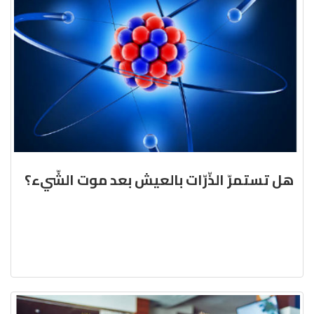
هل تستمرّ الذّرّات بالعيش بعد موت الشّيء؟