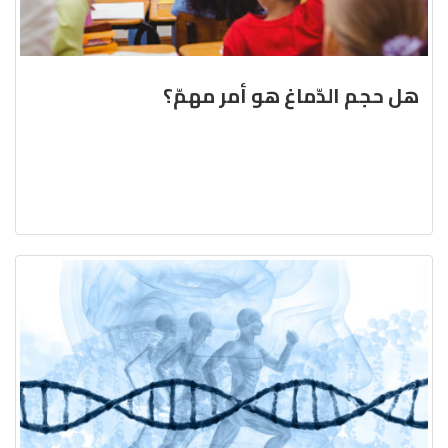
هل حجم الدّماغ هو أمر مهمّ؟