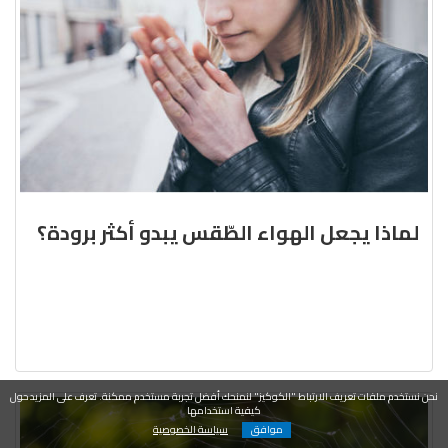
لماذا يجعل الهواء الطّقس يبدو أكثر برودة؟
نحن نستخدم ملفات تعريف الارتباط "الكوكيز" لنمنحك أفضل تجربة مستخدم ممكنة. تعرف على المزيد حول
كيفية استخدامها
موافق
سياسة الخصوصية