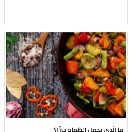
ما الّذي يجعل الطّعام حارًّا؟