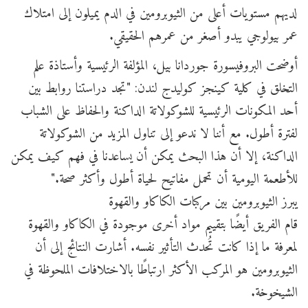
لديهم مستويات أعلى من الثيوبرومين في الدم يميلون إلى امتلاك
عمر بيولوجي يبدو أصغر من عمرهم الحقيقي.
أوضحت البروفيسورة جوردانا بيل، المؤلفة الرئيسية وأستاذة علم
التخلق في كلية كينجز كوليدج لندن: "تجد دراستنا روابط بين
أحد المكونات الرئيسية للشوكولاتة الداكنة والحفاظ على الشباب
لفترة أطول. مع أننا لا ندعو إلى تناول المزيد من الشوكولاتة
الداكنة، إلا أن هذا البحث يمكن أن يساعدنا في فهم كيف يمكن
للأطعمة اليومية أن تحمل مفاتيح لحياة أطول وأكثر صحة."
يبرز الثيوبرومين بين مركبات الكاكاو والقهوة
قام الفريق أيضًا بتقييم مواد أخرى موجودة في الكاكاو والقهوة
لمعرفة ما إذا كانت تُحدث التأثير نفسه. أشارت النتائج إلى أن
الثيوبرومين هو المركب الأكثر ارتباطًا بالاختلافات الملحوظة في
الشيخوخة.