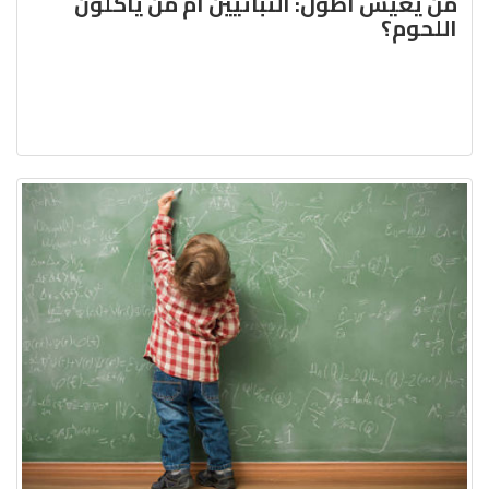
من يعيش أطول: النباتيين أم من يأكلون
اللحوم؟