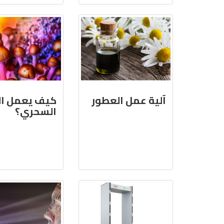
آلية عمل العطور
كيف يعمل ال
السحري؟