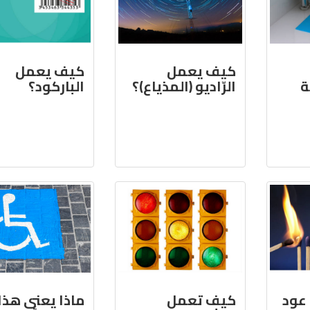
كيف يعمل
كيف يعمل
ة
الرّاديو (المذياع)؟
الباركود؟
عود
كيف تعمل
ماذا يعني هذا