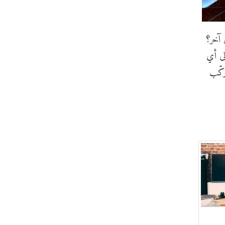
 آخر؟
لى أي
ركّب