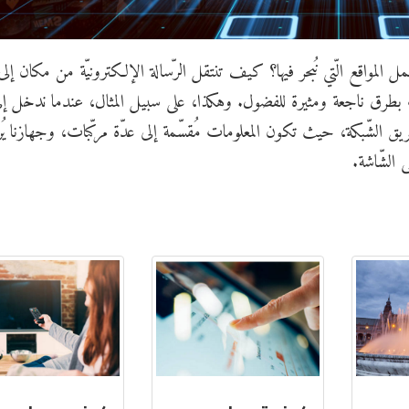
اقع الّتي نُبحر فيها؟ كيف تنتقل الرّسالة الإلكترونيّة من مكان إلى
مات بطرق ناجعة ومثيرة للفضول. وهكذا، على سبيل المثال، عندما ندخل إ
طريق الشّبكة، حيث تكون المعلومات مُقسّمة إلى عدّة مركّبات، وجهازنا يُ
 الشّاشة.