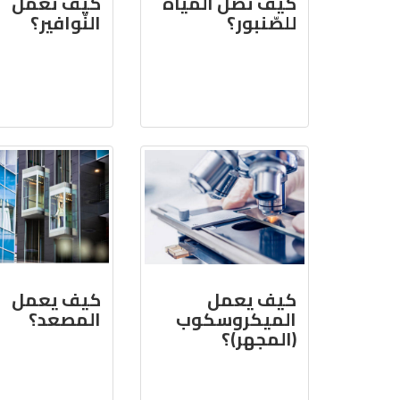
كيف تصل المياه
كيف تعمل
للصّنبور؟
النّوافير؟
كيف يعمل
كيف يعمل
الميكروسكوب
المصعد؟
(المجهر)؟