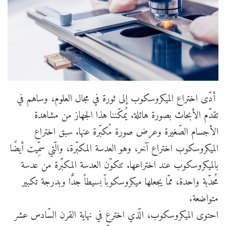
أدّى اختراع الميكروسكوب إلى ثورة في مجال العلوم، وساهم في
تقدّم الأبحاث بصورة هائلة. يُمكّننا هذا الجهاز من مشاهدة
الأجسام الصّغيرة وعرض صورة مُكبّرة عنها. سبق اختراع
الميكروسكوب اختراع آخر، وهو العدسة المكبّرة، والّتي سمِّيت أيضًا
بالميكروسكوب عند اختراعها. تتكوّن العدسة المكبّرة من عدسة
مُحدّبة واحدة، ممّا يجعلها ميكروسكوباً بسيطاً جدًّا وبدرجة تكبير
متواضعة.
احتوى الميكروسكوب، الّذي اخترع في نهاية القرن السّادس عشر