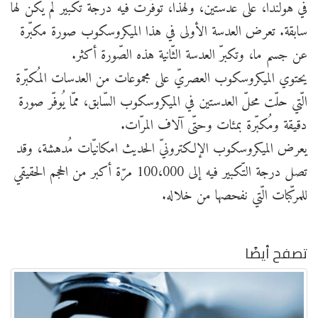
في هولندا، على عدستين، ولهذا، توفّرت فيه درجة تكبير لم يكن لها
سابقة. تعرض العدسة الأولى في هذا الميكروسكوب صورة مكبّرة
عن جسم ما، وتكبرّ العدسة الثّانية هذه الصّورة أكثر.
يحتوي الميكروسكوب العصريّ على مجموعات من العدسات المُكبّرة
الّتي حلّت محلّ العدستين في الميكروسكوب السّابق، ممّا يُوفّر صورة
دقيقة ومُكبّرة بمئات وحتّى آلاف المرّات.
يعرض الميكروسكوب الإلكترونيّ الحديث امكانيّات مُدهشة، وقد
تصل درجة التّكبير فيه إلى 100،000 مرّة أكبر من الحجم الحقيقي
للمركّبات الّتي نفحصها من خلاله.
تصفح أيضًا