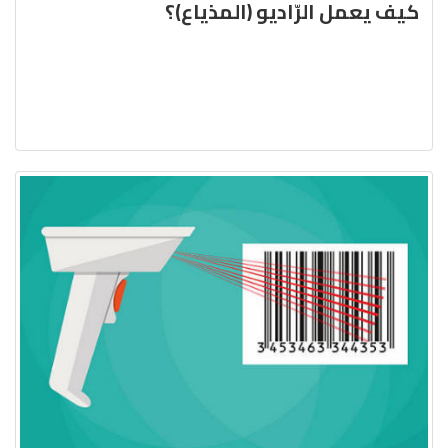
كيف يعمل الرّاديو (المذياع)؟