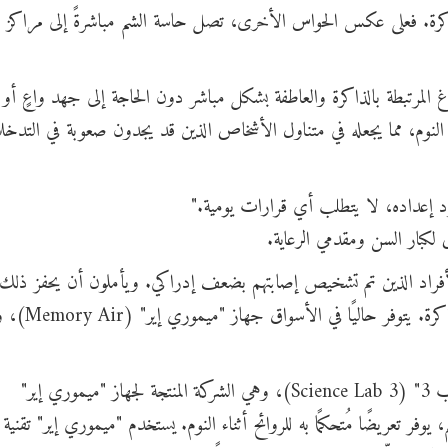
ذاكرة. فعلى عكس الحواس الأخرى، تصل حاسة الشم مباشرةً إلى مراكز ا
المرتبطة بالذاكرة والعاطفة بشكل مباشر دون الحاجة إلى جهد واعٍ أو ت
 النوم، مما يجعله في متناول الأشخاص الذين قد يجدون صعوبة في التدخ
 إعداده، لا يتطلب أي قرارات يومية."
 لكبار السن ومقدمي الرعاية.
لأفراد الذين تم تشخيص إصابتهم بضعف إدراكي. ويأملون أن يحفز ذلك 
المزيد من الأبحاث حول العلاجات الشمية لضعف الذاكرة. يتوفر حال
يُعدّ الدكتور ليون أيضًا أحد مؤسسي شركة "ساينس لاب 3" (Science Lab 3)، وهي الشركة المنتجة لجهاز "ميموري إير"
الشم، يوفر تعريضًا مُتحكمًا به للروائح أثناء النوم. يستخدم "ميموري إير" تقنية