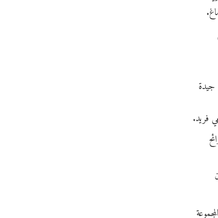
اغ.
 و85 عامًا، يتمتعون بصحة جيدة
ي فريد.
ائح
ن
كية مقارنةً بالمجموعة