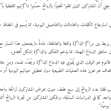
ني أن المشاركين الذين تلقوا تحفيزًا بالروائح حسّنوا ذاكرتهم اللفظية ب
ي استرجاع الكلمات والمحادثات والتفاصيل اليومية، مما يُسهم في الحفاظ ع
 بين مراكز الذاكرة واللغة والعاطفة. عادةً ما يضعف هذا المسار مع 
ن مناطق الدماغ المهمة، مما يدعم التفكير والذاكرة بشكل أفضل.
فالنوم هو الوقت الذي يُقوّي فيه الدماغ الذاكرة ويُجدّد نفسه. ومن خل
الهدف هو تعزيز هذه العمليات الطبيعية دون تعطيل حياتهم اليومية أو مط
السبب قللنا عدد الروائح إلى سبع فقط، حيث تعرض المشاركون لرائحة واح
 كما في الدراسات السابقة. وبتمكين المشاركين من تجربة الروائح أثناء
ميًا."