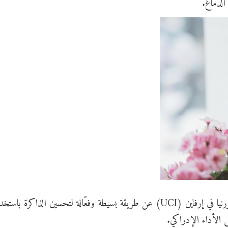
الدماغ.
كشفت دراسة جديدة أجراها باحثون من جامعة كاليفورنيا في إرفاين (UCI) عن طريقة بسيطة وفعّالة لتحسين الذاكرة باس
لى الأداء الإدراكي.