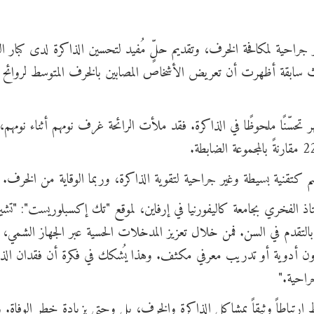
جراحية لمكافحة الخرف، وتقديم حلٍّ مُفيد لتحسين الذاكرة لدى كبار ا
حاث سابقة أظهرت أن تعريض الأشخاص المصابين بالخرف المتوسط لروائح م
ر تحسّنًا ملحوظًا في الذاكرة. فقد ملأت الرائحة غرف نومهم أثناء نومهم، 
م كتقنية بسيطة وغير جراحية لتقوية الذاكرة، وربما الوقاية من الخرف.
ذ الفخري بجامعة كاليفورنيا في إرفاين، لموقع "تك إكسبلوريست": "تشير 
التقدم في السن. فمن خلال تعزيز المدخلات الحسية عبر الجهاز الشمي، 
بدون أدوية أو تدريب معرفي مكثف. وهذا يُشكك في فكرة أن فقدان الذا
راحية."
تباطاً وثيقاً بمشاكل الذاكرة والخرف، بل وحتى بزيادة خطر الوفاة. و