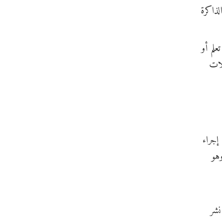
لذاكرة
علم أو
لات
إجراء
يًا في الأسواق جهاز "ميموري إير" (Memory Air)، وهو
 نشر