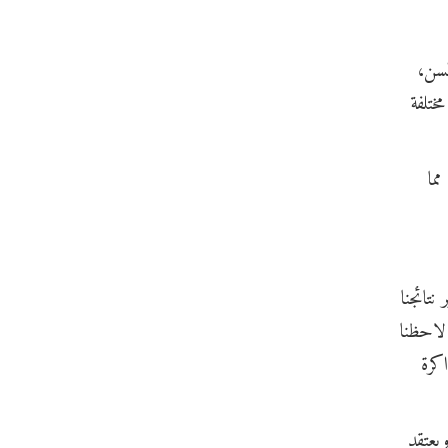
لسن،
ختلفة
مما
نتائجنا
لاحظنا
كرة
يعتقد