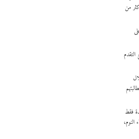
أكثر من
لى
التقدم
ال
البتهم
دة فقط
 النوم،