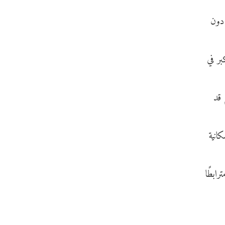
 دون
بر في
 قد
انية
ابطًا