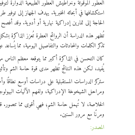
العطور الموقوتة وخراطيش العطور الطبيعية الدوارة لتوفير
استكشافها في أبحاثه المخبرية. يهدف الجهاز إلى توفير 
الحاجة إلى تمارين إدراكية نهارية أو أدوية. وقد أفص
تُظهر هذه الدراسة أن الروائح العطرة تُعزز الذاكرة بش
تذكر الكلمات والمحادثات والتفاصيل اليومية، مما يُساع
كان التحسن في الذاكرة أكبر مما يتوقعه معظم الناس 
يُفيد، لكن هذه النتائج تُظهر مدى قوة حاسة الشم وتأثيره
ستركز الدراسات المستقبلية على دراسات أوسع نطاقًا وأ
ومراحل الشيخوخة الإدراكية، ولفهم الآليات البيولوج
الخلاصة، لا تُهمل حاسة الشم؛ فهي أقوى مما تتصور. قد
ومرنًا مع مرور السنين.
المصدر: