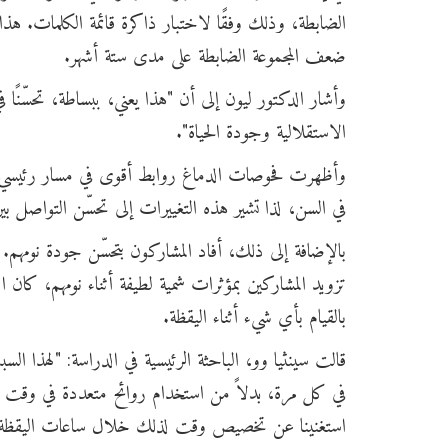
الضابطة، وذلك وفقًا لاختبار ذاكرة قائمة الكلمات. هذا يع
ضعف المجموعة الضابطة على مدى ستة أشهر.
وأشار الدكتور ليون إلى أن "هذا يعني، ببساطة، تحسّنًا ف
الاستقلالية وجودة الحياة".
وأظهرت فحوصات الدماغ روابط أقوى في مسار رئيسي يربط
في السن، لذا تشير هذه التغييرات إلى تحسّن التواصل بي
بالإضافة إلى ذلك، أفاد المشاركون بتحسّن جودة نومهم. 
تزويد المشاركين بمؤثرات شمية لطيفة أثناء نومهم، كان 
بالقيام بأي شيء أثناء اليقظة.
قالت سينثيا وو، الباحثة الرئيسية في الدراسة: "لهذا 
في كل مرة، بدلاً من استخدام روائح متعددة في وقت واحد
استغنينا عن تخصيص وقت لذلك خلال ساعات اليقظة يو