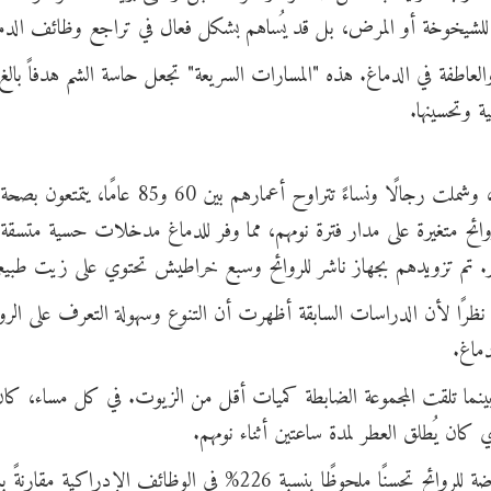
ي للشيخوخة أو المرض، بل قد يُساهم بشكل فعال في تراجع وظائف الدم
لعاطفة في الدماغ. هذه "المسارات السريعة" تجعل حاسة الشم هدفاً بالغ
ية وتحسينها.
نُشرت هذه الدراسة في مجلة "فرونتيرز إن نيوروساينس"، وشملت رجالًا ونساءً تتراوح أعمارهم بين 60
ئح متغيرة على مدار فترة نومهم، مما وفر للدماغ مدخلات حسية متسقة
. تم تزويدهم بجهاز ناشر للروائح وسبع خراطيش تحتوي على زيت طبيع
ختيارها بعناية نظرًا لأن الدراسات السابقة أظهرت أن التنوع وسهولة التعرف على الرو
ماغ.
، بينما تلقت المجموعة الضابطة كميات أقل من الزيوت. في كل مساء، كا
كان يُطلق العطر لمدة ساعتين أثناء نومهم.
في إحدى الدراسات، أظهر المشاركون في المجموعة المُعرّضة للروائح تحسنًا ملحوظًا بنسبة 226% في الوظائف الإدرا