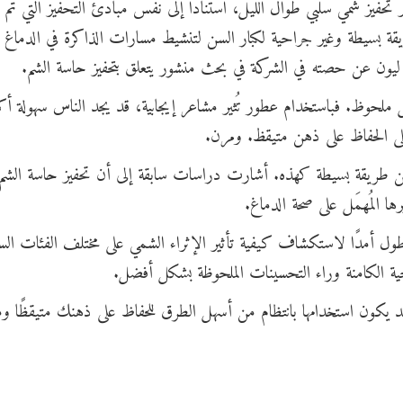
 تحفيز شمّي سلبي طوال الليل، استنادًا إلى نفس مبادئ التحفيز التي تم
طريقة بسيطة وغير جراحية لكبار السن لتنشيط مسارات الذاكرة في الدماغ
ح ليون عن حصته في الشركة في بحث منشور يتعلق بتحفيز حاسة الشم.
كل ملحوظ. فباستخدام عطور تُثير مشاعر إيجابية، قد يجد الناس سهولة أك
د على الحفاظ على ذهن متيقظ. ومرن.
من طريقة بسيطة كهذه. أشارت دراسات سابقة إلى أن تحفيز حاسة الشم
ا المُهمَل على صحة الدماغ.
طول أمدًا لاستكشاف كيفية تأثير الإثراء الشمي على مختلف الفئات السك
ية الكامنة وراء التحسينات الملحوظة بشكل أفضل.
 يكون استخدامها بانتظام من أسهل الطرق للحفاظ على ذهنك متيقظًا ومتر