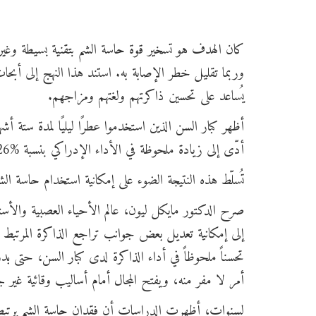
كان الهدف هو تسخير قوة حاسة الشم بتقنية بسيطة وغير 
وربما تقليل خطر الإصابة به. استند هذا النهج إلى أب
يُساعد على تحسين ذاكرتهم ولغتهم ومزاجهم.
أظهر كبار السن الذين استخدموا عطرًا ليليًا لمدة ستة أشه
أدّى إلى زيادة ملحوظة في الأداء الإدراكي بنسبة %226 مقارنةً بالمجموعة الضابطة.
تُسلّط هذه النتيجة الضوء على إمكانية استخدام حاسة الش
صرح الدكتور مايكل ليون، عالم الأحياء العصبية والأستا
إلى إمكانية تعديل بعض جوانب تراجع الذاكرة المرتبط ب
تحسناً ملحوظاً في أداء الذاكرة لدى كبار السن، حتى 
أمر لا مفر منه، ويفتح المجال أمام أساليب وقائية غير ج
لسنوات، أظهرت الدراسات أن فقدان حاسة الشم يرتبط ار