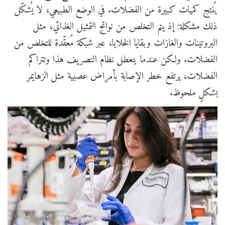
يُنتج كميات كبيرة من الفضلات. في الوضع الطبيعي، لا يُشكّل
ذلك مشكلة: إذ يتم التخلص من نواتج التمثيل الغذائي، مثل
البروتينات والغازات وبقايا الخلايا، عبر شبكة مُعقّدة للتخلص من
الفضلات. ولكن عندما يتعطل نظام التصريف هذا وتتراكم
الفضلات، يرتفع خطر الإصابة بأمراض عصبية مثل الزهايمر
بشكلٍ ملحوظ.