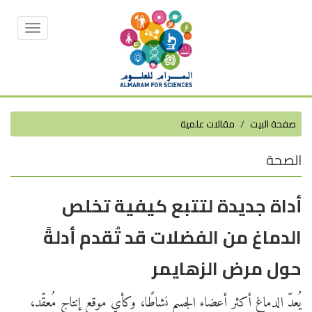
Toggle
vigation
صفحة البيت
مقالات علمية
الصحة
أداة جديدة لتتبع كيفية تخلص
الدماغ من الفضلات قد تُقدم أدلةً
حول مرض الزهايمر
يُعدّ الدماغ أكثر أعضاء الجسم نشاطًا، وكأي موقع إنتاج مُعقّد،