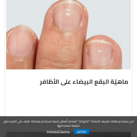
ماهيّة البقع البيضاء على الأظافر
نحن نستخدم ملفات تعريف الارتباط "الكوكيز" لنمنحك أفضل تجربة مستخدم ممكنة. تعرف على المزيد حول
كيفية استخدامها
موافق
سياسة الخصوصية