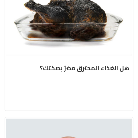
هل الغذاء المحترق مضرّ بصحّتك؟