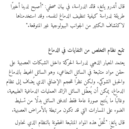
قال أندرو يانغ، قائد الدراسة، في بيان صحفي: "أصبح لدينا أخيرًا
طريقة لدراسة كيفية تنظيف الدماغ لنفسه. وقد استخدمناها
لاكتشاف الكثير من الجوانب البيولوجية غير المتوقعة."
تتبع نظام التخلص من النفايات في الدماغ
يعتمد المعيار الذهبي لدراسة الحركة داخل الشبكات العصبية على
حقن مواد متتبعة في السائل النخاعي، وهو السائل المحيط بالدماغ
والحبل الشوكي. ولكن نظرًا للحجم الإضافي الذي يُضاف إلى نظام
الدماغ، يمكن أن يُعطّل السائل الزائد العمليات الدماغية الطبيعية،
وغالبًا ما يُنتج صورة عامة فقط لتدفق السائل بدلًا من تسليط
الضوء على المسارات التي قد تكون مرتبطة بالأمراض العصبية.
قال يانغ: "تُخلّ هذه المواد المتتبعة المحقونة بالنظام الذي نحاول