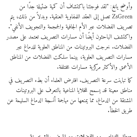
وأوضح يانغ: "لقد فوجئنا باكتشاف أن كمية ضئيلة جدًا من
ZsGreen تصل إلى العقد اللمفاوية العنقية. وبدلاً من ذلك، يتم
تصريف الفضلات عبر الأم الجافية والجمجمة والتجويف الأنفي".
واكتشف الباحثون أيضًا أن مسارات التصريف تعتمد على مصدر
الفضلات. خرجت البروتينات من المناطق العلوية للدماغ عبر
مسارات التصريف العلوية، بينما سلكت الفضلات من المناطق
الأعمق والأكثر مركزية مسارات مختلفة.
كما تباينت سرعة التصريف. افترض العلماء أن بطء التصريف في
مناطق معينة قد يسمح للخلايا المناعية بالتعرف على البروتينات
المشتقة من الدماغ، مما يمنعها من مهاجمة أنسجة الدماغ السليمة عن
طريق الخطأ.