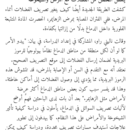
يتعطل التخلص من الفضلات مع المرض والشيخوخة
كشفت الطريقة الجديدة أيضًا كيف يتغير تصريف الفضلات أثناء
المرض. ففي الفئران المصابة بمرض الزهايمر، انحصرت المادة المتتبعة
الفلورية داخل الدماغ بدلًا من إزالتها بكفاءة.
وقالت ناليني راو، المشاركة في إعداد الدراسة، في بيان: "يبدو الأمر
كما لو أن لكل منطقة من مناطق الدماغ نظامًا بيولوجيًا للرموز
البريدية لضمان إرسال الفضلات إلى موقع التصريف الصحيح.
نعتقد أنه مع التقدم في السن أو الإصابة بالمرض، قد تتشوش هذه
الرموز البريدية، مما يؤدي إلى وصول الفضلات إلى أماكن خاطئة.
وهذا قد يفسر سبب كون بعض مناطق الدماغ أكثر عرضة
لأمراض مثل الزهايمر." بعد أن بات لدى الباحثين فهمٌ أوضح
لآليات تصريف السوائل في الدماغ، يأملون في دراسة كيفية تأثير
الشيخوخة والأمراض على هذا النظام. كما يهدفون إلى تطوير
علاجات تستهدف مسارات تصريف محددة، ودراسة كيف يمكن