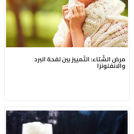
مرض الشّتاء: التّمييز بين لفحة البرد
والانفلونزا