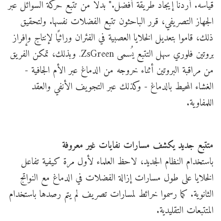
قياسه. أردنا إيجاد طريقة أفضل." بدلاً من تتبع حركة السوائل عبر
الجهاز التصريفي، قرر الباحثون تتبع الفضلات نفسها. ولتحقيق
ذلك، قاموا بتعديل الخلايا العصبية في الفئران وراثيًا لإنتاج وإفراز
بروتين فلوري سهل التتبع يُسمى ZsGreen. وبذلك، تمكن الفريق
من مراقبة البروتين أثناء خروجه من الدماغ عبر الأم الجافية -
الغشاء المحيط بالدماغ - وكذلك عبر التجويف الأنفي والعقد
اللمفاوية.
متتبع جديد يكشف مسارات نفايات غير معروفة
باستخدام النظام الجديد، لاحظ العلماء لأول مرة كيفية تفاعل
الخلايا على طول مسارات إزالة الفضلات في الدماغ مع النواتج
الثانوية. كما رسموا خرائط لمسارات تصريف لم يتم رصدها باستخدام
المتتبعات التقليدية.