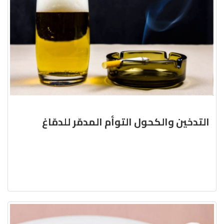
التدخين والكحول التوأم المدمّر للدمّاغ