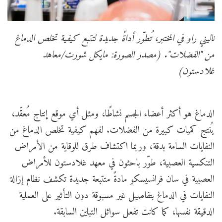
ناليني راو في المختبر، تُطوّر أداةً جديدة لتتبع كيفية تخلص الدماغ
من "الفضلات". (مصدر الصورة: مايكل شورت/معاهد
غلادستون)
الدماغ هو أكثر أعضاء الجسم نشاطًا، ومثل أي موقع إنتاج مُعقّد،
يُنتج كميات كبيرة من الفضلات. لفهم كيفية تخلص الدماغ من
النفايات السامة بدقة، وربما اكتشاف طرق للوقاية من الأمراض
التنكسية العصبية، طوّر باحثون في معهد غلادستون للأمراض
العصبية في سان فرانسيسكو مادةً متتبعة جديدة تكشف نظام إزالة
النفايات في الدماغ بتفاصيل غير مسبوقة دون التأثير على العملية
الدقيقة نفسها، كما كانت تفعل سوائل التباين السابقة.