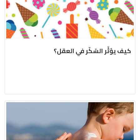
كيف يؤثّر السّكّر في العقل؟