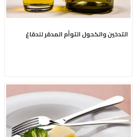
التدخين والكحول التوأم المدمّر للدمّاغ