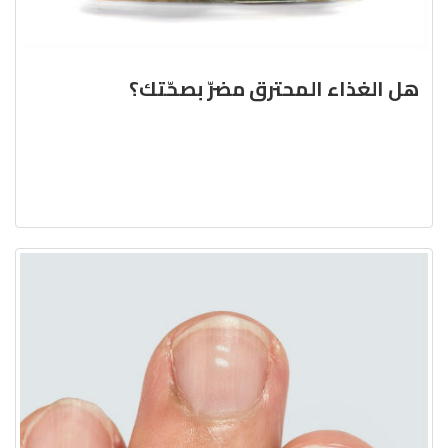
هل الغذاء المحترق مضرّ بصحّتك؟