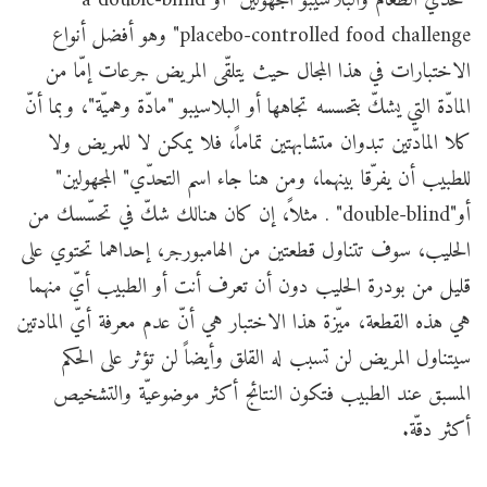
"تحدّي الطعام والبلاسيبو المجهولين" أو"a double-blind
placebo-controlled food challenge" وهو أفضل أنواع
الاختبارات في هذا المجال حيث يتلقّى المريض جرعات إمّا من
المادّة التي يشكّ بتحسسه تجاهها أو البلاسيبو "مادّة وهميّة"، وبما أنّ
كلا المادّتين تبدوان متشابهتين تماماً، فلا يمكن لا للمريض ولا
للطبيب أن يفرّقا بينهما، ومن هنا جاء اسم التحدّي" المجهولين"
أو"double-blind" . مثلاً، إن كان هنالك شكّ في تحسّسك من
الحليب، سوف تتناول قطعتين من الهامبورجر، إحداهما تحتوي على
قليل من بودرة الحليب دون أن تعرف أنت أو الطبيب أيّ منهما
هي هذه القطعة، ميّزة هذا الاختبار هي أنّ عدم معرفة أيّ المادتين
سيتناول المريض لن تسبب له القلق وأيضاً لن تؤثر على الحكم
المسبق عند الطبيب فتكون النتائج أكثر موضوعيّة والتشخيص
أكثر دقّة.