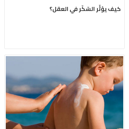
كيف يؤثّر السّكّر في العقل؟