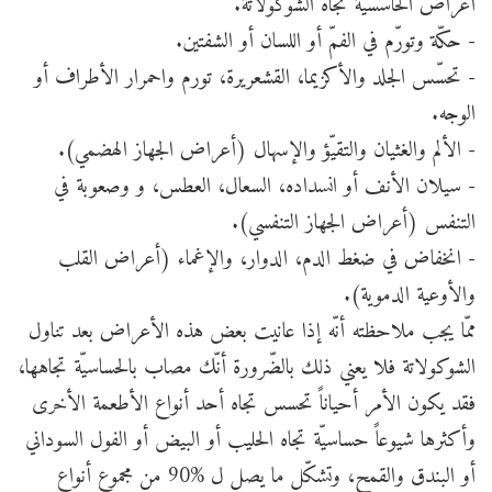
أعراض الحاسسيّة تجاه الشوكولاتة.
- حكّة وتورّم في الفمّ أو اللسان أو الشفتين.
- تحسّس الجلد والأكزيما، القشعريرة، تورم واحمرار الأطراف أو
الوجه.
- الألم والغثيان والتقيّؤ والإسهال (أعراض الجهاز الهضمي).
- سيلان الأنف أو انسداده، السعال، العطس، و وصعوبة في
التنفس (أعراض الجهاز التنفسي).
- انخفاض في ضغط الدم، الدوار، والإغماء (أعراض القلب
والأوعية الدموية).
ممّا يجب ملاحظته أنّه إذا عانيت بعض هذه الأعراض بعد تناول
الشوكولاتة فلا يعني ذلك بالضّرورة أنّك مصاب بالحساسيّة تجاهها،
فقد يكون الأمر أحياناً تحسس تجاه أحد أنواع الأطعمة الأخرى
وأكثرها شيوعاً حساسيّة تجاه الحليب أو البيض أو الفول السوداني
أو البندق والقمح، وتشكّل ما يصل ل %90 من مجموع أنواع