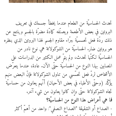
تحدث الحساسيّة من الطعام عندما يخطأ جسمك في تعريف
البروتين في بعض الأطعمة ويصنّفه كمادّة مضرّة بالجسم وينتج عن
ذلك ردّة فعل تحسسيّة جرّاء مقاوم الجسم لهذا البروتين الذي بنظره
هو بروتين ضار. الحساسيّة من الشوكولاتة هي نوع نادر من
الحساسيّة لكنّها تحدث، ولم يتمّ عمل الكثير من الدراسات على
المصابين بهذا النوع من الحساسيّة حتّى الآن. عادة، عندما يتعرّض
الأشخاص لردّ فعل تحسّسي من تناول الشوكولاتة فإنّ البعض منهم
يؤكّد (وحتّى الأطباء في بعض الأحيان) أنّهم يعانون من حساسيّة
تجاه الشوكولاتة حتّى وإن كانوا يعانون من شيء آخر.
فما هي أعراض هذا النوع من الحساسيّة؟
- الصداع أو الشقيقة "الصداع النصفي": واحد من أهمّ أكثر