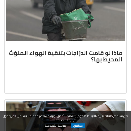
ماذا لو قامت الدرّاجات بتنقية الهواء الملوّث
المحيط بها؟
نحن نستخدم ملفات تعريف الارتباط "الكوكيز" لنمنحك أفضل تجربة مستخدم ممكنة. تعرف على المزيد حول
كيفية استخدامها
موافق
سياسة الخصوصية