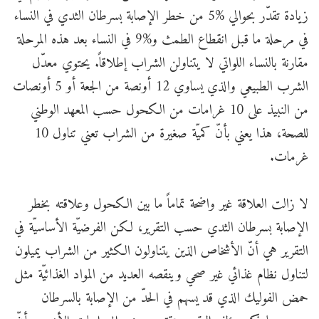
زيادة تقدّر بحوالي %5 من خطر الإصابة بسرطان الثدي في النساء
في مرحلة ما قبل انقطاع الطمث و%9 في النساء بعد هذه المرحلة
مقارنة بالنساء اللواتي لا يتناولن الشراب إطلاقاً. يحتوي معدّل
الشرب الطبيعي والذي يساوي 12 أونصة من الجعة أو 5 أونصات
من النبيذ على 10 غرامات من الكحول حسب المعهد الوطني
للصحة، هذا يعني بأنّ كميّة صغيرة من الشراب تعني تناول 10
غرمات.
لا زالت العلاقة غير واضحة تماماً ما بين الكحول وعلاقته بخطر
الإصابة بسرطان الثدي حسب التقرير، لكن الفرضيّة الأساسيّة في
التقرير هي أنّ الأشخاص الذين يتناولون الكثير من الشراب يميلون
لتناول نظام غذائي غير صحي وينقصه العديد من المواد الغذائيّة مثل
حمض الفوليك الذي قد يسهم في الحدّ من الإصابة بالسرطان