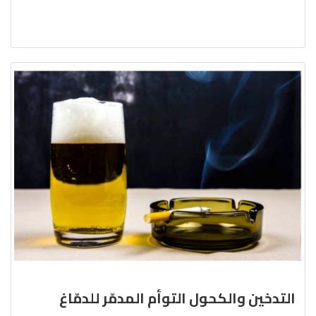
التدخين والكحول التوأم المدمّر للدمّاغ