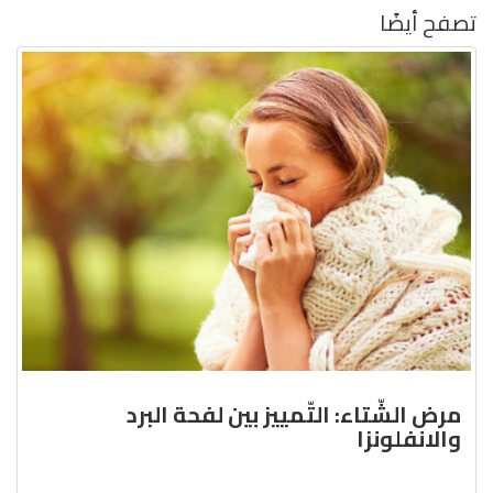
تصفح أيضًا
مرض الشّتاء: التّمييز بين لفحة البرد
والانفلونزا