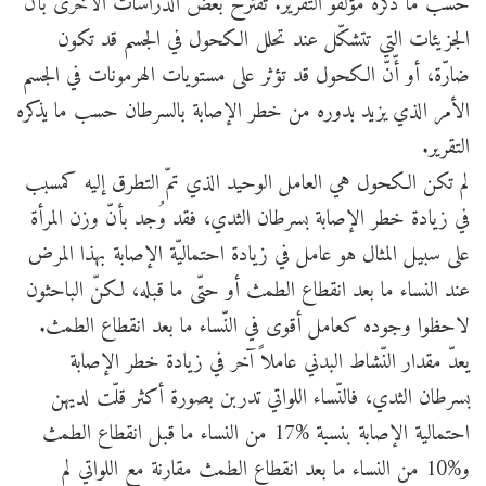
حسب ما ذكره مؤلفو التقرير. تقترح بعض الدراسات الأخرى بأنّ
الجزيئات التي تتشكّل عند تحلل الكحول في الجسم قد تكون
ضارّة، أو أّنّ الكحول قد تؤثر على مستويات الهرمونات في الجسم
الأمر الذي يزيد بدوره من خطر الإصابة بالسرطان حسب ما يذكره
التقرير.
لم تكن الكحول هي العامل الوحيد الذي تمّ التطرق إليه كمسبب
في زيادة خطر الإصابة بسرطان الثدي، فقد وُجد بأنّ وزن المرأة
على سبيل المثال هو عامل في زيادة احتماليّة الإصابة بهذا المرض
عند النساء ما بعد انقطاع الطمث أو حتّى ما قبله، لكنّ الباحثون
لاحظوا وجوده كعامل أقوى في النّساء ما بعد انقطاع الطمث.
يعدّ مقدار النّشاط البدني عاملاً آخر في زيادة خطر الإصابة
بسرطان الثدي، فالنّساء اللواتي تدربن بصورة أكثر قلّت لديهن
احتمالية الإصابة بنسبة %17 من النساء ما قبل انقطاع الطمث
و%10 من النساء ما بعد انقطاع الطمث مقارنة مع اللواتي لم