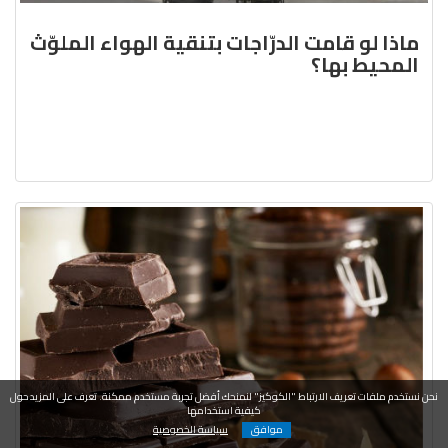
ماذا لو قامت الدرّاجات بتنقية الهواء الملوّث
المحيط بها؟
نحن نستخدم ملفات تعريف الارتباط "الكوكيز" لنمنحك أفضل تجربة مستخدم ممكنة. تعرف على المزيد حول
كيفية استخدامها
موافق
سياسة الخصوصية