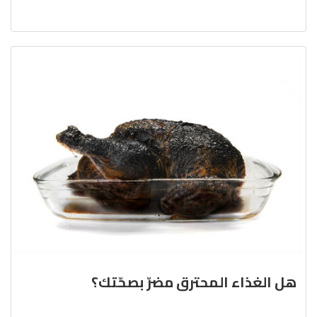
هل الغذاء المحترق مضرّ بصحّتك؟