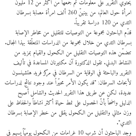
يحتوي التقرير على معلومات تمّ جمعها من أكثر من 12 مليون
امرأة حول العالم، من بينهنّ 260 ألف امرأة مصابة بسرطان
الثدي من 120 دراسة تقريباً.
قدّم الباحثون مجموعة من التوصيات للتقليل من مخاطر الإصابة
بسرطان الثدي من خلال مجموعة من الدراسات المتعلّقة بهذا المجال.
تتضمّن هذه التوصيات التقليل من الكحول والقيام بمزيد من
النشاط البدني. تقول الدكتورة آن مكتيرنان المساعدة في تأليف
التقرير والباحثة في الوقاية من السرطان في مركز فريد هتشينسون
لأبحاث السرطان: "قد يكون الأمر محيّراُ عند وجود نتائج لدراسات
عديدة، لكن عن طريق هذا التقرير الحديث والشامل أصبح
الدليل واضحاً بأنّ الحصول على نمط حياة أكثر نشاطاً والحفاظ على
وزن مثالي والتقليل من الكحول يقلل من خطر الإصابة بسرطان
الثدي".
وجد الباحثون أن شرب 10 غرامات من الكحول يوميّاً يسهم في