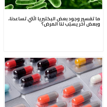
ما تفسير وجود بعض البكتيريا الّتي تساعدنا،
وبعض آخر يسبّب لنا المرض؟