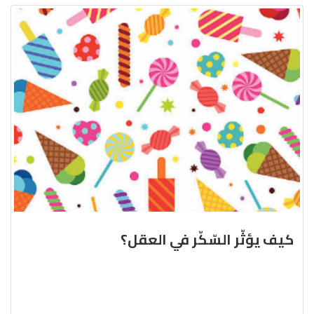
كيف يؤثّر السّكّر في العقل؟