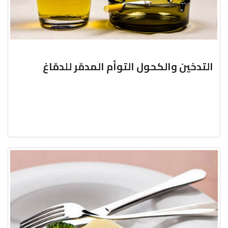
التدخين والكحول التوأم المدمّر للدمّاغ