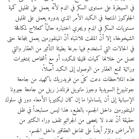
في السيطرة على مستوى السكر في الدم لأنّه يعمل على تقليل كمية
الجلوكوز المنتجة في الكبد الأمر الذي بدوره يعمل على تقليل
مستويات السكر في الدم ويجري اختباره حاليّاً كعلاج لمكافحة
الشيخوخة، إلا أنّ الملفت للانتباه أنّ الميتفورمين يعمل بنجاعة حتى
في الحالات التي تستخدم فيها جرعة بطيئة التأثير من العقار والتي
تصل من خلالها كميات قليلة للكبد، أو مع أشخاص بمتغيرات
وراثية تمنع العقار من الوصول إلى الكبد أصلاً.
هذه الملاحظات دعت كلّ من فريدريك باكهيد من جامعة
جوتنبيرغ السويدية وجوز مانويل فرناندز ريل من جامعة جيرونا
الإسبانية إلى أن يتساءلوا ما إن كان لبكتيريا الأمعاء دور في سلوك
الميتفورمين داخل الجسم. بالطبع، هذا ليس مستبعداً في ظل
حقيقة أنّ عدد لا يحصى من الجراثيم تقف وراء الكثير من
الأمراض وتؤثر أيضاً على تفاعل العقاقير داخل الجسم.