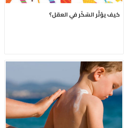
كيف يؤثّر السّكّر في العقل؟