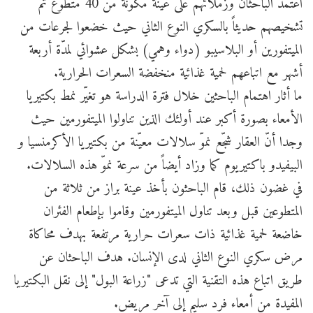
اعتمد الباحثان وزملائهم على عينة مكوّنة من 40 متطوّع تمّ
تشخيصهم حديثاً بالسكري النوع الثاني حيث خضعوا لجرعات من
الميتفورين أو البلاسيبو (دواء وهمي) بشكل عشوائي لمدّة أربعة
أشهر مع اتباعهم لحمية غذائية منخفضة السعرات الحرارية.
ما أثار اهتمام الباحثين خلال فترة الدراسة هو تغيّر نمط بكتيريا
الأمعاء بصورة أكبر عند أولئك الذين تناولوا الميتفورمين حيث
وجدا أنّ العقار شجّع نموّ سلالات معيّنة من بكتيريا الأكرمنسيا و
البيفيدو باكتيريوم كما وزاد أيضاً من سرعة نموّ هذه السلالات.
في غضون ذلك، قام الباحثون بأخذ عينة براز من ثلاثة من
المتطوعين قبل وبعد تناول الميتفورمين وقاموا بإطعام الفئران
خاضعة لحمية غذائية ذات سعرات حرارية مرتفعة بهدف محاكاة
مرض سكري النوع الثاني لدى الإنسان. هدف الباحثان عن
طريق اتباع هذه التقنية التي تدعى "زراعة البول" إلى نقل البكتيريا
المفيدة من أمعاء فرد سليم إلى آخر مريض.