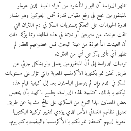
تظهر الدراسة أن البراز المأخوذ من أفراد العينة الذين عولجوا
بالميتفورمين نجح في رفع مقياس قدرة تحمل الجلوكوز وهو مقدار
قدرة الحيوانات على التحكم بمستويات السكر في دم الفئران التي
تلقت عينات من متبرعين أو ثلاثة في هذه الحالة، ومما يؤكد ذلك
أن العينات المأخوذة من عينة البحث قبل خضوعهم للعقار لم
تظهر أيّ تأثير يذكر على أي من الفئران.
توصلت الدراسة إلى أنّ الميتفورمين يعمل ولو بشكل جزئي عن
طريق تحفيز نمو بكتيريا الأكرمنسيا المعوية والتي تؤثر على مستويات
السكر في الدم وإن لم يتوصل الباحثون بعد إلى كيفية قيام هذه
البكتيريا بذلك. كنتيجة لهذه الدراسة، يطمح باكهيد بأن يحصل
بعض المصابين بهذا النوع من السكري على نتائج مشابهة عن طريق
تعديل نظامهم الغذائي الأمر الذي يؤدي لتغيير تركيبة البكتيريا
المعوية لديهم كتحفيز نمو بكتيريا الأكرمنسيا والبيفيدوباكتيريوم.