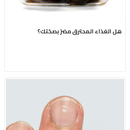
هل الغذاء المحترق مضرّ بصحّتك؟