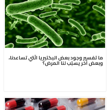
ما تفسير وجود بعض البكتيريا الّتي تساعدنا،
وبعض آخر يسبّب لنا المرض؟