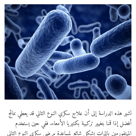
تشير هذه الدراسة إلى أن علاج سكري النوع الثاني قد يعطي نتائج
أفضل إذا قمنا بتغيير تركيبة بكتيريا الأمعاء. ففي حين يستخدم
الميتفورمين بالذات بشكل شائع لمساعدة مرضى سكري النوع الثاني