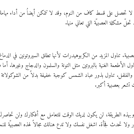
 لا تحصل على قسط كاف من النوم، وقد لا تتمكن أيضاُ من أداء مهام
لّ مشكلة العصبيّة التي تعاني منها.
ل مع العصبية. تناول المزيد من الكربوهيدرات لأنها تطلق السيروتونين في الدم
ل الأطعمة الغنية بالبروتين مثل التونة والسلمون والدجاج وغيرها. أما ف
 والفلفل. تناول بذور عباد الشمس كوجبة خفيفة بدلاً من الشوكولاتة ل
 تشعر بعصبية أكبر.
، وبهذه الطريقة، لن يكون لديك الوقت للتعامل مع أفكارك ولن تحاصر
ّر ولا تحدث فجأة. اشغل نفسك ولا تدع هنالك مجالاً لهذه العصبيّة للنمو