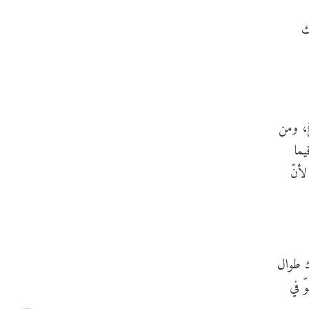
ك
اغ، ومن
يما
أنّ
ك طوال
ّ في