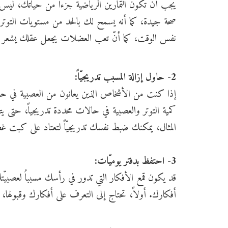
يجب أن تكون التمارين الرياضية جزءاً من حياتك، ليس فق
صحة جيدة، كما أنه يسمح لك بالحد من مستويات التوتر 
نفس الوقت، كما أنّ تعب العضلات يجعل عقلك يشعر بتو
2- حاول إزالة المسبب تدريجيّاً:
إذا كنت من الأشخاص الذين يعانون من العصبية في حال
كمية التوتر والعصبية في حالات محددة تدريجياً، حتى 
المثال، يمكنك ضبط نفسك تدريجيّاً لتعتاد على كبت 
3- احتفظ بدفتر يوميّات:
قد يكون قمع الأفكار التي تدور في رأسك مسبباُ لعصبيّ
أفكارك. أولاً، تحتاج إلى التعرف على أفكارك وقبولها، وث