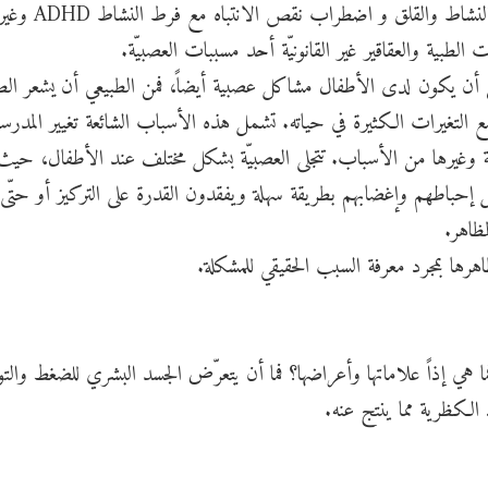
تزيد من العصبية مثل فرط نشاط الغدة الدرقية وفرط ا
طبية والعقاقير غير القانونيّة أحد مسببات العصبيّة.
كن أن يكون لدى الأطفال مشاكل عصبية أيضاً، فمن الطبیعي أن يشعر ال
ل مع التغیرات الكثيرة في حیاته. تشمل هذه الأسباب الشائعة تغيير المدرس
ة وغيرها من الأسباب. تتجلى العصبيّة بشكل مختلف عند الأطفال، حيث
ل إحباطهم وإغضابهم بطريقة سهلة ويفقدون القدرة على التركيز أو حتّى
ظاهر.
ظاهرها بمجرد معرفة السبب الحقيقي للمشكلة.
هي إذاً علاماتها وأعراضها؟ فما أن يتعرّض الجسد البشري للضغط والتوتّر
 الكظرية مما ينتج عنه.