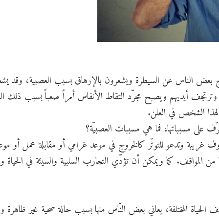
رج بعض الناس عن السيطرة ويشعرون بالإرهاق بسبب العصبية، وقد يش
ترتجف أيديهم ويصبح مجرّد التقاط الأنفاس أمراً صعباً بسبب ذلك ال
 لهذا الشخص في العلن.
رّف على مسبباتها، فما هي مسببات العصبيّة؟
ف غريبة وتدعو للتوتّر كالخروج في موعد غرامي أو مقابلة عمل أو موع
من المواقف. كما ويمكن أن تؤدّي التجارب السلبية والسيئة في الحياة وا
 الحياة المختلفة، يعاني بعض النّاس منها بسبب حالة صحية غير ظاهرة وا