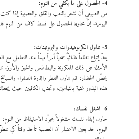
4- الحصول على ما يكفي من النوم:
من الطبيعي أن تشعر بالتعب والقلق والعصبية إذا كنت
اليومية. إنّ محاولة الحصول على قسط كاف من النوم قد تح
5- تناول الكربوهيدرات والبروتينات:
يعدّ إتباع نظاماً غذائيّاً صحيّاً أمراً مهمّاُ عند التعام
الأمثلة على ذلك المعكرونة والبطاطس والخبز والأرز. تناو
يخصّ الخضار، قم تناول الفطر والذرة الصفراء والسبانخ
هذه البذور غنية بالثيامين، وتجنب الكافيين حيث يجعلك
6- اشغل نفسك:
حاول إبقاء نفسك مشغولاً بمجرّد الاستيقاظ من النوم
اليوم. خذ بعين الاعتبار أن العصبية تأخذ وقتاً كي تتطو