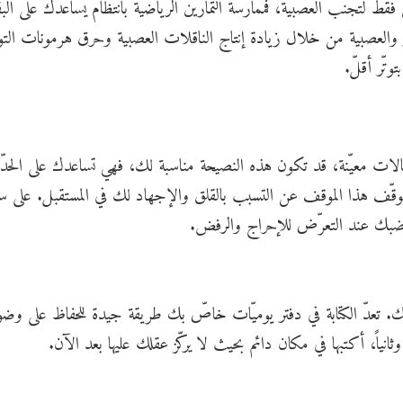
ط لتجنّب العصبية، فممارسة التمارين الرياضية بانتظام يساعدك على البق
والعصبية من خلال زيادة إنتاج الناقلات العصبية وحرق هرمونات التوت
تّر أقلّ.
ات معيّنة، قد تكون هذه النصيحة مناسبة لك، فهي تساعدك على الحدّ
يتوقّف هذا الموقف عن التسبب بالقلق والإجهاد لك في المستقبل. على س
غضبك عند التعرّض للإحراج والرفض.
تك. تعدّ الكتابة في دفتر يوميّات خاصّ بك طريقة جيدة للحفاظ على وض
انياً، أكتبها في مكان دائم بحيث لا يركّز عقلك عليها بعد الآن.