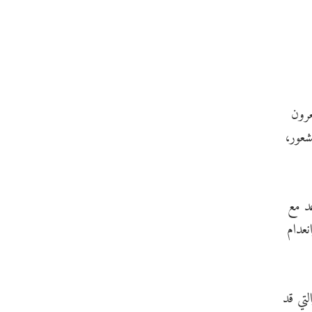
عرون
شعور،
د مع
نعدام
لتي قد