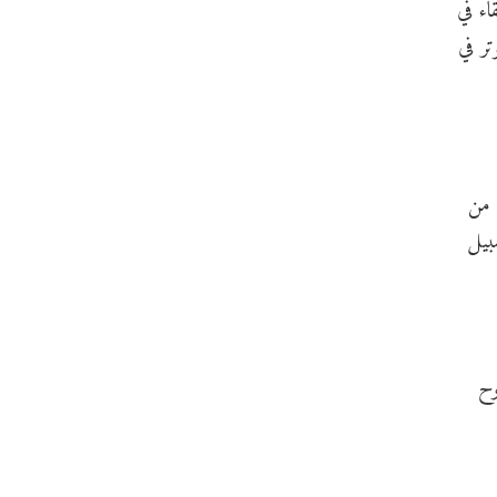
اء في
ر في
 من
بيل
وح