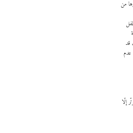
لنشاط والقلق و اضطراب نقص الانتباه مع فرط النشاط ADHD وغيرها من
طفل
ة
 قد
 عدم
 إلّا