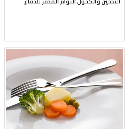
التدخين والكحول التوأم المدمّر للدمّاغ