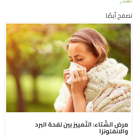
المصدر
تصفح أيضًا
مرض الشّتاء: التّمييز بين لفحة البرد
والانفلونزا