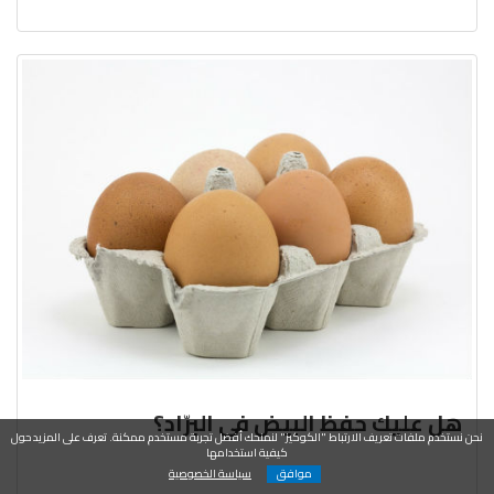
هل عليك حفظ البيض في البرّاد؟
نحن نستخدم ملفات تعريف الارتباط "الكوكيز" لنمنحك أفضل تجربة مستخدم ممكنة. تعرف على المزيد حول
كيفية استخدامها
موافق
سياسة الخصوصية