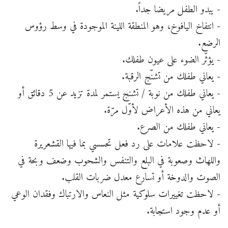
- يبدو الطفل مريضا جداً.
- انتفاخ اليافوخ، وهو المنطقة اللينة الموجودة في وسط رؤوس
الرضع.
- يؤثّر الضوء على عيون طفلك.
- يعاني طفلك من تشنّج الرقبة.
- يعاني طفلك من نوبة / تشنج يستمر لمدة تزيد عن 5 دقائق أو
يعاني من هذه الأعراض لأوّل مرّة.
- يعاني طفلك من الصرع.
- لاحظت علامات على رد فعل تحسسي بما فيها القشعريرة
واللهاث وصعوبة في البلع والتنفس والشحوب وضعف وبحة في
الصوت والدوخة أو تسارع معدل ضربات القلب.
- لاحظت تغييرات سلوكية مثل النعاس والارتباك وفقدان الوعي
أو عدم وجود استجابة.