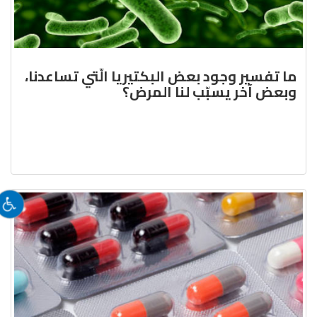
ما تفسير وجود بعض البكتيريا الّتي تساعدنا،
وبعض آخر يسبّب لنا المرض؟