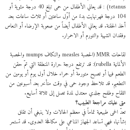
tetanus) : قد يعاني الأطفال من حمى تبلغ 40 درجة مئوية أو
104 درجة فهرنهايت بدءً من أوّل ساعتين أو ثلاث ساعات بعد
أخذ الحقنة. قد يعاني الأطفال أيضاً من صعوبة الإرضاء أو النعاس
وفقدان الشهية والتورم أو الاحمرار.
لقاحات MMR (الحصبة measles والنكاف mumps والحصبة
الألمانية rubella): قد ترتفع درجة حرارة المنطقة التي تمّ حقن
الطعم فيها أو تصبح متورمة أو حمراء خلال أول يوم أو يومين من
التطعيم. قد تلاحظ وجود حمى في وقت متأخر بعد أسبوعين من
اللقاح وطفح جلدي معتدل لمدة تصل إلى ثلاثة أسابيع.
متى عليك مراجعة الطبيب؟
تعدّ الحمى طبيعية تماماً في معظم الحالات ولا ينبغي أن تقلق
بشأنها، فهي تساعد الجهاز المناعي على مكافحة العدوى. قد تستمر