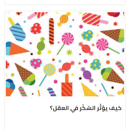
كيف يؤثّر السّكّر في العقل؟