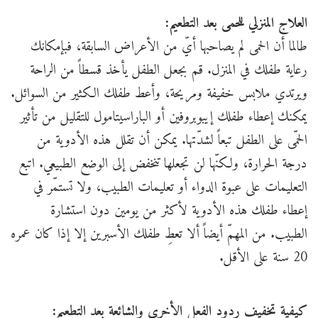
العلاج المنزلي للحمى بعد التطعيم:
طالما أن الحمى لم يصاحبها أيّ من الأعراض السابقة، فبإمكانك
رعاية طفلك في المنزل. قم بجعل الطفل يأخذ قسطاً من الراحة
ويرتدي ملابس خفيفة ومريحة، وأعط طفلك الكثير من السوائل.
يمكنك إعطاء طفلك إيبوبروفين أو الباراسيتامول للتقليل من تأثير
الحمّى على الطفل تبعاً لشدّتها. يمكن أن تقلل هذه الأدوية من
درجة الحرارة، ولكنّها لن تجعلها تنخفض إلى الوضع الطبيعي. اتبع
التعليمات على عبوة الدواء أو تعليمات الطبيب، ولا تستمّر في
إعطاء طفلك هذه الأدوية لأكثر من يومين دون استشارة
الطبيب. من المهمّ أيضاً ألا تعطِ طفلك الأسبرين إلا إذا كان عمره
20 سنة على الأقل.
كيفية تخفيف ردود الفعل الأخرى والشائعة بعد التطعيم: