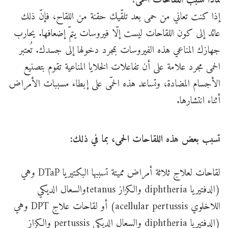
لماذا تسبب اللقاحات الحمى؟
إذا كنت تعاني من حمى بعد تلقّيك حقنة من اللقاح، فإنّ ذلك
عائد إلى كون اللقاحات ليست إلّا فيروسات يتمّ إضعافها. يحارب
جهازك المناعي هذه الفيروسات بمجرد دخولها إلى جسدك. تُعتبر
الحمى مجرد علامة على أن تفاعلات الخلايا المناعية تقوم بتصنيع
الأجسام المضادة، وتساعد هذه الحمّى على إبطاء مسببات الأمراض
أثناء انتشارها.
تسبب بعض هذه اللقاحات الحمى، بما في ذلك:
لقاحات لعلاج ثلاثة أمراض مميتة تسببها البكتيريا DTaP وهي
(الدفتيريا diphtheria والكزاز tetanusوالسعال الديكي
اللاخلوي acellular pertussis) أو لقاحات علاج DPT وهي
(الدفتيريا diphtheria والسعال الديكي pertussis والكزاز