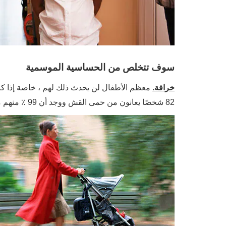
سوف تتخلص من الحساسية الموسمية
خرافة.
معظم الأطفال لن يحدث ذلك لهم ، خاصة إذا كا
82 شخصًا يعانون من حمى القش ووجد أن 99 ٪ منهم ما زالوا يعانون منها بعد 12 عامًا. لكن 39٪ قالوا إن لديهم بعض التحسن.