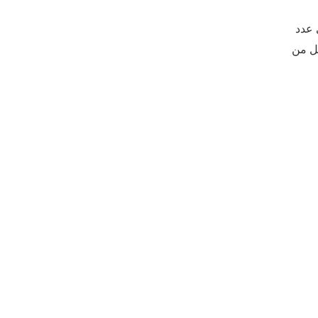
 عدد
رة بالقرب منها ، ويمكن العثور على حبوب لقاح عشبة الرجيد على مسافة 400 ميل من