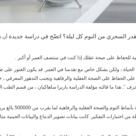
قدر السحري من النوم كل ليلة؟ اتضّح في دراسة جديدة
أن س
لية للحفاظ على صحة عقلك إذا كنت في منتصف العمر أو أكبر
.
لحياة ، ولكن بشكل خاص مع تقدمنا ​​في العمر. قد يكون العثور على 
م على الحفاظ على الصحة العقلية والرفاهية وتجنب التدهور المعرفي ، 
ف ", هذا ما قالته مؤلفة الدراسة باربرا ساهاكيان ، من قسم الطب ا
بالنسبة للدراسة ، قام الباحثون بتحليل البيانات المتعلقة بأنماط النو
، والذين أكملوا سلسلة من اختبارات التفكير. كانت بيانات تصوير الدماغ والبيانات الجينية م