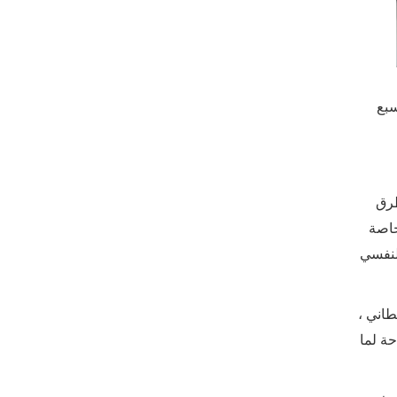
بع
طرق
خاصة
لنفسي
م والصحة العقلية والرفاهية لما يقرب من 500000 بالغ بريطاني ،
تاحة لما