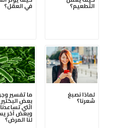
التّطعيم؟
في العقل؟
لماذا نصبغ
ما تفسير وجو
شعرنا؟
بعض البكتيري
الّتي تساعدنا،
وبعض آخر يس
لنا المرض؟