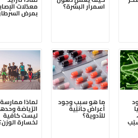
اسمرار البشرة؟
معدّلات الإصاب
بمرض السرطان
د
ما هو سبب وجود
لماذا ممارسة
ا
أعراض جانبّية
الرّياضة وحدها
للأدوية؟
ليست كافية
بّب
لخسارة الوزن؟