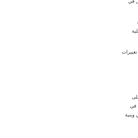
كير") والصحة العقلية ، وفقًا للدراسة التي نُشرت في 28 أبريل في
ية
تغييرات
على
 في
 وبنية