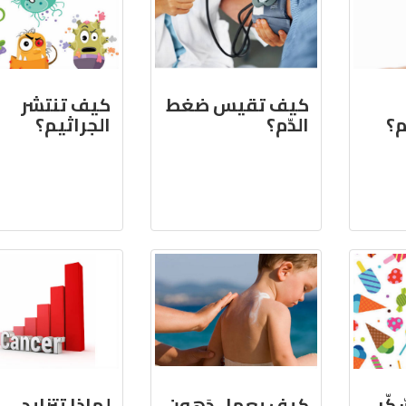
كيف تقيس ضغط
كيف تنتشر
م؟
الدّم؟
الجراثيم؟
كّر
كيف يعمل دَهون
لماذا تتزايد