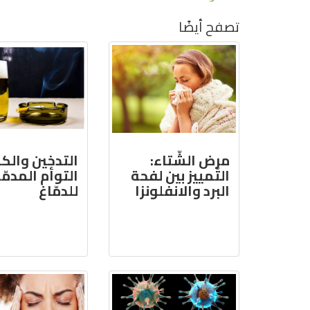
تصفح أيضًا
مرض الشّتاء:
التدخين والك
التّمييز بين لفحة
التوأم المدمّر
البرد والانفلونزا
للدمّاغ