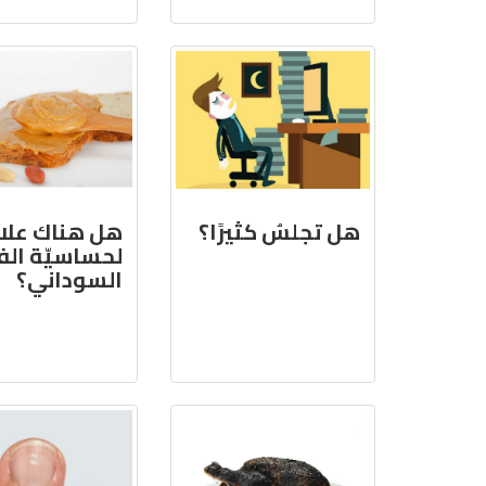
هل تجلسُ كثيرًا؟
هل هناك علا
لحساسيّة ال
السوداني؟