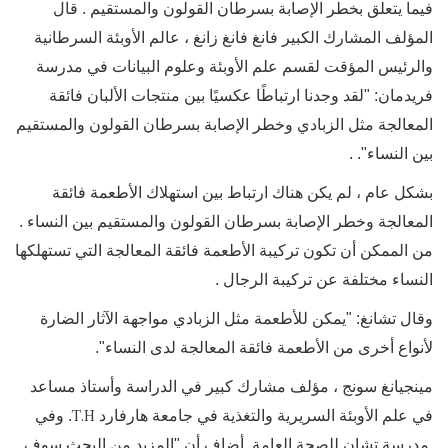
فيما يتعلق بخطر الإصابة بسرطان القولون والمستقيم . قال
المؤلف المشارك الكبير فانغ فانغ زانغ ، عالم الأوبئة السرطانية
والرئيس المؤقت لقسم علم الأوبئة وعلوم البيانات في مدرسة
فريدمان: "لقد وجدنا ارتباطًا عكسيًا بين منتجات الألبان فائقة
المعالجة مثل الزبادي وخطر الإصابة بسرطان القولون والمستقيم
بين النساء". .
بشكل عام ، لم يكن هناك ارتباط بين استهلاك الأطعمة فائقة
المعالجة وخطر الإصابة بسرطان القولون والمستقيم بين النساء .
من الممكن أن تكون تركيبة الأطعمة فائقة المعالجة التي تستهلكها
النساء مختلفة عن تركيبة الرجال .
وقال تشانغ: "يمكن للأطعمة مثل الزبادي مواجهة الآثار الضارة
لأنواع أخرى من الأطعمة فائقة المعالجة لدى النساء".
مينجيانغ سونج ، مؤلف مشارك كبير في الدراسة وأستاذ مساعد
T.H
في علم الأوبئة السريرية والتغذية في جامعة هارفارد
. وفي
مدرسة تشان للصحة العامة أضاف أن "المزيد من البحث سوف