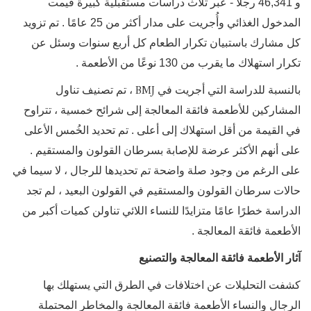
و 46,341 رجلاً - عبر ثلاث دراسات مستقبلية كبيرة قيمت
المدخول الغذائي وأُجريت على مدار أكثر من 25 عامًا . تم تزويد
كل مشارك باستبيان تكرار الطعام كل أربع سنوات وسئل عن
تكرار استهلاك ما يقرب من 130 نوعًا من الأطعمة .
BMJ
بالنسبة للدراسة التي أجريت في
، تم تصنيف تناول
المشاركين للأطعمة فائقة المعالجة إلى شرائح خمسية ، تتراوح
في القيمة من أقل استهلاك إلى أعلى . تم تحديد الخُمس الأعلى
على أنهم الأكثر عرضة للإصابة بسرطان القولون والمستقيم .
على الرغم من وجود صلة واضحة تم تحديدها للرجال ، لا سيما في
حالات سرطان القولون والمستقيم في القولون البعيد ، لم تجد
الدراسة خطرًا عامًا متزايدًا للنساء اللائي تناولن كميات أكبر من
الأطعمة فائقة المعالجة .
آثار الأطعمة فائقة المعالجة
والتصنيع
كشفت التحليلات عن اختلافات في الطرق التي يستهلك بها
الرجال والنساء الأطعمة فائقة المعالجة والمخاطر المحتملة