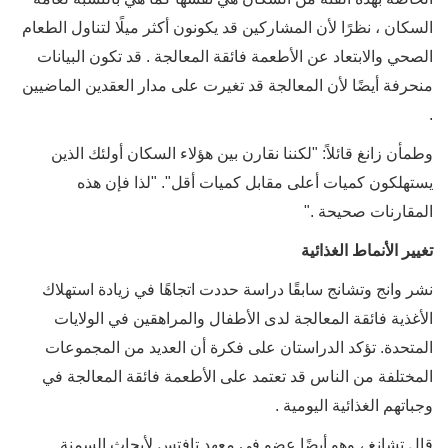
السكان ، نظرًا لأن المشاركين قد يكونون أكثر ميلًا لتناول الطعام
الصحي والابتعاد عن الأطعمة فائقة المعالجة . قد تكون البيانات
منحرفة أيضًا لأن المعالجة قد تغيرت على مدار العقدين الماضيين
.
وطمأن زانغ قائلاً: "لكننا نقارن بين هؤلاء السكان أولئك الذين
يستهلكون كميات أعلى مقابل كميات أقل". "لذا فإن هذه
المقارنات صحيحة ."
تغيير الأنماط الغذائية
نشر وانج وتشانج سابقًا دراسة حددت اتجاهًا في زيادة استهلاك
الأغذية فائقة المعالجة لدى الأطفال والمراهقين في الولايات
المتحدة. تؤكد الدراستان على فكرة أن العديد من المجموعات
المختلفة من الناس قد تعتمد على الأطعمة فائقة المعالجة في
وجباتهم الغذائية اليومية .
قال تشانغ ، وهو أيضًا عضو في معهد تافتس لأبحاث السمنة