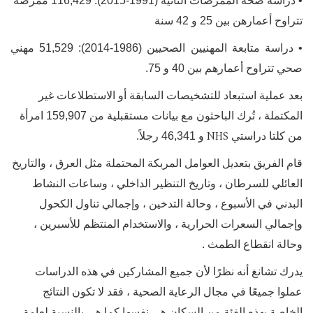
• دراسة صحة الممرضات الثانية (1991-2015): 116,429 ممرضة
تتراوح أعمارهن بين 25 و 42 سنة
• دراسة متابعة المهنيين الصحيين (1986-2014): 51,529 مهني
صحي تتراوح أعمارهم بين 40 و 75.
بعد عملية استبعاد للتشخيصات السابقة أو الاستطلاعات غير
المكتملة ، تُرك الباحثون مع بيانات مستقبلية من 159,907 امرأة
NHS
من كلتا دراستي
و 46,341 رجلاً.
قام الفريق بتعديل العوامل المربكة المحتملة مثل العرق ، والتاريخ
العائلي للسرطان ، وتاريخ التنظير الداخلي ، وساعات النشاط
البدني في الأسبوع ، وحالة التدخين ، وإجمالي تناول الكحول
وإجمالي السعرات الحرارية ، والاستخدام المنتظم للأسبرين ،
وحالة انقطاع الطمث .
يدرك تشانغ أنه نظرًا لأن جميع المشاركين في هذه الدراسات
عملوا جميعًا في مجال الرعاية الصحية ، فقد لا تكون النتائج
الخاصة بهذه الفئة من السكان هي نفسها كما هي بالنسبة لعامة