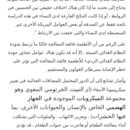
يحتاج إلى تحديد ما إذا كان هناك اختلاف حقيقي بين الجنسين في
الروابط ، أو إذا كانت النتائج الفارغة لدى النساء في هذه الدراسة
ناتجة فقط عن الصدفة أو بعض العوامل المربكة الأخرى غير
المنضبطة لدى النساء والتي خففت من الارتباط ".
على الرغم من أن الأطعمة فائقة المعالجة غالبًا ما ترتبط بجودة
النظام الغذائي السيئة ، إلا أنه قد تكون هناك عوامل تتجاوز جودة
النظام الغذائي الرديء للأطعمة فائقة المعالجة التي تؤثر على
خطر الإصابة بسرطان القولون والمستقيم .
وأشار تشانغ إلى أن الدور المحتمل للمضافات الغذائية في تغيير
النبيت
الجرثومي
المعوي
وهو
ميكروبيوتا الأمعاء
(أي
مجموعة
الميكروبات
الموجودة
في
الجهاز
الهضمي
الخاص
بالإنسان
والحيوانات
الأخرى،
بما
فيها
الحشرات
)
، وتعزيز الالتهاب ، والملوثات التي تشكلت
أثناء معالجة الطعام أو هاجرت من عبوات الطعام ، قد تؤدي