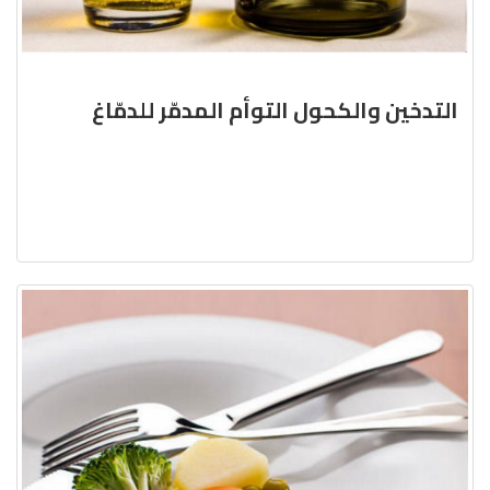
التدخين والكحول التوأم المدمّر للدمّاغ