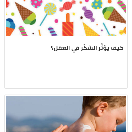
كيف يؤثّر السّكّر في العقل؟