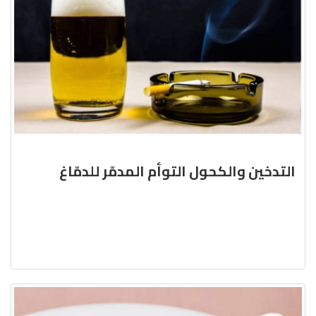
التدخين والكحول التوأم المدمّر للدمّاغ