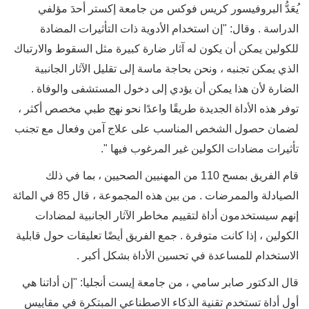
ي
عَدُّ البروفيسور كريس فوكس من جامعة إكستر أحدَ مؤلفي
الدراسة . وقال: "إن استخدام الأدوية ذات التأثيرات المضادة
للكولين يمكن أن يكون له آثار ضارة كبيرة مثل السقوط والارتباك
الذي يمكن تجنبه ، ونحن بحاجة ماسة إلى تقليل الآثار الجانبية
الضارة لأن هذا يمكن أن يؤدي إلى دخول المستشفى والوفاة .
توفر هذه الأداة الجديدة طريقًا واعدًا نحو نهج طبي مخصص أكثر ،
لضمان حصول الشخص المناسب على علاج آمن وفعال مع تجنب
تأثيرات مضادات الكولين غير المرغوب فيها ".
قام الفريق بمسح 110 من المهنيين الصحيين ، بما في ذلك
الصيادلة والممرضات . من بين هذه المجموعة ، قال 85 في المائة
إنهم سيستخدمون أداة لتقييم مخاطر الآثار الجانبية لمضادات
الكولين ، إذا كانت متوفرة . جمع الفريق أيضًا تعليقات حول قابلية
الاستخدام للمساعدة في تحسين الأداة بشكل أكبر .
قال الدكتور صابر سامي ، من جامعة إيست أنجليا: "إن أداتنا هي
أول أداة تستخدم تقنية الذكاء الاصطناعي المبتكرة في مقاييس