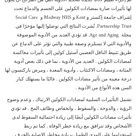
لها تأثيرات ضارة بمضادات الكولين على الجسم والدماغ تحت
Social Care
Medway NHS
Kent
إشراف جامعة إكستر و
و
و
Partnership Trust
. نُشرت النتائج التي توصلوا إليها مؤخرًا في
Age and Aging
مجلة
. قد تؤدي العديد من الأدوية الموصوفة
والأدوية التي لا تستلزم وصفة طبية والتي تؤثر على الدماغ عن
طريق تثبيط الناقل العصبي أستيل كولين إلى تأثيرات معاكسة
لمضادات الكولين
. العديد من الأدوية ، بما في ذلك بعض أدوية
المثانة ، ومضادات الاكتئاب ، وأدوية المعدة ، ومرض باركنسون لها
درجة معينة من تأثير مضادات الكولين
. غالبًا ما يستهلك كبار
السن هذه الأنواع من الأدوية
.
تشمل التأثيرات السلبية لمضادات الكولين الارتباك ، وعدم وضوح
الرؤية ، والدوخة ، والسقوط ، وانخفاض وظائف المخ
. قد تؤدي
تأثيرات مضادات الكولين أيضًا إلى زيادة احتمالية السقوط لدى
الأشخاص وقد تترافق مع زيادة خطر الوفاة
. كما تم ربط
استخدامها على المدى الطويل بزيادة مخاطر الإصابة بالخرف
.