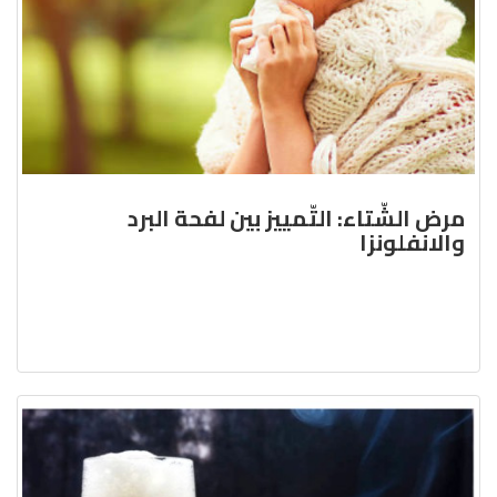
مرض الشّتاء: التّمييز بين لفحة البرد
والانفلونزا