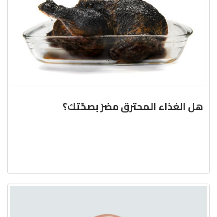
هل الغذاء المحترق مضرّ بصحّتك؟