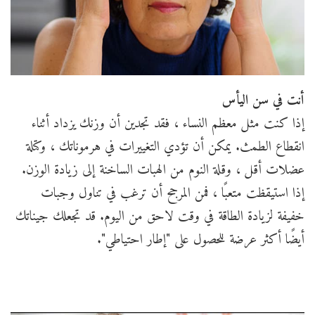
أنت في سن اليأس
إذا كنت مثل معظم النساء ، فقد تجدين أن وزنك يزداد أثناء
انقطاع الطمث. يمكن أن تؤدي التغييرات في هرموناتك ، وكتلة
عضلات أقل ، وقلة النوم من الهبات الساخنة إلى زيادة الوزن.
إذا استيقظت متعبًا ، فمن المرجح أن ترغب في تناول وجبات
خفيفة لزيادة الطاقة في وقت لاحق من اليوم. قد تجعلك جيناتك
أيضًا أكثر عرضة للحصول على "إطار احتياطي".