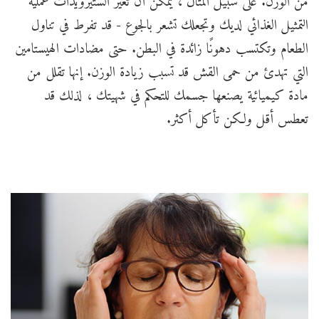
من الوزن. على سبيل المثال ، يمكن أن تغير الستيرويدات عملية
التمثيل الغذائي لديك وتجعلك تشعر بالجوع - قد تفرط في تناول
الطعام وتكتسب دهونًا زائدة في البطن. حتى مضادات الهيستامين
التي تهدئ من حمى القش قد تسبب زيادة الوزن. إنها تقلل من
مادة كيميائية يصنعها جسمك للتحكم في شهيتك ، لذلك قد
تعطس أقل ولكن تأكل أكثر.