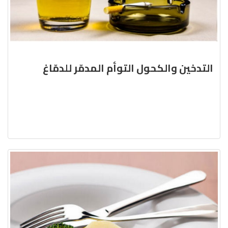
التدخين والكحول التوأم المدمّر للدمّاغ