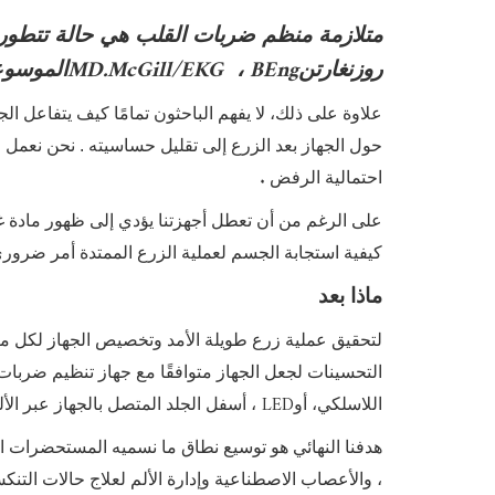
متلازمة منظم ضربات القلب هي حالة تتطور
MD.McGill/EKG
BEng
روزنغارتن
،
الموسوعة
علاوة على ذلك، لا يفهم الباحثون تمامًا كيف يتفاعل ا
حول الجهاز بعد الزرع إلى تقليل حساسيته . نحن نعمل
.
احتمالية الرفض
على الرغم من أن تعطل أجهزتنا يؤدي إلى ظهور مادة
كيفية استجابة الجسم لعملية الزرع الممتدة أمر ضرور
ماذا بعد
لتحقيق عملية زرع طويلة الأمد وتخصيص الجهاز لكل
التحسينات لجعل الجهاز متوافقًا مع جهاز تنظيم ضربات 
LED
اللاسلكي، أو
، أسفل الجلد المتصل بالجهاز عبر الأ
هدفنا النهائي هو توسيع نطاق ما نسميه المستحضرات الكه
، والأعصاب الاصطناعية وإدارة الألم لعلاج حالات ال