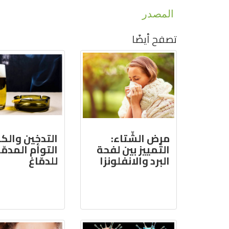
المصدر
تصفح أيضًا
مرض الشّتاء:
التدخين والك
التّمييز بين لفحة
التوأم المدمّر
البرد والانفلونزا
للدمّاغ