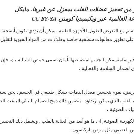
 من تحفيز عضلات القلب بمعزل عن غيرها. مايكل
CC BY-SA
 العالمية عبر ويكيميديا ​​كومنز،
لجسم مع التعرض الطويل للأجهزة الطبية . يمكن أن يؤدي تكوين أنسجة ند
 على تطوير معالجات سطحية خاصة وطلاءات من المواد الحيوية لتقليل
 غير سامة يمكن للجسم امتصاصها بأمان تسمى حمض السيليسيك، فإن ت
.
ي لضمان السلامة والفعالية
 مريض، نقوم بتحسين معدل اندماجه بشكل طبيعي في الجسم . نحن ن
القلب الذي يمكن ارتداؤه . يتضمن ذلك دمج الصمام الثنائي الباعث لل
.
لياف الضوئية
ربية الضوئية إلى ما هو أبعد من العناية بالقلب
. ويشمل ذلك التحفيز
تنكس العصبي مثل مرض باركنسون .