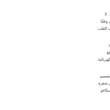
. لا
وفقًا
ت القلب
ع
هربائية
تصميم
ن شعرة
يكاغو