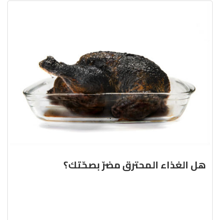
هل الغذاء المحترق مضرّ بصحّتك؟