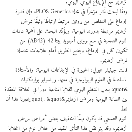
الزهايمر مع الإيقاع اليومي اليومي.
وفقًا لبحث نُشر مؤخرًا في مجلة PLOS Genetics، فإن قدرة
الدماغ على التخلص من بروتين مرتبط ارتباطًا وثيقًا بمرض
الزهايمر مرتبطة بدورتنا اليومية. ويؤكد البحث على أهمية عادات
النوم الصحية في منع بروتين أميلويد بيتا 42 (AB42) من
تكوين كتل في الدماغ، ويفتح الطريق أمام علاجات محتملة
لمرض الزهايمر.
قالت جينيفر هيرلي، الخبيرة في الإيقاعات اليومية، والأستاذة
المساعدة في العلوم البيولوجية في معهد رينسيلير بوليتكنيك:
&quot; يلعب التنظيم اليومي للخلايا المناعية دورًا في العلاقة المعقدة
بين الساعة اليومية ومرض الزهايمر&quot;. &quot;يخبرنا هذا أن
نمط
النوم الصحي قد يكون مهمًا لتخفيف بعض أعراض مرض
الزهايمر، وقد يتم نقل هذا التأثير المفيد من خلال نوع من الخلايا