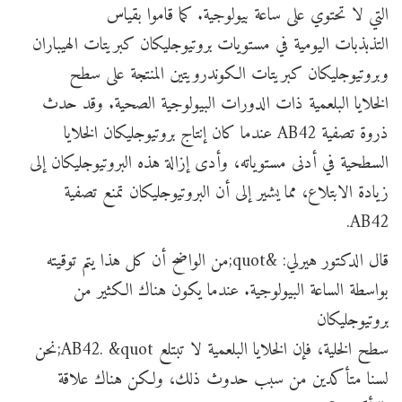
التي لا تحتوي على ساعة بيولوجية. كما قاموا بقياس
التذبذبات اليومية في مستويات بروتيوجليكان كبريتات الهيباران
وبروتيوجليكان كبريتات الكوندرويتين المنتجة على سطح
الخلايا البلعمية ذات الدورات البيولوجية الصحية. وقد حدث
ذروة تصفية AB42 عندما كان إنتاج بروتيوجليكان الخلايا
السطحية في أدنى مستوياته، وأدى إزالة هذه البروتيوجليكان إلى
زيادة الابتلاع، مما يشير إلى أن البروتيوجليكان تمنع تصفية
AB42.
قال الدكتور هيرلي: &quot;من الواضح أن كل هذا يتم توقيته
بواسطة الساعة البيولوجية. عندما يكون هناك الكثير من
بروتيوجليكان
سطح الخلية، فإن الخلايا البلعمية لا تبتلع AB42. &quot;نحن
لسنا متأكدين من سبب حدوث ذلك، ولكن هناك علاقة