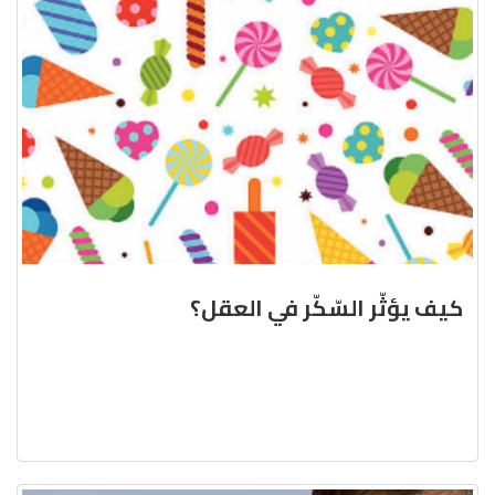
كيف يؤثّر السّكّر في العقل؟