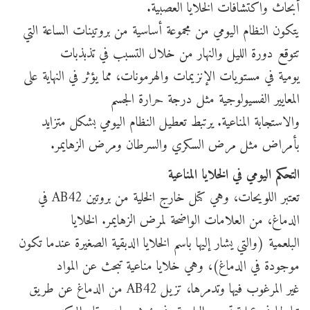
أبحاث واكتشافات الخلايا العصبية.
يتكون النظام اليومي من مجموعة أساسية من بروتينات الساعة التي
تتوقع دورة الليل والنهار من خلال التسبب في تذبذبات
يومية في مستويات الإنزيمات والهرمونات، مما يؤثر في النهاية على
المعايير الفسيولوجية مثل درجة حرارة الجسم
والاستجابة المناعية. يرتبط تعطيل النظام اليومي بشكل متزايد
بأمراض مثل مرض السكري والسرطان ومرض الزهايمر.
التحكم اليومي في الخلايا المناعية
تعتبر اللويحات، وهي كتل خارج الخلية من بروتين AB42 في
الدماغ، من العلامات الواضحة لمرض الزهايمر. الخلايا
البلعمية (والتي يشار إليها باسم الخلايا الدبقية الصغيرة عندما تكون
موجودة في الدماغ)، وهي خلايا مناعية تبحث عن المواد
غير المرغوب فيها وتدمرها، تزيل AB42 من الدماغ عن طريق