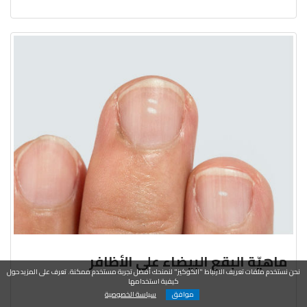
ماهيّة البقع البيضاء على الأظافر
نحن نستخدم ملفات تعريف الارتباط "الكوكيز" لنمنحك أفضل تجربة مستخدم ممكنة. تعرف على المزيد حول
كيفية استخدامها
موافق
سياسة الخصوصية