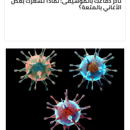
تأثُّر دماغك بالموسيقى: لماذا تشعرك بعض
الأغاني بالمتعة؟