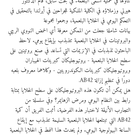
تناولها في عملية تسمى البلعمة. في بحث سابق، قام الدكتور
هيرلي وزملاؤه في الكلية الملكية للجراحين في أيرلندا بالتحقيق في
التحكم اليومي في الخلايا البلعمية، وجمعوا مجموعة
بيانات شاملة جعلت من الممكن معرفة أي الحمض النووي الريبي
والبروتينات في الخلايا البلعمية تتذبذب بإيقاع يومي. لاحظ
الباحثون تذبذبات في الإنزيمات التي تساعد في صنع بروتينين على
سطح الخلايا البلعمية - بروتيوجليكان كبريتات الهيباران
وبروتيوجليكان كبريتات الكوندرويتين - وكلاهما معروف بلعبه
دورًا في تنظيم إزالة AB42.
هل يمكن أن تكون هذه البروتيوجليكان على سطح الخلايا بمثابة
رابط بين النظام اليومي ومرض الزهايمر؟ وفي سلسلة من
التجارب الأنيقة لاختبار هذه الفرضية، أثبت الفريق أن كمية
AB42 التي تبتلعها الخلايا البلعمية السليمة تتذبذب مع إيقاع
الساعة البيولوجية اليومي. ولم يحدث هذا النمط في الخلايا البلعمية