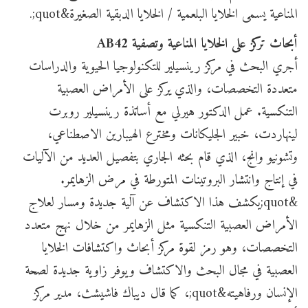
المناعية يسمى الخلايا البلعمية / الخلايا الدبقية الصغيرة&quot;.
أبحاث تركز على الخلايا المناعية وتصفية AB42
أجري البحث في مركز رينسيلير للتكنولوجيا الحيوية والدراسات
متعددة التخصصات، والذي يركز على الأمراض العصبية
التنكسية. عمل الدكتور هيرلي مع أساتذة رينسيلير روبرت
لينهاردت، خبير الجليكانات ومخترع الهيبارين الاصطناعي،
وتشونيو وانج، الذي قام بحثه الجاري بتفصيل العديد من الآليات
في إنتاج وانتشار البروتينات المتورطة في مرض الزهايمر.
&quot;يكشف هذا الاكتشاف عن آلية جديدة ومسار لعلاج
الأمراض العصبية التنكسية مثل الزهايمر من خلال نهج متعدد
التخصصات، وهو رمز لقوة مركز أبحاث واكتشافات الخلايا
العصبية في مجال البحث والاكتشاف ويوفر زاوية جديدة لصحة
الإنسان ورفاهيته&quot;، كما قال ديباك فاشيشث، مدير مركز