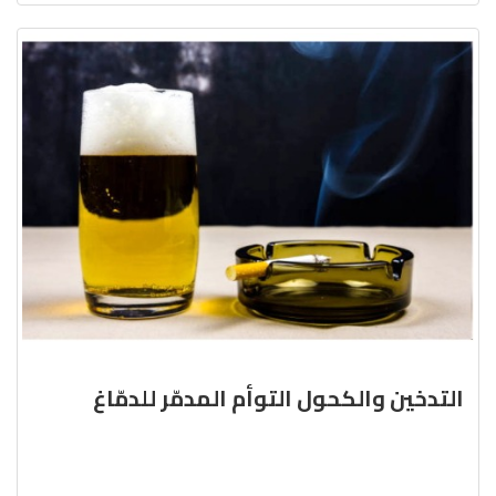
التدخين والكحول التوأم المدمّر للدمّاغ