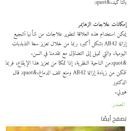
بالتأكيد.&quot;
إمكانات علاجات الزهايمر
يمكن استخدام هذه العلاقة لتطوير علاجات من شأنها تشجيع
إزالة AB42 بشكل أكبر، ربما من خلال تعزيز سعة التذبذبات
اليومية، والتي تميل إلى التضاؤل ​​مع تقدمنا ​​في السن.
&quot;من الناحية النظرية، إذا تمكنا من تعزيز هذا الإيقاع، فربما
نتمكن من زيادة إزالة AB42 ومنع تلف الدماغ،&quot; قال
الدكتور
هيرلي.
المصدر:
تصفح أيضًا