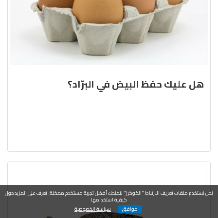
هل عليك حفظ البيض في البرّاد؟
نحن نستخدم ملفات تعريف الارتباط "الكوكيز" لنمنحك أفضل تجربة مستخدم ممكنة. تعرف على المزيد حول
كيفية استخدامها
موافق
سياسة الخصوصية