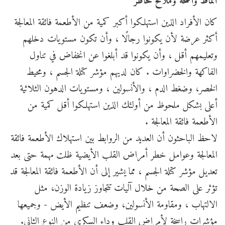
أنماط واضحة وملامح مخاطر
كان الأفراد الذين استهلكوا أكبر كمية من الأطعمة فائقة المعالجة
أكثر عرضة لأن يكونوا رجالًا ، وأن تكون مستويات دخلهم
وتعليمهم أقل ، وأن يكونوا قد أبلغوا عن انخفاض في تناول
الفاكهة والخضراوات . كان لديهم مؤشر كتلة الجسم ، ومحيط
الخصر، وضغط الدم ، والأنسولين ، ومستويات الدهون الثلاثية
أعلى بشكل ملحوظ من أولئك الذين استهلكوا أقل كمية من
الأطعمة فائقة المعالجة .
لاحظ الباحثون أن العديد من الروابط بين استهلاك الأطعمة فائقة
المعالجة وعوامل خطر أمراض القلب الأيضية ظلت مهمة حتى بعد
تعديل مؤشر كتلة الجسم ، مما يشير إلى أن الأطعمة فائقة المعالجة قد
تؤثر على الصحة من خلال آليات تتجاوز زيادة الوزن، مثل
الالتهاب ، ومقاومة الأنسولين، وضعف تنظيم الأيض - وجميعها
مؤشرات راسخة لأمراض القلب وداء السكري من النوع الثاني.