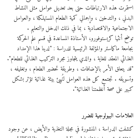
استمرت هذه الارتباطات حتى بعد تعديل عوامل مثل النشاط
البدني ، والتدخين ، وإجمالي كمية الطعام المستهلكة ، والعوامل
الاجتماعية والاقتصادية ، بما في ذلك الدخل والتعليم .
توضح أنثيا كريستوفورو، الأستاذة المساعدة في قسم علم الحركة
بجامعة ماكماستر والمؤلفة الرئيسية للدراسة : "لدينا هذا الإمداد
الغذائي المعقد للغاية ، والذي يتجاوز مجرد التركيب الغذائي للطعام".
"قد يتعلق الأمر بالإضافات ، وطريقة تحضير الطعام ، وتغليفه ،
وتسويقه . تجتمع كل هذه العوامل لتُهيئ بيئة غذائية تؤثر بشكل
كبير على صحة أنظمتنا الغذائية".
العلامات البيولوجية للضرر
كشفت الدراسة ، المنشورة في مجلة التغذية والأيض ، عن وجود