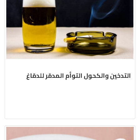
التدخين والكحول التوأم المدمّر للدمّاغ