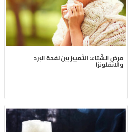
مرض الشّتاء: التّمييز بين لفحة البرد
والانفلونزا