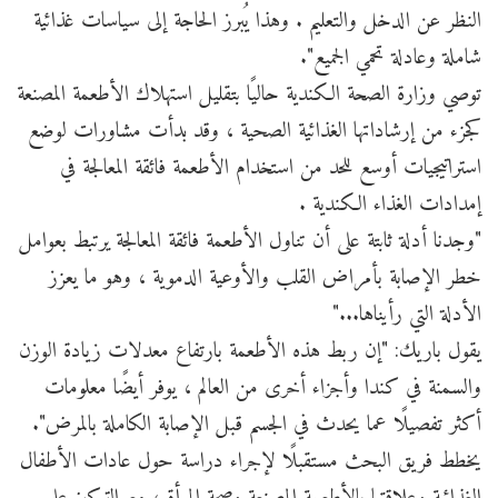
النظر عن الدخل والتعليم . وهذا يُبرز الحاجة إلى سياسات غذائية
شاملة وعادلة تحمي الجميع".
توصي وزارة الصحة الكندية حاليًا بتقليل استهلاك الأطعمة المصنعة
كجزء من إرشاداتها الغذائية الصحية ، وقد بدأت مشاورات لوضع
استراتيجيات أوسع للحد من استخدام الأطعمة فائقة المعالجة في
إمدادات الغذاء الكندية .
"وجدنا أدلة ثابتة على أن تناول الأطعمة فائقة المعالجة يرتبط بعوامل
خطر الإصابة بأمراض القلب والأوعية الدموية ، وهو ما يعزز
الأدلة التي رأيناها..."
يقول باريك: "إن ربط هذه الأطعمة بارتفاع معدلات زيادة الوزن
والسمنة في كندا وأجزاء أخرى من العالم ، يوفر أيضًا معلومات
أكثر تفصيلًا عما يحدث في الجسم قبل الإصابة الكاملة بالمرض".
يخطط فريق البحث مستقبلًا لإجراء دراسة حول عادات الأطفال
الغذائية وعلاقتها بالأطعمة المصنعة وصحة المرأة ، مع التركيز على