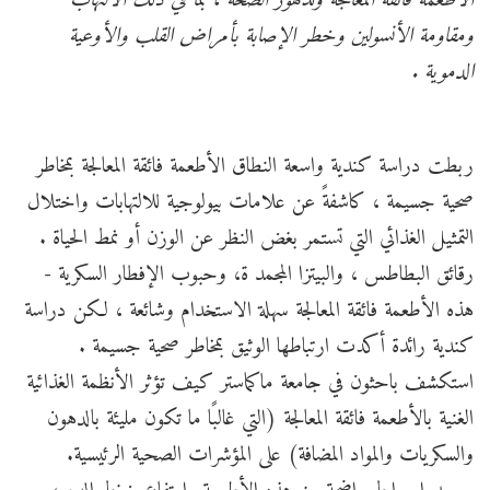
ومقاومة الأنسولين وخطر الإصابة بأمراض القلب والأوعية
الدموية .
ربطت دراسة كندية واسعة النطاق الأطعمة فائقة المعالجة بمخاطر
صحية جسيمة ، كاشفةً عن علامات بيولوجية للالتهابات واختلال
التمثيل الغذائي التي تستمر بغض النظر عن الوزن أو نمط الحياة .
رقائق البطاطس ، والبيتزا المجمد ة، وحبوب الإفطار السكرية -
هذه الأطعمة فائقة المعالجة سهلة الاستخدام وشائعة ، لكن دراسة
كندية رائدة أكدت ارتباطها الوثيق بمخاطر صحية جسيمة .
استكشف باحثون في جامعة ماكماستر كيف تؤثر الأنظمة الغذائية
الغنية بالأطعمة فائقة المعالجة (التي غالبًا ما تكون مليئة بالدهون
والسكريات والمواد المضافة) على المؤشرات الصحية الرئيسية.