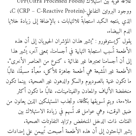
علاقة قوية بين استهلاك UPF(Ultra Processed Foods)
ووجود البروتين التفاعلي-C (CRP – C-Reactive Protein)،
الذي ينتجه الكبد استجابةً للالتهابات ، بالإضافة إلى زيادة خلايا
الدم البيضاء.
يقول كريستوفورو : "يشير هذان المؤشران الحيويان إلى أن هذه
الأطعمة تُسبب استجابة التهابية في أجسامنا. بمعنى آخر، يُشير هذا
إلى أن أجسامنا تعتبرها غير غذائية ، كنوع من العناصر الأخرى".
الأطعمة غير المُشبعة هي أطعمة جاهزة للأكل، مُعبأة مسبقًا، غالبًا
ما تكون غنية بالصوديوم والسكر والدهون غير الصحية، بينما تكون
منخفضة الألياف والمعادن والفيتامينات. غالبًا ما تكون أكثر
ملاءمة، ويتم تسويقها بكثافة، وتجذب المستهلكين الذين يعانون من
ضيق الوقت، وهي عوامل قد تُسهم في زيادة الاستهلاك بين
الفئات ذات الدخل المنخفض وتزايد التفاوتات الصحية.
يشير الباحثون إلى أن هذه الأطعمة أصبحت تُهيمن على إمدادات