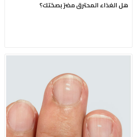
هل الغذاء المحترق مضرّ بصحّتك؟