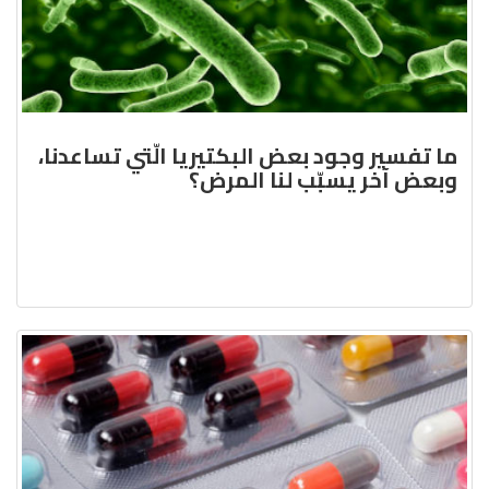
ما تفسير وجود بعض البكتيريا الّتي تساعدنا،
وبعض آخر يسبّب لنا المرض؟