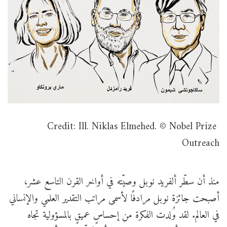
Credit: Ill. Niklas Elmehed. © Nobel Prize
Outreach
منذ أن سطّر ألفريد نوبل وصيّته في أواخر القرن التاسع عشر،
أصبحت جائزة نوبل مرادفًا لأسمى مراتب التقدير العلمي والإنساني
في العالم. لقد وُلدت الفكرة من إحساسٍ عميقٍ بالمسؤولية تجاه