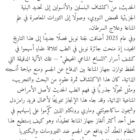
الحديث؛ من اكتشاف البنسلين والأنسولين إلى تحديد البنية
الجزيئية للحمض النووي، وصولًا إلى الثورات المعاصرة في علم
المناعة وعلاج السرطان.
وفي عام 2025 أضافت لجنة نوبل فصلًا جديدًا إلى هذا التاريخ
المجيد، إذ منحت جائزة نوبل في الطب لثلاثة علماءٍ أسهموا في
كشف أسرار "التسامح المناعي المحيطي" — تلك الآلية الدقيقة التي
تحفظ توازن جهاز المناعة بين الدفاع عن الجسم ومنع مهاجمة أنسجته
الذاتية. كان هذا الاكتشاف ثمرة عقودٍ من البحث والتجريب،
ومثّل تحوّلًا جذريًّا في فهم الطب الحديث لأصل الأمراض
المناعية الذاتية. وقد جاء هذا الإنجاز تتويجًا لأعمال فريد رامزدل
وشيمون ساكاجوتشي وماري برونكاو الذين كُرِّموا على إسهامهم في
حل أحد أكثر ألغاز جهاز المناعة تعقيدًا، وهو كيف يستطيع هذا
النظام المعقّد أن يدافع عن الجسم ضد الفيروسات والبكتيريا