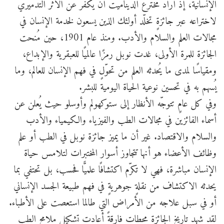
الإنسانية، إذ أراد مخترع الديناميت أن يكفّر عن الأثر التدميري
لاختراعه عبر جائزةٍ تخلّد أولئك الذين يسعون لخدمة الإنسان في
مجالات العلم والسلام والأدب. ومنذ عام 1901، حين مُنحت
الجائزة للمرة الأولى، غدت نوبل رمزًا عالميًا للعبقرية والإبداع،
ومقياسًا لمدى ما يُحدثه العلم من تحوّلٍ في فهم الإنسان للعالم، وما
يُسهم به في تحسين نوعية الحياة اليومية للبشر.
وفي كل عامٍ تتوجّه الأنظار إلى ستوكهولم وأوسلو حيث يُعلن عن
أسماء الفائزين في مجالات الطب والفيزياء والكيمياء والأدب
والسلام والاقتصاد. غير أن ما يميز جائزة نوبل في الطب أو علم
وظائف الأعضاء هو أنها تتجاوز أسوار المختبرات لتلامس حياة
الإنسان مباشرة، فهي لا تكرّم اكتشافًا علميًّا فحسب، بل تحتفي بما
يحدثه الاكتشاف من نقلةٍ جوهريةٍ في فهم طبيعة الجسد الإنساني
أو في سبل علاجه من الأمراض التي طالما استعصت على الأطباء.
لقد شهد تاريخ الجائزة محطاتٍ فارقةً أعادت تشكيل ملامح الطب