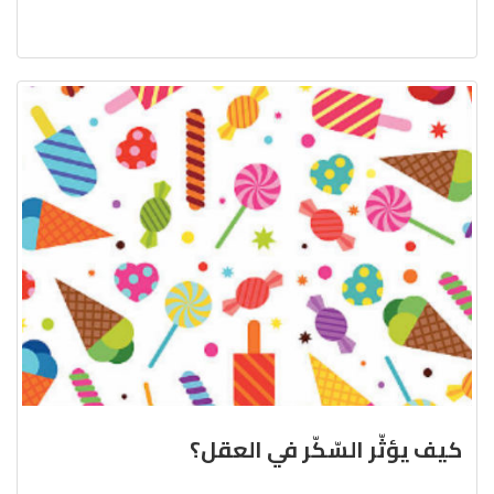
كيف يؤثّر السّكّر في العقل؟