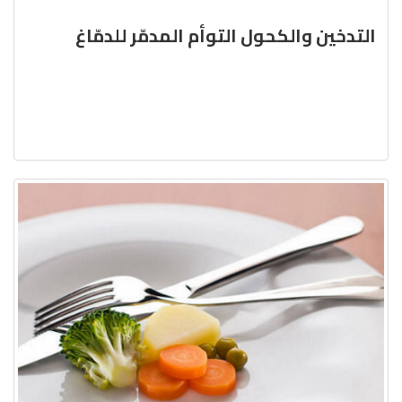
التدخين والكحول التوأم المدمّر للدمّاغ